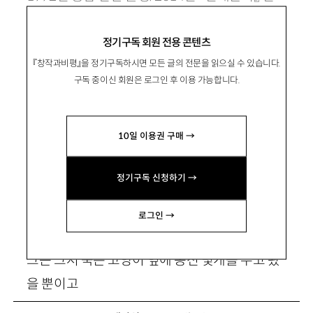
인추천으로 등단. uanda114@naver.com
정기구독 회원 전용 콘텐츠
『창작과비평』을 정기구독하시면 모든 글의 전문을 읽으실 수 있습니다.
구독 중이신 회원은 로그인 후 이용 가능합니다.
우연오차
10일 이용권 구매 →
정기구독 신청하기 →
그때 덤프트럭에 치인 게 내가 아니라 왜 고양이
로그인 →
였을까
그는 그저 죽은 고양이 옆에 동전 몇개를 두고 왔
을 뿐이고