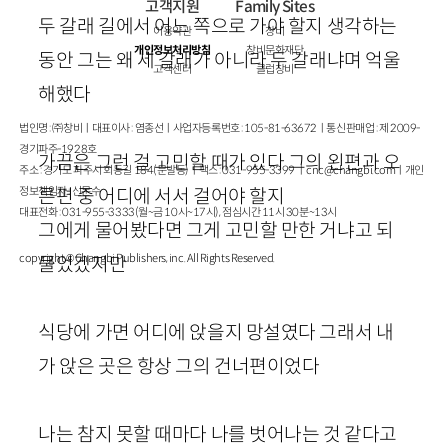
고객지원
Family Sites
두 갈래 길에서 어느 쪽으로 가야 할지 생각하는
이용약관
창비
개인정보처리방침
창비문화재단
동안 그는 왜 세 갈래가 아니라 두 갈래냐며 억울
고객센터
클럽창비
해했다
법인명 : ㈜창비ㅣ대표이사 : 염종선ㅣ사업자등록번호 : 105-81-63672ㅣ통신판매업 : 제 2009-
경기파주-1928호
가끔은 그런 걸 고민할 때가 있다 그의 왼편과 오
주소 : 경기도 파주시 회동길 184(문발동)ㅣ팩스 : 031-955-3399 ㅣ
cnc@changbi.com
ㅣ개인
정보책임자 : 신문수
른편 중 어디에 서서 걸어야 할지
대표전화 : 031-955-3333(월~금 10시~17시), 점심시간 11시 30분~13시
그에게 물어봤다면 그게 고민할 만한 거냐고 되
copyright © Changbi Publishers, inc. All Rights Reserved.
물었겠지만
식당에 가면 어디에 앉을지 망설였다 그래서 내
가 앉은 곳은 항상 그의 건너편이었다
나는 참지 못할 때마다 나를 벗어나는 것 같다고