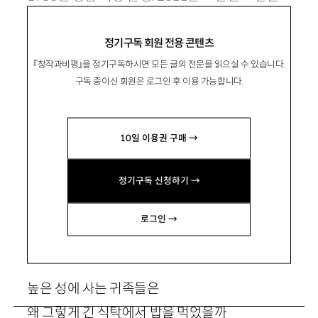
문예로 등단. 12340158@hanmail.net
정기구독 회원 전용 콘텐츠
『창작과비평』을 정기구독하시면 모든 글의 전문을 읽으실 수 있습니다.
구독 중이신 회원은 로그인 후 이용 가능합니다.
식탁의 기도
10일 이용권 구매 →
정기구독 신청하기 →
세상에서 가장 긴 식탁에 앉아 밥을 먹는다
로그인 →
기도하는 두 손에서 솟아나는 또다른 두 손
높은 성에 사는 귀족들은
왜 그렇게 긴 식탁에서 밥을 먹었을까