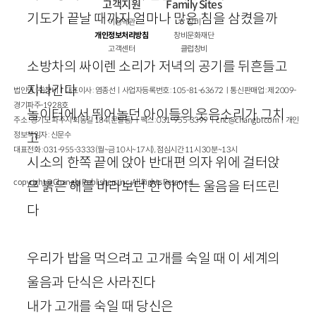
고객지원
Family Sites
기도가 끝날 때까지 얼마나 많은 침을 삼켰을까
이용약관
창비
개인정보처리방침
창비문화재단
고객센터
클럽창비
소방차의 싸이렌 소리가 저녁의 공기를 뒤흔들고
지나간다
법인명 : ㈜창비ㅣ대표이사 : 염종선ㅣ사업자등록번호 : 105-81-63672ㅣ통신판매업 : 제 2009-
경기파주-1928호
놀이터에서 뛰어놀던 아이들의 웃음소리가 그치
주소 : 경기도 파주시 회동길 184(문발동)ㅣ팩스 : 031-955-3399 ㅣ
cnc@changbi.com
ㅣ개인
정보책임자 : 신문수
고
대표전화 : 031-955-3333(월~금 10시~17시), 점심시간 11시 30분~13시
시소의 한쪽 끝에 앉아 반대편 의자 위에 걸터앉
copyright © Changbi Publishers, inc. All Rights Reserved.
은 붉은 해를 바라보던 한 아이는 울음을 터뜨린
다
우리가 밥을 먹으려고 고개를 숙일 때 이 세계의
울음과 단식은 사라진다
내가 고개를 숙일 때 당신은