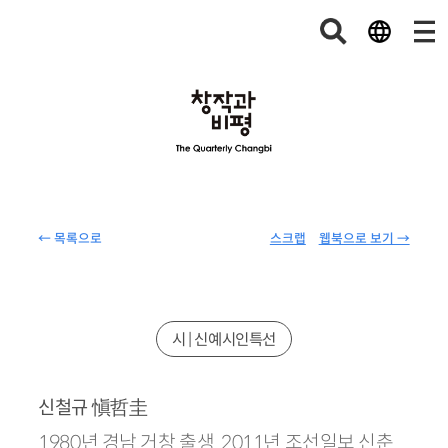
← 목록으로
스크랩
웹북으로 보기 →
시 | 신예시인특선
愼哲圭
신철규
1980년 경남 거창 출생. 2011년 조선일보 신춘