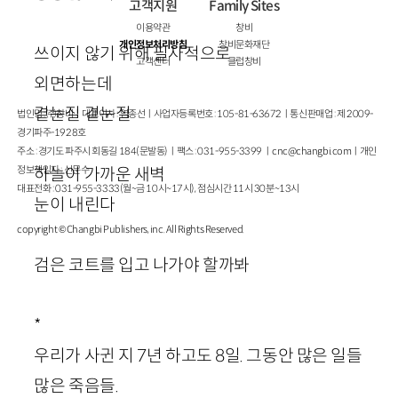
고객지원
Family Sites
이용약관
창비
개인정보처리방침
창비문화재단
쓰이지 않기 위해 필사적으로
고객센터
클럽창비
외면하는데
곁눈질 곁눈질
법인명 : ㈜창비ㅣ대표이사 : 염종선ㅣ사업자등록번호 : 105-81-63672ㅣ통신판매업 : 제 2009-
경기파주-1928호
주소 : 경기도 파주시 회동길 184(문발동)ㅣ팩스 : 031-955-3399 ㅣ
cnc@changbi.com
ㅣ개인
정보책임자 : 신문수
하늘이 가까운 새벽
대표전화 : 031-955-3333(월~금 10시~17시), 점심시간 11시 30분~13시
눈이 내린다
copyright © Changbi Publishers, inc. All Rights Reserved.
검은 코트를 입고 나가야 할까봐
*
우리가 사귄 지
7
년 하고도
8
일. 그동안 많은 일들
많은 죽음들.