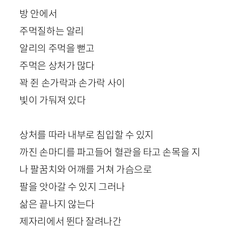
방 안에서
주먹질하는 알리
알리의 주먹을 뻗고
주먹은 상처가 많다
꽉 쥔 손가락과 손가락 사이
빛이 가둬져 있다
상처를 따라 내부로 침입할 수 있지
까진 손마디를 파고들어 혈관을 타고 손목을 지
나 팔꿈치와 어깨를 거쳐 가슴으로
팔을 앗아갈 수 있지 그러나
삶은 끝나지 않는다
제자리에서 뛴다 잘려나간