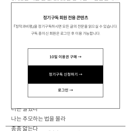
등단. nunkiforu@naver.com
정기구독 회원 전용 콘텐츠
『창작과비평』을 정기구독하시면 모든 글의 전문을 읽으실 수 있습니다.
구독 중이신 회원은 로그인 후 이용 가능합니다.
꿈은 또 날아가네 절망의 껍질을 깨고*
10일 이용권 구매 →
정기구독 신청하기 →
*
로그인 →
추모는 살아 있는 사람을 위한 거야
너는 말했다
나는 추모하는 법을 몰라
종종 앓는다