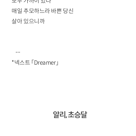
모두 가까이 있다
매일 추모하느라 바쁜 당신
살아 있으니까
--
*넥스트 「
Dreamer
」
알리, 초승달