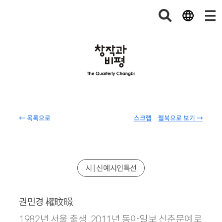
← 목록으로
스크랩
웹북으로 보기 →
시 | 신예시인특선
權旼暻
권민경
1982년 서울 출생. 2011년 동아일보 신춘문예로