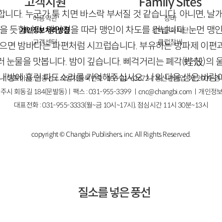
고객지원
Family Sites
니다. 누군가 툭 치면 바스락 부서질 것 같습니다. 아니면, 날
이용약관
창비
을 듯합니다. 맹인견을 따라 맹인이 차도를 건넙니다. 눈먼 맹
개인정보처리방침
창비문화재단
고객센터
클럽창비
담으면 밤바다는 파편처럼 시끄럽습니다. 부유하는 방파제 이편
러 눈물을 맛봅니다. 밤이 깊습니다. 삐걱거리는 폐각
(
蜌
殼)
의 
 내방에 흘린 파도소리를 기억해주십시오. 나의 다음 생은 바람
ㅣ대표이사 : 염종선ㅣ사업자등록번호 : 105-81-63672ㅣ통신판매업 : 제 2009-
주시 회동길 184(문발동)ㅣ팩스 : 031-955-3399 ㅣ
cnc@changbi.com
ㅣ개인정보
대표전화 : 031-955-3333(월~금 10시~17시), 점심시간 11시 30분~13시
copyright © Changbi Publishers, inc. All Rights Reserved.
질소를 넣은 풍선