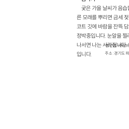
궂은 가을 날씨가 음습합
른 모래를 뿌리면 금세 젖
코트 깃에 바람을 잔뜩 
정박중입니다. 눈알을 찔
나서면 나는 사라집니다.
법인명 : ㈜창비
주소 : 경기도 파
입니다.