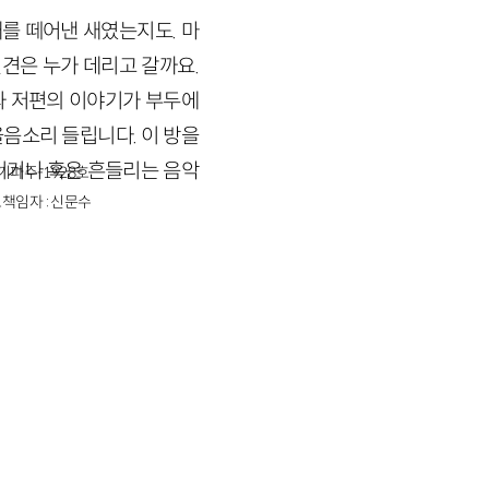
개를 떼어낸 새였는지도. 마
인견은 누가 데리고 갈까요.
과 저편의 이야기가 부두에
울음소리 들립니다. 이 방을
이거나 혹은 흔들리는 음악
경기파주-1928호
책임자 : 신문수