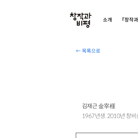
소개
『창작과
← 목록으로
김재근
金宰槿
1967년생. 2010년 창비