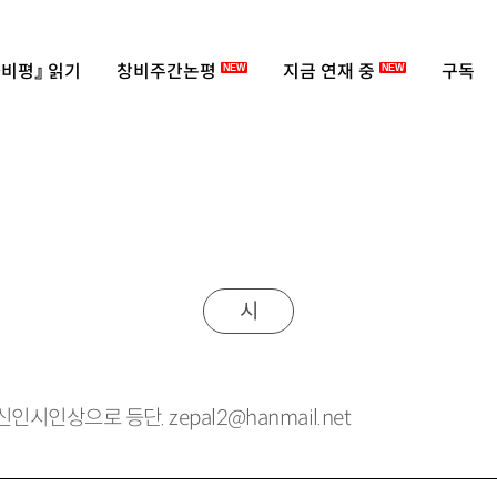
비평』 읽기
창비주간논평
지금 연재 중
구독
NEW
NEW
시
신인시인상으로 등단. zepal2@hanmail.net