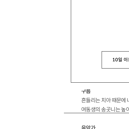
트윈스
10일 이
쌍둥이로 태어나길 잘했
에게도 거짓말하면서 즐거
구름
흔들리는 치아 때문에 
여동생의 송곳니는 높이
음악가