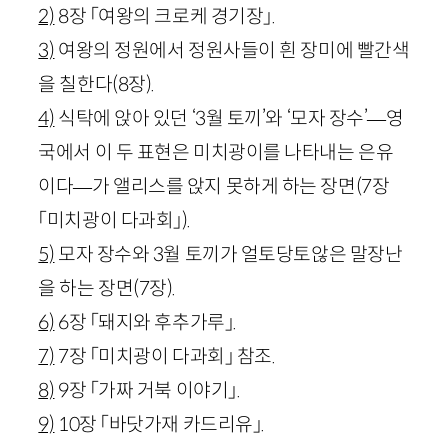
2)
8장 「여왕의 크로케 경기장」.
3)
여왕의 정원에서 정원사들이 흰 장미에 빨간색
을 칠한다(8장).
4)
식탁에 앉아 있던 ‘3월 토끼’와 ‘모자 장수’
—
영
국에서 이 두 표현은 미치광이를 나타내는 은유
이다
—
가 앨리스를 앉지 못하게 하는 장면(7장
「미치광이 다과회」).
5)
모자 장수와 3월 토끼가 얼토당토않은 말장난
을 하는 장면(7장).
6)
6장 「돼지와 후추가루」.
7)
7장 「미치광이 다과회」 참조.
8)
9장 「가짜 거북 이야기」.
9)
10장 「바닷가재 카드리유」.