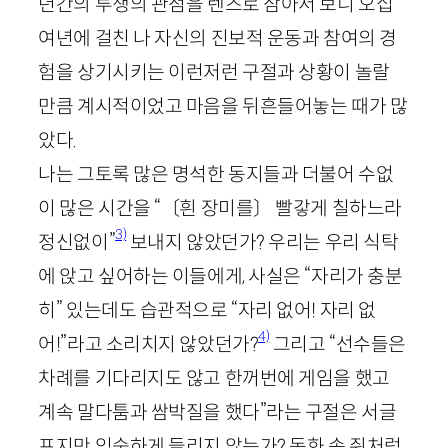
년간의 투쟁의 관점을 렌즈로 삼아서 보니 오십
여년에 걸친 나 자신의 진보적 운동과 참여의 경
험을 상기시키는 이런저런 구절과 상황이 놀랄
만큼 계시적이었고 마음을 뒤흔들어놓는 때가 많
았다.
나는 그토록 많은 명석한 동지들과 더불어 수없
이 많은 시간을 “〔흰 장미를〕 빨갛게 칠하느라
3)
정신없이”
보내지 않았던가? 우리는 우리 식탁
에 앉고 싶어하는 이들에게, 사실은 “자리가 충분
히” 있는데도 습관적으로 “자리 없어! 자리 없
4)
어!”라고 소리치지 않았던가?
그리고 “선수들은
차례를 기다리지도 않고 한꺼번에 게임을 했고
계속 말다툼과 쌈박질을 했다”라는 구절은 서글
프지만 익숙하게 들리지 않는가? 동화 속 쥐처럼