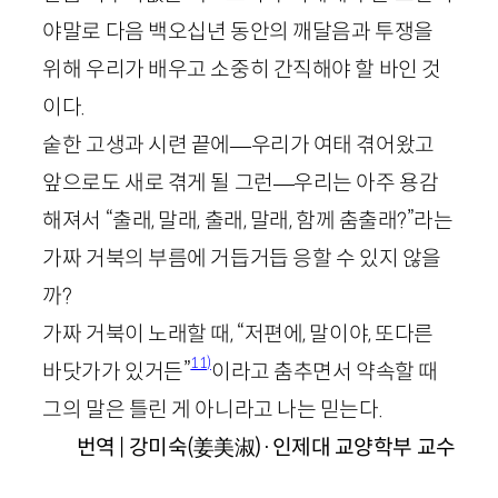
야말로 다음 백오십년 동안의 깨달음과 투쟁을
위해 우리가 배우고 소중히 간직해야 할 바인 것
이다.
숱한 고생과 시련 끝에
—
우리가 여태 겪어왔고
앞으로도 새로 겪게 될 그런
—
우리는 아주 용감
해져서 “출래, 말래, 출래, 말래, 함께 춤출래?”라는
가짜 거북의 부름에 거듭거듭 응할 수 있지 않을
까?
가짜 거북이 노래할 때, “저편에, 말이야, 또다른
11)
바닷가가 있거든”
이라고 춤추면서 약속할 때
그의 말은 틀린 게 아니라고 나는 믿는다.
번역
|
강미숙(姜美淑)
·
인제대 교양학부 교수