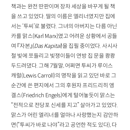
책과는 완전 딴판이며 장차 세상을 바꾸게 될 책
을 쓰고 있었다. 딸의 이름은 엘리너였지만 집에
서는 ‘투씨’로 불렸다. 그녀의 아버지는 다름 아닌
카를 맑스(
Karl
Marx
)였고 어려운 상황에서 공들
여 『자본』(
Das
Kapital
)을 집필 중이었다. 사시사
철 빚에 쪼들리고 빚쟁이들이 연방 집 문을 쾅쾅
두드려댔다. 그해
7
월말, 어쩌면 투씨가 루이스
캐럴(
Lewis
Carroll
)의 명작을 읽고 있던 바로 그
순간에 쓴 편지에서 그의 후원자 프리드리히 엥
겔스(
Friedrich
Engels
)에게 털어놓듯이 맑스는
“전적으로 전당포 신세를 지고” 살아가고 있었다.
맑스가 어린 엘리너를 얼마나 사랑했는지 감안하
면(“투씨가 바로 나야”라고 공언한 적도 있다), 다