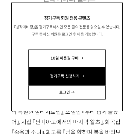
춤출래, 말래?
정기구독 회원 전용 콘텐츠
『창작과비평』을 정기구독하시면 모든 글의 전문을 읽으실 수 있습니다.
구독 중이신 회원은 로그인 후 이용 가능합니다.
Ariel Dorfman
아리엘 도르프만
10일 이용권 구매 →
소설가, 미국 듀크대학 교수. 아르헨띠나에서 태
어나 미국에서 유년기를 보낸 후 칠레에 정착해
정기구독 신청하기 →
집필활동을 시작했으며, 삐노체뜨의 쿠데타로 말
미암아 미국으로 망명했다. 국내 번역 출간된 저
로그인 →
서로 장편소설 『체 게바라의 빙산』 『블레이크 씨
의 특별한 심리치료법』, 소설집 『우리 집에 불났
어』, 시집 『싼띠아고에서의 마지막 왈츠』, 희곡집
『죽음과 소녀』, 회고록 『남을 향하며 북을 바라보