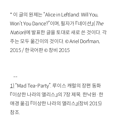
* 이 글의 원제는 “
Alice
in
Leftland
:
Will
You
,
Won
’
t
You
Dance
?”이며, 필자가 『네이션』(
The
Nation
)에 발표한 글을 토대로 새로 쓴 것이다. 각
주는 모두 옮긴이의 것이다. ©
Ariel
Dorfman
,
2015 / 한국어판 © 창비 2015
--
1)
“
Mad
Tea
-
Party
”. 루이스 캐럴의 장편 동화
『이상한 나라의 앨리스』의 7장 제목. 한낙원
·
한
애경 옮김 『이상한 나라의 앨리스』(창비 2015)
참조.