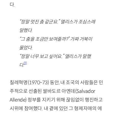
다.
“정말 멋진 춤 같군요.” 앨리스가 조심스레
말했다.
“그 춤을 조금만 보여줄까?” 가짜 거북이
물었다.
“정말 너무 보고 싶어요.” 앨리스가 말했
9)
다
.
칠레혁명
(
1970
~
73
)
동안, 내 조국의 사람들은 민
주적으로 선출된 쌀바도르 아옌데(
Salvador
Allende
) 정부를 지키기 위해 끊임없이 행진하고
시위에 참여했다. 내 곁에 있던 그 형제자매의 에