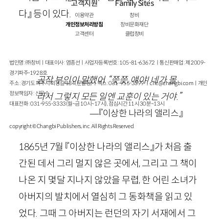
고객지원
Family Sites
다』 등이 있다.
이용약관
창비
개인정보처리방침
창비문화재단
고객센터
클럽창비
법인명 : ㈜창비ㅣ대표이사 : 염종선ㅣ사업자등록번호 : 105-81-63672ㅣ통신판매업 : 제 2009-
경기파주-1928호
공작 부인이 말했어. “쯧쯧, 얘야! 네가 몰
주소 : 경기도 파주시 회동길 184(문발동)ㅣ팩스 : 031-955-3399 ㅣ
cnc@changbi.com
ㅣ개인
정보책임자 : 신문수
라서 그렇지 모든 일엔 교훈이 있는 거야.”
대표전화 : 031-955-3333(월~금 10시~17시), 점심시간 11시 30분~13시
—
『이상한 나라의 앨리스』
copyright © Changbi Publishers, inc. All Rights Reserved.
1865
년
7
월 『이상한 나라의 앨리스』가 처음 출
간된 데서 그리 멀지 않은 곳에서, 그리고 그 책이
나온 지 몇달 지나지 않았을 무렵, 한 어린 소녀가
아버지의 발치에서 열심히 그 동화책을 읽고 있
었다. 그때 그 아버지는 런던의 자기 서재에서 그