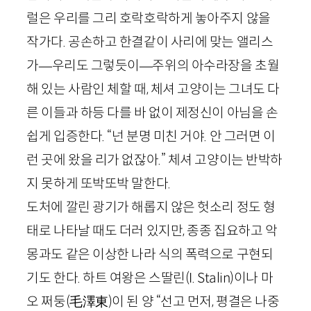
럴은 우리를 그리 호락호락하게 놓아주지 않을
작가다. 공손하고 한결같이 사리에 맞는 앨리스
가
—
우리도 그렇듯이
—
주위의 아수라장을 초월
해 있는 사람인 체할 때, 체셔 고양이는 그녀도 다
른 이들과 하등 다를 바 없이 제정신이 아님을 손
쉽게 입증한다. “넌 분명 미친 거야. 안 그러면 이
런 곳에 왔을 리가 없잖아.” 체셔 고양이는 반박하
지 못하게 또박또박 말한다.
도처에 깔린 광기가 해롭지 않은 헛소리 정도 형
태로 나타날 때도 더러 있지만, 종종 집요하고 악
몽과도 같은 이상한 나라 식의 폭력으로 구현되
기도 한다. 하트 여왕은 스딸린(
I
.
Stalin
)이나 마
오 쩌둥
(
毛澤東
)
이 된 양 “선고 먼저, 평결은 나중