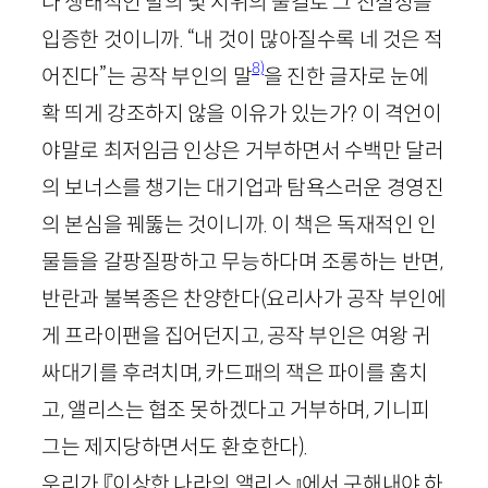
나 생태적인 발의 및 시위의 물결로 그 진실성을
입증한 것이니까. “내 것이 많아질수록 네 것은 적
8)
어진다”는 공작 부인의 말
을 진한 글자로 눈에
확 띄게 강조하지 않을 이유가 있는가? 이 격언이
야말로 최저임금 인상은 거부하면서 수백만 달러
의 보너스를 챙기는 대기업과 탐욕스러운 경영진
의 본심을 꿰뚫는 것이니까. 이 책은 독재적인 인
물들을 갈팡질팡하고 무능하다며 조롱하는 반면,
반란과 불복종은 찬양한다(요리사가 공작 부인에
게 프라이팬을 집어던지고, 공작 부인은 여왕 귀
싸대기를 후려치며, 카드패의 잭은 파이를 훔치
고, 앨리스는 협조 못하겠다고 거부하며, 기니피
그는 제지당하면서도 환호한다).
우리가 『이상한 나라의 앨리스』에서 구해내야 하