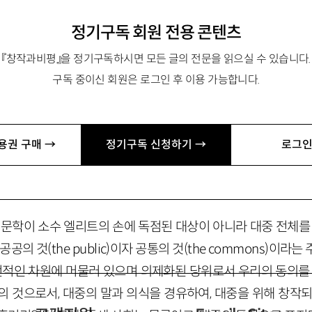
정기구독 회원 전용 콘텐츠
『창작과비평』을 정기구독하시면 모든 글의 전문을 읽으실 수 있습니다.
구독 중이신 회원은 로그인 후 이용 가능합니다.
중과 그로테스크의 문화정치학』, 역서 『누가 들뢰즈와 가타리를
용권 구매 →
정기구독 신청하기 →
로그인
제설정
, 문학이 소수 엘리트의 손에 독점된 대상이 아니라 대중 전체를
 공공의 것(
the
public
)이자 공통의 것(
the
commons
)이라는 
선언적인 차원에 머물러 있으며 의제화된 당위로서 우리의 동의를 
의 것으로서, 대중의 말과 의식을 경유하여, 대중을 위해 창작되