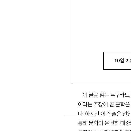
최진석
崔眞碩
문학평론가. 저서 『민
음. vizario@gmail.com
10일 이
1. ‘커먼즈’라는 문
이 글을 읽는 누구라도
이라는 주장에, 곧 문학은
다. 하지만 이 진술은 
통해 문학이 온전히 대중