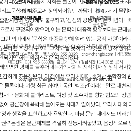
고객지원
Family Sites
흥거리였던 고대·중세 사회는 물론이고, 대중의 등장으로 표
1
‘엘리트문학’의 범주로써 정의되어왔던 까닭이다.
19세기 무렵
이용약관
창비
개인정보처리방침
창비문화재단
 출판시장의 형성에도 불구하고, ‘상상의 공동체’라는 개념이 
고객센터
클럽창비
학’으로서 규정되어왔으며, 이는 문학이 대중적 향유보다는 근대성
그런 의미에서 ‘문학은 대중을 향해 열려 있는 공적 자원’이라
ㅣ대표이사 : 염종선ㅣ사업자등록번호 : 105-81-63672ㅣ통신판매업 : 제 2009-
않는다면 추상적 구호에 그치고 말 듯하다. 그것은 마땅히 쟁취
주시 회동길 184(문발동)ㅣ팩스 : 031-955-3399 ㅣ
cnc@changbi.com
ㅣ개인정보
지연되기만 하는 의심스러운 약속이었다.
대표전화 : 031-955-3333(월~금 10시~17시), 점심시간 11시 30분~13시
구태의연한 명제를 들추어내는가? 사회적 지식이자 상징적 서사
민감하게 조응해왔다. 이 점에서 우리 시대에 생겨난 문학장의 변
copyright © Changbi Publishers, inc. All Rights Reserved.
 물론이다. 가령 최근 십여년 동안 ‘헬조선’이라는 말로 대변되
참사나 문화계 블랙리스트, 여성 및 소수자를 향한 혐오의 정념
 없이 공론장에 육박해 들어오는 사태가 일어났다. 우리 시대의 
 감정과 생각을 표현하고자 욕망한다. 마침 문단 내에서도 이러한
과 권력논쟁은 문단체제를 격렬히 진동시켜놓았고, 음성적으로