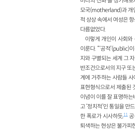
머니의 신화’를 상기해보
모국(
motherland
)과 
적 상상 속에서 여성은 
다름없었다.
이렇게 개인이 사회와 
이룬다. “‘공적’(
public
)
지와 구별되는 세계 그 자
반조건으로서의 지구 또는
계에 거주하는 사람들 사
표현형식으로서 제출된 것
이념이 이를 잘 표명하는
고 ‘정치적’인 통일을 
11
한 폭로가 시사하듯,
공
퇴색하는 현상은 불가피한