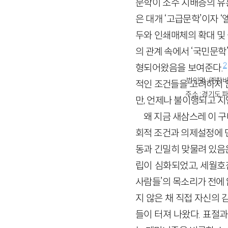
문학이 소수 지배층의 유
은 대개 ‘고급문학’이자 
두와 인쇄매체의 확대 및
의 관계 속에서 ‘국민문
2
형되어왔음을 보여준다.
법인명 : ㈜창비
적인 조건들을 고려하지 
주소 : 경기도 파
만, 언제나 불이행되고 
왜 지금 새삼스레 이 
회적 조건과 의제설정에 
동과 긴밀히 맞물려 있음은
립이 심화되었고, 세월호
사람들’의 목소리가 전에
지 않은 채 직접 자신의
들이 터져 나왔다. 표절