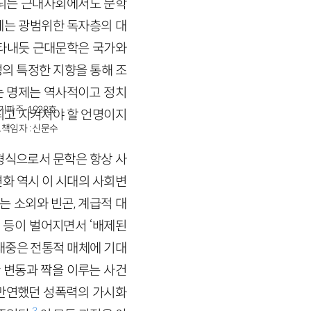
지되는 근대사회에서도 문학
에는 광범위한 독자층의 대
나타내듯 근대문학은 국가와
의 특정한 지향을 통해 조
는 명제는 역사적이고 정치
경기파주-1928호
되고 지켜져야 할 언명이지
책임자 : 신문수
형식으로서 문학은 항상 사
화 역시 이 시대의 사회변
는 소외와 빈곤, 계급적 대
 등이 벌어지면서 ‘배제된
대중은 전통적 매체에 기대
 변동과 짝을 이루는 사건
 만연했던 성폭력의 가시화
3