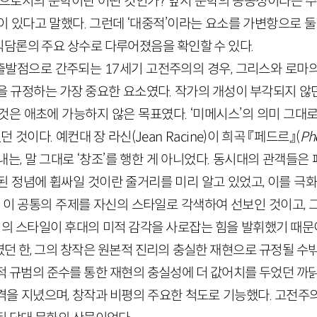
원으로서의 문학이란 어떤 것인가? 앞서 문학의 공공성이라는 주
 있다고 말했다. 그런데 ‘대중적’이라는 요소를 가변항으로 둘
담론의 주요 상수로 다루어졌음을 확인할 수 있다.
발점으로 간주되는 17세기 고전주의의 경우, 그리스와 로마
을 규정하는 가장 중요한 요소였다. 작가의 개성이 부각되지 않
것은 애초에 가능하지 않은 목표였다. ‘미메시스’의 의미 그대로
던 것이다. 예컨대 장 라신(
Jean
Racine
)이 희곡 『페드르』(
Ph
는, 말 그대로 ‘창조’를 행한 게 아니었다. 동시대의 관객들
된 정념에 휩싸일 것이란 줄거리를 미리 알고 있었고, 이를 극화
은 이 공통의 주제를 자신의 스타일로 각색하여 선보인 것이고, 
기의 스타일이 후대의 미적 감각을 사로잡는 힘을 발휘했기 때문
던 한, 그의 창작은 원본적 진리의 충실한 재현으로 규정될 수밖
적 규범의 준수를 통한 재현의 충실성에 더 값어치를 두었던 까닭
격을 지녔으며, 창작과 비평의 주요한 척도로 기능했다. 고전주