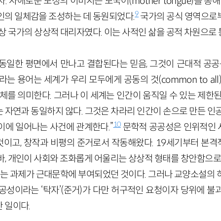
자. 자애로운 모성의 이미지는 모국어(
mother
tongue
)를 통해
9
개인의 일체감을 조성하는 데 동원되었다.
국가의 공식 영역으로
항상 국가의 상상적 대리자였다. 이는 사적인 삶을 공적 차원으로
동일한 평면에서 만나고 결합된다는 믿음, 그것이 근대적 공공
이라는 용어는 세계가 우리 모두에게 공동의 것(
common
to
all
체를 의미한다. 그러나 이 세계는 인간이 움직일 수 있는 제한
 자연과 동일하지 않다. 그것은 차라리 인간이 손으로 만든 인공
10
이에 일어나는 사건에 관계한다.”
문학적 공공성은 인위적인 
이고, 창작과 비평의 준거로서 작동해왔다. 19세기부터 본
바, 개인이 사회와 조화롭게 어울리는 상상적 형태를 창안함으로써
만드는 과제가 근대문학에 부여되었던 것이다. 그러나 교양소설의 
공성이라는 ‘탁자’(준거)가 다만 허구적인 요청이자 당위에 불
 일이다.