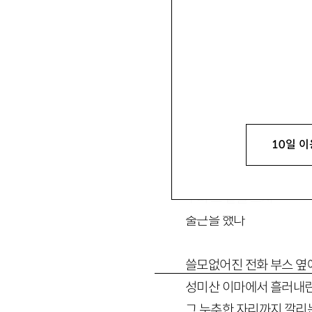
10일 이
막 퍼올린 찬물 빛이다
그 속살과 향을 잊지 못해
부러 그 곁을 스쳐
출근을 했다
쓸모없어진 전화 부스 옆
성미산 이마에서 흘러내
그 누추한 자리까지 깔리