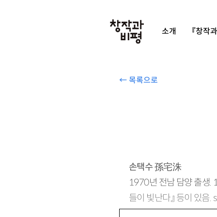
소개
『창작과
← 목록으로
손택수
孫宅洙
1970년 전남 담양 출생.
들이 빛난다』 등이 있음.
s