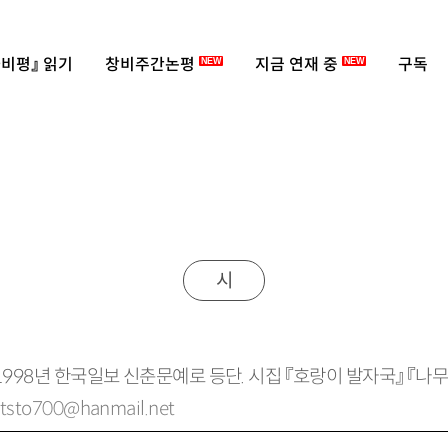
비평』 읽기
창비주간논평
지금 연재 중
구독
NEW
NEW
시
 1998년 한국일보 신춘문예로 등단. 시집 『호랑이 발자국』 『나
tsto
700
@
hanmail
.
net