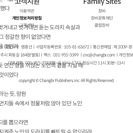
고객지원
Family Sites
 했다
이용약관
창비
개인정보처리방침
창비문화재단
고객센터
클럽창비
벗겨내고 벗겨내면 돋는 도라지 속살과
 그 정갈한 향이 없었다면
을 것인가
ㅣ대표이사 : 염종선ㅣ사업자등록번호 : 105-81-63672ㅣ통신판매업 : 제 2009-
주시 회동길 184(문발동)ㅣ팩스 : 031-955-3399 ㅣ
cnc@changbi.com
ㅣ개인정보
대표전화 : 031-955-3333(월~금 10시~17시), 점심시간 11시 30분~13시
 연신 향을 끼얹는 노인의 곁을 지날 때
 것이었다
copyright © Changbi Publishers, inc. All Rights Reserved.
라는 듯, 망원
 먼지들 속에서 정물처럼 앉아 있던 노인
지를 뽑으라면
 지켜준 노인의 도라지를 빠트릴 수 없으리라