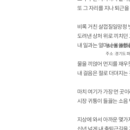
또 그 자리를 지나 퇴근을
비록 거친 살껍질일망정 
도려낸 상처 위로 끼치던
내 일과는 얼마나 쓸쓸했
법인명 : ㈜창비
주소 : 경기도 파
물을 끼얹어 먼지를 재우듯
내 걸음은 절로 더뎌지는
마치 여기가 가장 먼 곳이
시장 귀퉁이 들끓는 소음
지상에 와서 아까운 몇가
십년 넘게 내 출퇴근길을