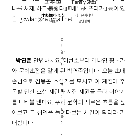
고객지원
Family Sites
나를 처제, 하고 불렀다』 『베누스 푸디카』 등이 있
이용약관
창비
개인정보처리방침
창비문화재단
음. gkwlan@hanmail.net
고객센터
클럽창비
법
인
명 :
㈜
박연준
안녕하세요. 이번호부터 김나영 평론가
창
와 문학초점을 맡게 된 박연준입니다. 오늘 초대
비
ㅣ
손님으로 김봉곤 소설가를 모시고 이 계절에 주
대
목할 만한 소설 세권과 시집 세권을 골라 이야기
표
이
를 나눠볼 텐데요. 우리 문학의 새로운 흐름을 짚
사 :
염
어보고 그 심연을 들여다보는 시간이 되리라 기
종
대합니다.
선
ㅣ
사