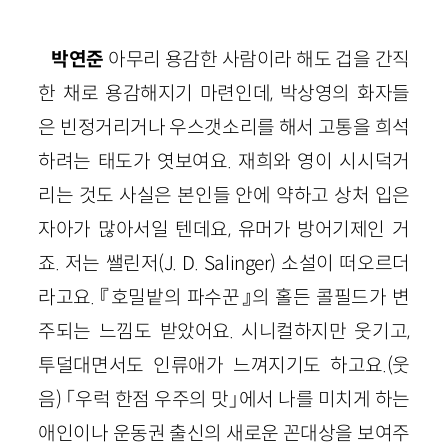
박연준
아무리 용감한 사람이라 해도 겁을 간직
한 채로 용감해지기 마련인데, 박상영의 화자들
은 빈정거리거나 우스갯소리를 해서 고통을 희석
하려는 태도가 엿보여요. 재희와 영이 시시덕거
리는 것도 사실은 본인들 안에 약하고 상처 입은
자아가 많아서일 텐데요, 유머가 방어기제인 거
죠. 저는 쌜린저(J. D. Salinger) 소설이 떠오르더
라고요. 『호밀밭의 파수꾼』의 홀든 콜필드가 변
주되는 느낌도 받았어요. 시니컬하지만 웃기고,
투덜대면서도 인류애가 느껴지기도 하고요.(웃
음) 「우럭 한점 우주의 맛」에서 나를 미치게 하는
애인이나 운동권 출신의 새로운 꼰대상을 보여주