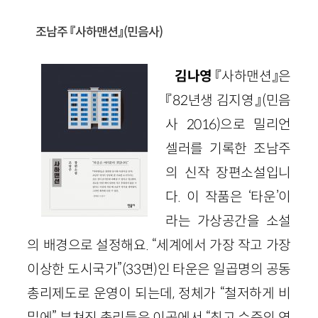
조남주 『사하맨션』(민음사)
김나영
『사하맨션』은
『82년생 김지영』(민음
사 2016)으로 밀리언
셀러를 기록한 조남주
의 신작 장편소설입니
다. 이 작품은 ‘타운’이
라는 가상공간을 소설
의 배경으로 설정해요. “세계에서 가장 작고 가장
이상한 도시국가”(33면)인 타운은 일곱명의 공동
총리제도로 운영이 되는데, 정체가 “철저하게 비
밀에” 부쳐진 총리들은 이곳에서 “최고 수준의 연