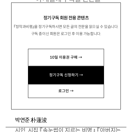
정기구독 회원 전용 콘텐츠
『창작과비평』을 정기구독하시면 모든 글의 전문을 읽으실 수 있습니다.
金娜詠
김나영
구독 중이신 회원은 로그인 후 이용 가능합니다.
문학평론가. 주요 평론으로 「통감하는 주체, 유
무의 경계 너머의 말들: 최근 시의 주체에 덧붙여」
10일 이용권 구매 →
등이 있음. kfbs4@naver.com
정기구독 신청하기 →
金蓬坤
김봉곤
소설가. 소설집 『여름, 스피드』 등이 있음.
로그인 →
writeroom@naver.com
朴蓮浚
박연준
시인. 시집 『속눈썹이 지르는 비명』 『아버지는