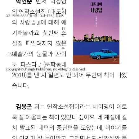
박연준
먼저 박상영
전
화 :
의 연작소설집 『대도시
031-955-3333(월~금 10시~17시), 점심시
의 사랑법』에 대해 얘
간
11
기해볼까요. 첫번째 소
시
30
설집 『알려지지 않은
분
예술가의 눈물과 자이
~13시
툰 파스타』(문학동네
copyright © Changbi Publishers, inc. All Rights Reserved.
2018)를 낸 지 일년도 안 되어 두번째 책이 나왔
습니다.
김봉곤
저는 연작소설집이라는 네이밍이 이토
록 잘 어울리는 책이 있었나 싶어요. 네 계절에 걸
쳐 발표된 네편의 중단편을 모았는데, 이야기들
의 아귀가 잘 들어맞고, 그러면서도 살짝살짝 틀