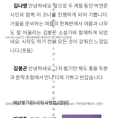
업
김나영
안녕하세요. 앞으로 두 계절 동안 박연준
자
시인과 함께 이 코너를 진행하게 되어 기쁩니다.
등
록
가을을 준비하는 여름의 한복판에서 여름과 너무
번
도 잘 어울리는 김봉곤 소설가와 함께하게 되었
호 :
105-81-63672ㅣ통신판매업 : 제 2009-경기파주-1928호
네요. 시작도 하기 전에 모든 것이 갖춰진 느낌입
주
소 :
니다.(웃음)
경
기
도
김봉곤
안녕하세요. 그저 뵙기만 해도 좋을 두분
파
주
과 문학초점에서 만나 더욱 기쁘고 반갑습니다.
시
회
동
길
박상영 『대도시의 사랑법』(창비)
184(문발동)ㅣ팩스 : 031-955-3399 ㅣ
cnc@changbi.com
ㅣ개인정보책임자 : 신문수
대
표