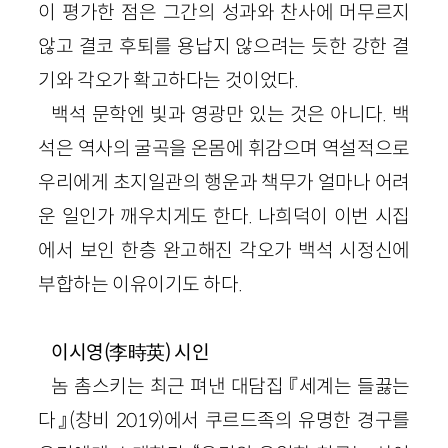
이 평가한 점은 그간의 성과와 찬사에 머무르지
않고 결코 후퇴를 용납지 않으려는 듯한 강한 결
기와 각오가 확고하다는 것이었다.
백석 문학엔 빛과 영광만 있는 것은 아니다. 백
석은 역사의 굴곡을 온몸에 휘감으며 역설적으로
우리에게 초지일관의 행운과 책무가 얼마나 어려
운 일인가 깨우치게도 한다. 나희덕이 이번 시집
에서 보인 한층 완고해진 각오가 백석 시정신에
부합하는 이유이기도 하다.
이시영(李時英) 시인
놈 촘스키는 최근 펴낸 대담집 『세계는 들끓는
다』(창비 2019)에서 쿠르드족의 유명한 경구를