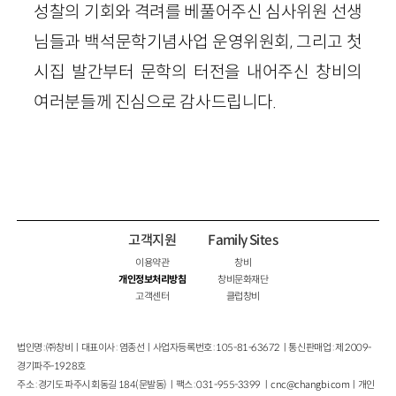
성찰의 기회와 격려를 베풀어주신 심사위원 선생
님들과 백석문학기념사업 운영위원회, 그리고 첫
시집 발간부터 문학의 터전을 내어주신 창비의
여러분들께 진심으로 감사드립니다.
고객지원
Family Sites
이용약관
창비
개인정보처리방침
창비문화재단
고객센터
클럽창비
법인명 : ㈜창비ㅣ대표이사 : 염종선ㅣ사업자등록번호 : 105-81-63672ㅣ통신판매업 : 제 2009-
경기파주-1928호
주소 : 경기도 파주시 회동길 184(문발동)ㅣ팩스 : 031-955-3399 ㅣ
cnc@changbi.com
ㅣ개인