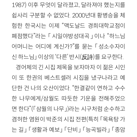
1987) 이후 무엇이 달라졌고, 달라져야 했는지를
쉽사리 구분할 수 없었다. 2000년대 황병승을 체
험한 한국시는 이제 “맥도날드 경희대학교점이
폐점했다”라는 「시일야방성대곡」이나 “하느님
어머니는 어디에 계신가?”를 묻는 「성소수자이
신 하느님」 이상의 ‘다른’ 반시(反詩)를 요구한다.
경어체의 긴 시집 제목을 보자마자 이 젊은 시인
이 또 한권의 베스트셀러 시집을 냈구나라고 예
단한 건 나의 오산이었다. “한결같이 연하고 수수
한 나무에게/삼월도 따듯한 기운을 전해주었으
면 한다”(「삼월의 나무」)라는 시구처럼 순수하고
겸허한 염원이 박준의 시집 전편(특히 「목욕탕 가
는 길」 「생활과 예보」 「단비」 「능곡빌라」 「종암