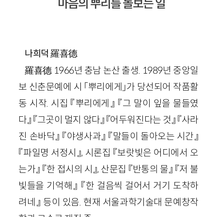
마음의 뿌리를 돌보는 일
羅喜德
나희덕
羅喜德 1966년 충남 논산 출생. 1989년 중앙일
보 신춘문예에 시 「뿌리에게」가 당선되어 작품활
동 시작. 시집 『뿌리에게』 『그 말이 잎을 물들였
다』 『그곳이 멀지 않다』 『어두워진다는 것』 『사라
진 손바닥』 『야생사과』 『말들이 돌아오는 시간』
『파일명 서정시』, 시론집 『보랏빛은 어디에서 오
는가』 『한 접시의 시』, 산문집 『반통의 물』 『저 불
빛들을 기억해』 『한 걸음씩 걸어서 거기 도착하
려네』 등이 있음. 현재 서울과학기술대 문예창작