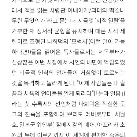
카락으로 짠 카펫 위에서/인피로 만든 전등갓 아
래서 책을 읽는 사령관 아내에게/괴테의 떡갈나
무란 무엇인가”라고 묻는다. 지금껏 ‘시적 일탈’을
거부한 채 정서적 균형을 유지하며 때론 지적 세
련미로 조형된 나희덕의 ‘모범시’(이런 말이 가능
하다면!)들을 읽어온 독자들로서는 제목부터가
심상찮은 이번 시집에서 시인의 내면에 억압되었
던 비극적 인식의 언어들이 거침없이 토로되는
것을 목격하고 놀라게 된다. “이제 사람들은 내 슬
픔과 치욕의 언어들을 알게 되리라”(「눈과 얼음」)
라는 첫 수록시의 선언처럼 나희덕은 작심한 듯
그의 친족을 포함하여 쁘리모 레비로부터 세월
호, 일본군‘위안부’, 잠베지강의 폐어, 아프리카 초
원의 누에 이르기까지 이 세계에 편재한 죽음의