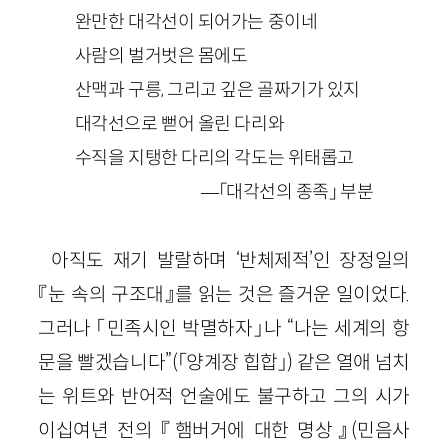
완만한 대각선이 되어가는 중이네
사람의 벌거벗은 몸에도
산맥과 구릉, 그리고 깊은 골짜기가 있지
대각선으로 뻗어 올린 다리와
수직을 지탱한 다리의 각도는 위태롭고
—「대각선의 종족」 부분
아직도 재기 발랄하며 ‘반체제적’인 장정일의
『눈 속의 구조대』를 읽는 것은 즐거운 일이었다.
그러나 「민족시인 박멸하자」나 “나는 세계의 항
문을 빨겠습니다”(「양계장 힙합」) 같은 열애 넘치
는 위트와 반어적 언술에도 불구하고 그의 시가
이십여년 전의 『햄버거에 대한 명상』(민음사