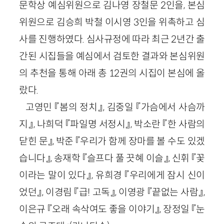
문학상 예심위원으로 김나영 장철문 2인을, 본심
위원으로 김승희 박철 이시영 3인을 위촉하고 심
사를 진행하였다. 심사규정에 따라 최근 2년간 출
간된 시집들을 예심에서 검토한 결과와 본심위원
의 추천을 통해 아래 총 12권의 시집이 본심에 올
랐다.
고영민 『봄의 정치』, 김중일 『가슴에서 사슴까
지』, 나희덕 『파일명 서정시』, 박소란 『한 사람의
닫힌 문』, 박준 『우리가 함께 장마를 볼 수도 있겠
습니다』, 송재학 『슬프다 풀 끗혜 이슬』, 신휘 『꽃
이라는 말이 있다』, 유희경 『우리에게 잠시 신이
었던』, 이경림 『급! 고독』, 이영광 『끝없는 사람』,
이은규 『오래 속삭여도 좋을 이야기』, 장정일 『눈