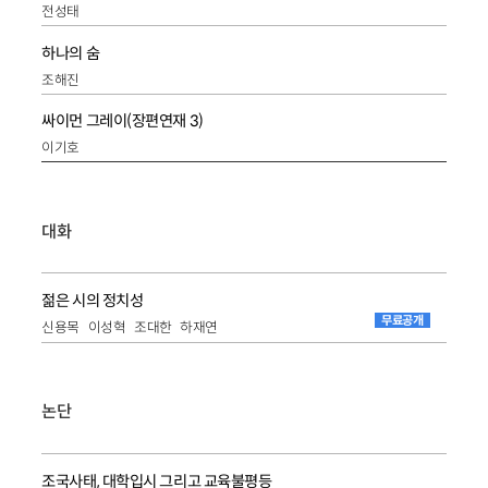
전성태
하나의 숨
조해진
싸이먼 그레이(장편연재 3)
이기호
대화
젊은 시의 정치성
무료공개
신용목
이성혁
조대한
하재연
논단
조국사태, 대학입시 그리고 교육불평등