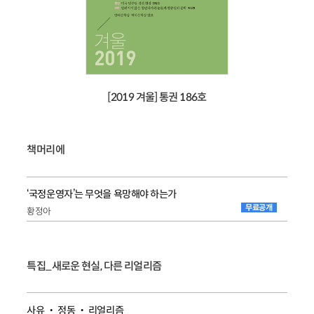
[2019 겨울] 통권 186호
책머리에
‘국정운영자’는 무엇을 욕망해야 하는가
무료공개
황정아
특집_새로운 현실, 다른 리얼리즘
사유 ‧ 정동 ‧ 리얼리즘