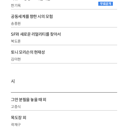
무료공개
한기욱
공동세계를 향한 시의 모험
송종원
SF와 새로운 리얼리티를 찾아서
복도훈
토니 모리슨의 현재성
김미현
시
그만 분필을 놓을 때 외
고증식
목도장 외
곽재구