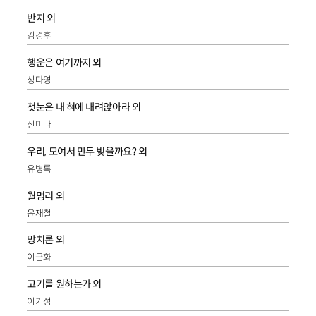
반지 외
김경후
행운은 여기까지 외
성다영
첫눈은 내 혀에 내려앉아라 외
신미나
우리, 모여서 만두 빚을까요? 외
유병록
월명리 외
윤재철
망치론 외
이근화
고기를 원하는가 외
이기성