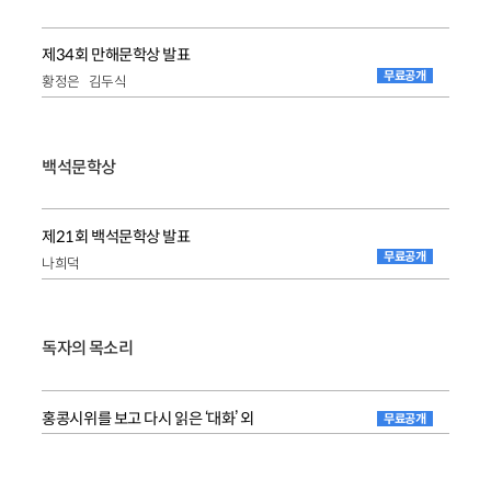
제34회 만해문학상 발표
무료공개
황정은
김두식
백석문학상
제21회 백석문학상 발표
무료공개
나희덕
독자의 목소리
홍콩시위를 보고 다시 읽은 ‘대화’ 외
무료공개