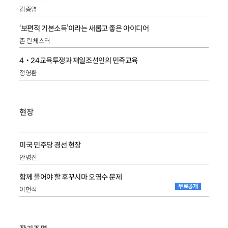
김종엽
‘보편적 기본소득’이라는 새롭고 좋은 아이디어
존 란체스터
4‧24교육투쟁과 재일조선인의 민족교육
정영환
현장
미국 민주당 경선 현장
안병진
함께 풀어야 할 후꾸시마 오염수 문제
무료공개
이헌석