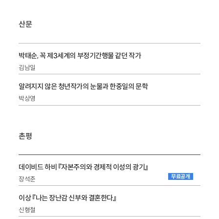
산문
박태순, 꼭 제3세계의 부정기간행물 같던 작가
김남일
알려지지 않은 청년작가의 눈물과 한중일의 문학
박상영
촌평
데이비드 하비 『자본주의와 경제적 이성의 광기』
무료공개
장석준
이상 『나는 장난감 신부와 결혼한다』
신형철