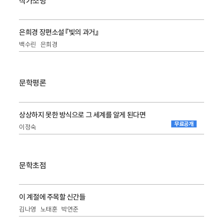
작가조명
은희경 장편소설 『빛의 과거』
백수린
은희경
문학평론
상상하지 못한 방식으로 그 세계를 알게 된다면
무료공개
이정숙
문학초점
이 계절에 주목할 신간들
김나영
노태훈
박연준