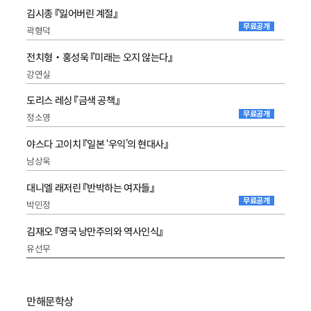
김시종 『잃어버린 계절』
무료공개
곽형덕
전치형‧홍성욱 『미래는 오지 않는다』
강연실
도리스 레싱 『금색 공책』
무료공개
정소영
야스다 고이치 『일본 ‘우익’의 현대사』
남상욱
대니엘 래저린 『반박하는 여자들』
무료공개
박민정
김재오 『영국 낭만주의와 역사인식』
유선무
만해문학상