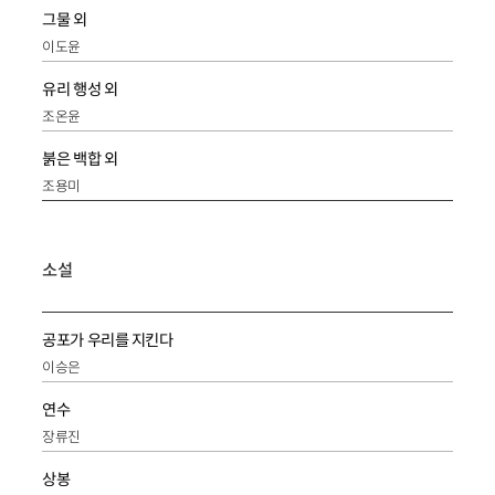
그물 외
이도윤
유리 행성 외
조온윤
붉은 백합 외
조용미
소설
공포가 우리를 지킨다
이승은
연수
장류진
상봉