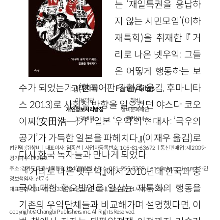
는 ‘재일특권을 용납하
지 않는 시민모임’(이하
재특회)을 취재한 『거
리로 나온 넷우익: 그들
은 어떻게 행동하는 보
수가 되었는가』(한국어판 김현욱 옮김, 후마니타
고객지원
Family Sites
이용약관
창비
스 2013)로 사회적 반향을 일으켰던 야스다 코오
개인정보처리방침
창비문화재단
이찌(安田浩一)가 『일본 ‘우익’의 현대사: ‘극우의
고객센터
클럽창비
공기’가 가득한 일본을 파헤치다』(이재우 옮김)로
법인명 : ㈜창비ㅣ대표이사 : 염종선ㅣ사업자등록번호 : 105-81-63672ㅣ통신판매업 : 제 2009-
다시 한국 독자들과 만나게 되었다.
경기파주-1928호
주소 : 경기도 파주시 회동길 184(문발동)ㅣ팩스 : 031-955-3399 ㅣ
cnc@changbi.com
ㅣ개인
『거리로 나온 넷우익』에서 2010년대 한국과 중
정보책임자 : 신문수
국에 대한 혐오발언을 일삼는 재특회의 행동을
대표전화 : 031-955-3333(월~금 10시~17시), 점심시간 11시 30분~13시
기존의 우익단체들과 비교해가며 설명했다면, 이
copyright © Changbi Publishers, inc. All Rights Reserved.