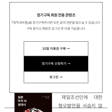
야스다 고이치 『일본 ‘우익’의 현대사』, 오월의봄 2019
정기구독 회원 전용 콘텐츠
『창작과비평』을 정기구독하시면 모든 글의 전문을 읽으실 수 있습니다.
‘우익의 망망대해’ 속에 새롭게 도래해
구독 중이신 회원은 로그인 후 이용 가능합니다.
야 할 ‘우익’
10일 이용권 구매 →
南相旭
남상욱
정기구독 신청하기 →
인천대 일문과 교수 indimina@gmail.com
로그인 →
재일조선인에 대한
혐오발언을 서슴지 않