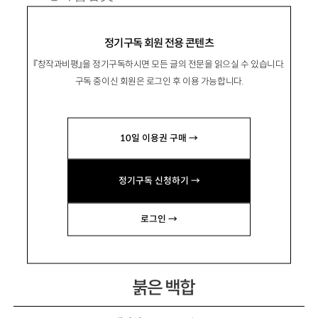
1962년 경북 고령 출생. 1990년 『한길문학』으
정기구독 회원 전용 콘텐츠
로 등단.
『창작과비평』을 정기구독하시면 모든 글의 전문을 읽으실 수 있습니다.
시집 『불안은 영혼을 잠식한다』 『일만 마리 물
구독 중이신 회원은 로그인 후 이용 가능합니다.
고기가 산을 날아오르다』 『삼베옷을 입은 자화
상』 『나의 별서에 핀 앵두나무는』 『기억의 행성』
10일 이용권 구매 →
『나의 다른 이름들』 등이 있음.
treepoem@hanmail.net
정기구독 신청하기 →
로그인 →
붉은 백합