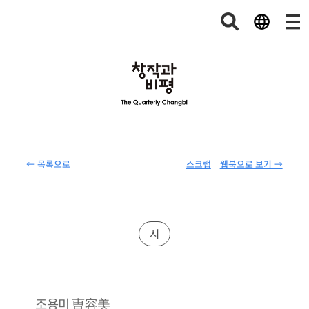
← 목록으로
스크랩
웹북으로 보기 →
시
曺容美
조용미