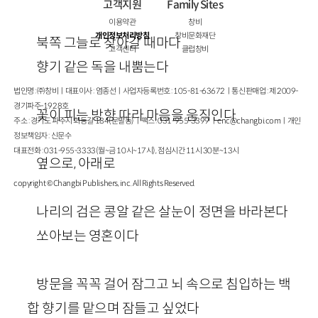
고객지원
Family Sites
이용약관
창비
개인정보처리방침
창비문화재단
북쪽 그늘로 찾아갈 때마다
고객센터
클럽창비
향기 같은 독을 내뿜는다
법인명 : ㈜창비ㅣ대표이사 : 염종선ㅣ사업자등록번호 : 105-81-63672ㅣ통신판매업 : 제 2009-
경기파주-1928호
꽃이 피는 방향 따라 마음을 움직인다
주소 : 경기도 파주시 회동길 184(문발동)ㅣ팩스 : 031-955-3399 ㅣ
cnc@changbi.com
ㅣ개인
정보책임자 : 신문수
대표전화 : 031-955-3333(월~금 10시~17시), 점심시간 11시 30분~13시
옆으로, 아래로
copyright © Changbi Publishers, inc. All Rights Reserved.
나리의 검은 콩알 같은 살눈이 정면을 바라본다
쏘아보는 영혼이다
방문을 꼭꼭 걸어 잠그고 뇌 속으로 침입하는 백
합 향기를 맡으며 잠들고 싶었다