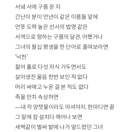
서녘 서에 구름 운 자
간난이 분이 언년이 같은 이름들 앞에
언뜻 도력 높은 선사의 법명 같은
서역으로 향하는 구름의 달관, 어쨌거나
그녀의 팔십 평생을 한 단어로 줄여보라면
‘낙천’
젊어 홀로 다섯 자식 거두면서도
살아생전 울음 한번 보인 적 없다
머리 싸매고 누운 걸 본 적도 없다
죽을 만치 속상하면
—내 칵 양잿물이라도 마셔야지, 한마디면 끝
그 말에 잠 설치다 깨어나 보면
새벽같이 벌써 밭에 나가 엎드렸던 그녀