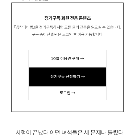
1959년 강원 횡성 출생. 1994년 『한민족문학』
정기구독 회원 전용 콘텐츠
으로 등단.
『창작과비평』을 정기구독하시면 모든 글의 전문을 읽으실 수 있습니다.
시집 『환한 저녁』 『단절』 『하루만 더』 『얼떨결
구독 중이신 회원은 로그인 후 이용 가능합니다.
에』 등이 있음.
auraji@naver.com
10일 이용권 구매 →
정기구독 신청하기 →
로그인 →
그만 분필을 놓을 때
시험이 끝났다 어떤 녀석들은 세 문제나 틀렸다