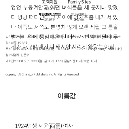
고객지원
Family Sites
엉엉 부둥켜안고 어떤 녀석들은 세 문제나 맞혔
이용약관
창비
개인정보처리방침
창비문화재단
다 방방 떠다닌다 그 사이에 엉거주춤 내가 서 있
고객센터
클럽창비
다 이쪽도 저쪽도 분명치 않게 오랜 세월 그 틈을
벌리는 일에 동참해온 건 아닌가 반뼘 분필의 무
법인명 : ㈜창비ㅣ대표이사 : 염종선ㅣ사업자등록번호 : 105-81-63672ㅣ통신판매업 : 제 2009-
경기파주-1928호
게가 하교할 때가 다 돼서야 시리게 와닿는 아침
주소 : 경기도 파주시 회동길 184(문발동)ㅣ팩스 : 031-955-3399 ㅣ
cnc@changbi.com
ㅣ개인
정보책임자 : 신문수
대표전화 : 031-955-3333(월~금 10시~17시), 점심시간 11시 30분~13시
copyright © Changbi Publishers, inc. All Rights Reserved.
이름값
1924년생 서운(西雲) 여사