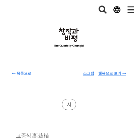
← 목록으로
스크랩
웹북으로 보기 →
시
高蒸植
고증식