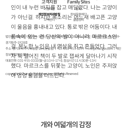
고객지원
Family Sites
인이 내 누런 바지를 잡고 매달렸다. 나는 고양이
이용약관
창비
개인정보처리방침
창비문화재단
가 아닌걸. 하지만 목소리는 어느새 배고픈 고양
고객센터
클럽창비
이 울음을 흉내내고 있다. 통로 밖은 어둠이다. 내
품속에 있는 건 당신의 발이 아니라, 마르크스인
법인명 : ㈜창비ㅣ대표이사 : 염종선ㅣ사업자등록번호 : 105-81-63672ㅣ통신판매업 : 제 2009-
경기파주-1928호
걸. 분노한 노인은 내 멱살을 쥐고 흔들었다. 그러
주소 : 경기도 파주시 회동길 184(문발동)ㅣ팩스 : 031-955-3399 ㅣ
cnc@changbi.com
ㅣ개인
정보책임자 : 신문수
자 툭 떨어진 책이 두 발로 잽싸게 달아나기 시작
대표전화 : 031-955-3333(월~금 10시~17시), 점심시간 11시 30분~13시
했다. 마르크스를 뒤쫓는 고양이, 노인은 주저앉
copyright © Changbi Publishers, inc. All Rights Reserved.
아 엉엉 울음을 터뜨린다.
개와 여덟개의 감정