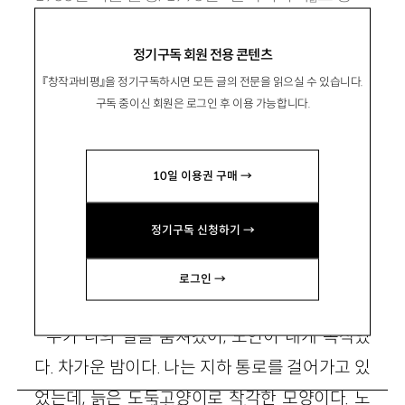
단. 시집 『불쑥 내민 손』 『타일의 모든 것』 『채식
정기구독 회원 전용 콘텐츠
주의자의 식탁』 등이 있음.
『창작과비평』을 정기구독하시면 모든 글의 전문을 읽으실 수 있습니다.
leekisung
85
@hanmail
.
net
구독 중이신 회원은 로그인 후 이용 가능합니다.
10일 이용권 구매 →
정기구독 신청하기 →
마르크스를 훔치는 시간
로그인 →
누가 나의 발을 훔쳐갔어, 노인이 내게 속삭였
다. 차가운 밤이다. 나는 지하 통로를 걸어가고 있
었는데, 늙은 도둑고양이로 착각한 모양이다. 노