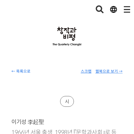
← 목록으로
스크랩
웹북으로 보기 →
시
李起聖
이기성
1966년 서울 출생. 1998년 『문학과사회』로 등