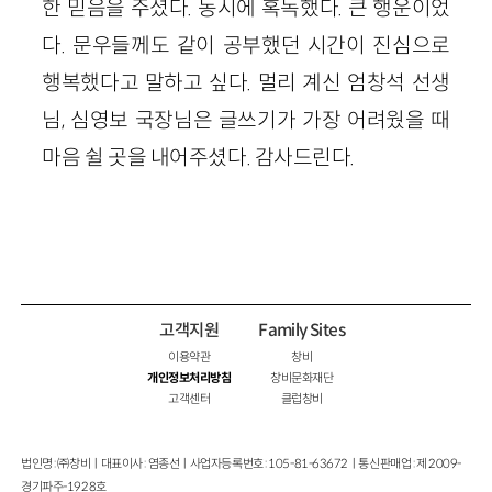
한 믿음을 주셨다. 동시에 혹독했다. 큰 행운이었
다. 문우들께도 같이 공부했던 시간이 진심으로
행복했다고 말하고 싶다. 멀리 계신 엄창석 선생
님, 심영보 국장님은 글쓰기가 가장 어려웠을 때
마음 쉴 곳을 내어주셨다. 감사드린다.
고객지원
Family Sites
이용약관
창비
개인정보처리방침
창비문화재단
고객센터
클럽창비
법인명 : ㈜창비ㅣ대표이사 : 염종선ㅣ사업자등록번호 : 105-81-63672ㅣ통신판매업 : 제 2009-
경기파주-1928호