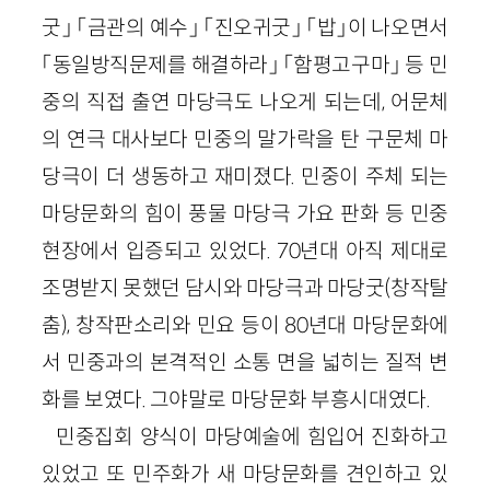
굿」 「금관의 예수」 「진오귀굿」 「밥」이 나오면서
「동일방직문제를 해결하라」 「함평고구마」 등 민
중의 직접 출연 마당극도 나오게 되는데, 어문체
의 연극 대사보다 민중의 말가락을 탄 구문체 마
당극이 더 생동하고 재미졌다. 민중이 주체 되는
마당문화의 힘이 풍물 마당극 가요 판화 등 민중
현장에서 입증되고 있었다. 70년대 아직 제대로
조명받지 못했던 담시와 마당극과 마당굿(창작탈
춤), 창작판소리와 민요 등이 80년대 마당문화에
서 민중과의 본격적인 소통 면을 넓히는 질적 변
화를 보였다. 그야말로 마당문화 부흥시대였다.
민중집회 양식이 마당예술에 힘입어 진화하고
있었고 또 민주화가 새 마당문화를 견인하고 있