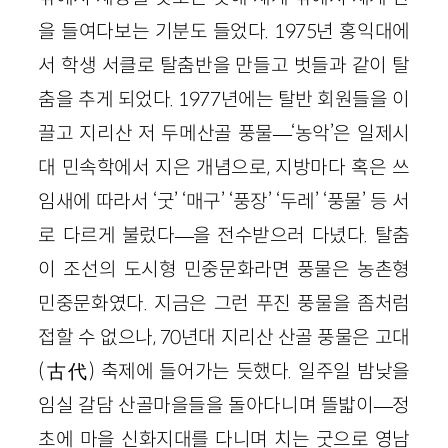
을 들여다보는 기분도 들었다. 1975년 홍익대에
서 학생 서클로 탈춤반을 만들고 벗들과 같이 탈
춤을 추게 되었다. 1977년에는 탈반 회원들을 이
끌고 지리산 저 두메산골 풍물—‘농악’은 일제시
대 민속학에서 지은 개념으로, 지방마다 혹은 쓰
임새에 따라서 ‘굿’ ‘매구’ ‘풍장’ ‘두레’ ‘풍물’ 등 서
로 다르게 불렀다—을 전수받으러 다녔다. 탈춤
이 조선의 도시형 민중문화라면 풍물은 농촌형
민중문화였다. 지금은 그런 푸진 풍물을 좀처럼
접할 수 없으나, 70년대 지리산 산골 풍물은 고대
(古代) 축제에 들어가는 듯했다. 일주일 밤낮을
임실 갈담 산골마을들을 돌아다니며 뜰밟이—정
초에 마을 신화지대를 다니며 치는 굿으로 영남