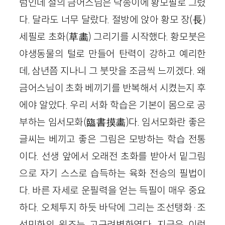
럼인데 절의 금어스님은 닥종이에 황모필로 그렸
다. 달라도 너무 달랐다. 절방에 앉아 황모 장(長)
세필로 초화(草畵) 그리기를 시작했다. 황모붓은
야생동물의 털로 만들어 탄력이 강하고 예리한
데, 삼년쯤 지나니 그 붓맛을 조금씩 느끼겠다. 왜
금어스님이 초화 베끼기를 반복해서 시켰는지 후
에야 알았다. 우리 서화 학습은 기본이 몸으로 공
부하는 임서모화(臨書摸畵)다. 임서모화란 좋은
글씨는 베끼고 좋은 그림은 모방하는 학습 전통
이다. 선생 앞에서 오래전 초화를 받아서 밑그림
으로 자기 스스로 습득하는 육화 전승의 필법이
다. 바른 자세로 운필력을 얻는 득필이 매우 중요
하다. 오체투지 하듯 바닥에 그리는 조선탱화·조
선민화의 원조는 고구려벽화였다. 지금은 이런