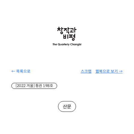
← 목록으로
스크랩
웹북으로 보기 →
[2022 겨울] 통권 198호
산문