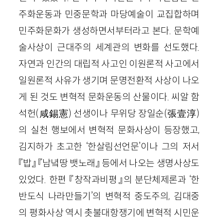
주화운동과 민중문학과 마당예술이 교집합하며
민주화문화가 생성하면서부터라고 본다. 문학예
술사상이 근대주의 세계관의 변화를 선도했다.
자연과 인간의 대립적 사고인 이원론적 사고에서
일원론적 사유가 생기며 문명전환적 사상이 나오
게 된 것도 변혁적 문화운동의 산물이다. 씨알 함
석헌(咸錫憲) 선생이나 무위당 장일순(張壹淳)
의 실천 행보에서 변혁적 문화사상이 등장했고,
김지하가 초고한 ‘한살림선언문’이나 그의 저서
『밥』 『남녘땅 뱃노래』 등에서 나오는 생명사상도
있었다. 한편 『창작과비평』의 분단체제론과 ‘한
반도식 나라만들기’의 변혁적 중도주의, 김대중
의 평화사상 역시 촛불대항쟁기에 변혁적 시민운