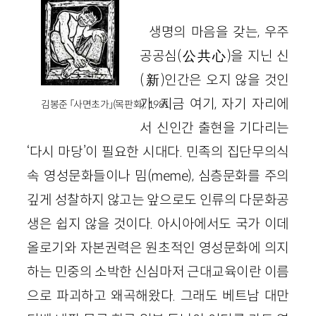
생명의 마음을 갖는, 우주
공공심(公共心)을 지닌 신
(新)인간은 오지 않을 것인
가. 지금 여기, 자기 자리에
김봉준 「사면초가」(목판화), 1981.
서 신인간 출현을 기다리는
‘다시 마당’이 필요한 시대다. 민족의 집단무의식
속 영성문화들이나 밈(meme), 심층문화를 주의
깊게 성찰하지 않고는 앞으로도 인류의 다문화공
생은 쉽지 않을 것이다. 아시아에서도 국가 이데
올로기와 자본권력은 원초적인 영성문화에 의지
하는 민중의 소박한 신심마저 근대교육이란 이름
으로 파괴하고 왜곡해왔다. 그래도 베트남 대만