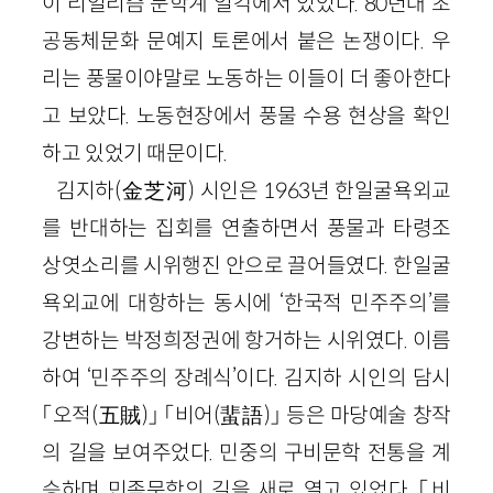
이 리얼리즘 문학계 일각에서 있었다. 80년대 초
공동체문화 문예지 토론에서 붙은 논쟁이다. 우
리는 풍물이야말로 노동하는 이들이 더 좋아한다
고 보았다. 노동현장에서 풍물 수용 현상을 확인
하고 있었기 때문이다.
김지하(金芝河) 시인은 1963년 한일굴욕외교
를 반대하는 집회를 연출하면서 풍물과 타령조
상엿소리를 시위행진 안으로 끌어들였다. 한일굴
욕외교에 대항하는 동시에 ‘한국적 민주주의’를
강변하는 박정희정권에 항거하는 시위였다. 이름
하여 ‘민주주의 장례식’이다. 김지하 시인의 담시
「오적(五賊)」 「비어(蜚語)」 등은 마당예술 창작
의 길을 보여주었다. 민중의 구비문학 전통을 계
승하며 민족문학의 길을 새로 열고 있었다. 「비