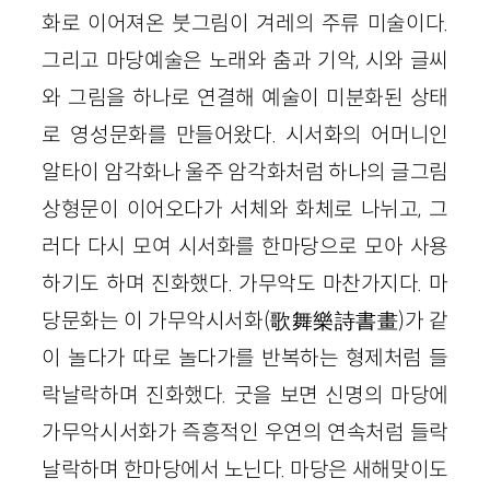
화로 이어져온 붓그림이 겨레의 주류 미술이다.
그리고 마당예술은 노래와 춤과 기악, 시와 글씨
와 그림을 하나로 연결해 예술이 미분화된 상태
로 영성문화를 만들어왔다. 시서화의 어머니인
알타이 암각화나 울주 암각화처럼 하나의 글그림
상형문이 이어오다가 서체와 화체로 나뉘고, 그
러다 다시 모여 시서화를 한마당으로 모아 사용
하기도 하며 진화했다. 가무악도 마찬가지다. 마
당문화는 이 가무악시서화(歌舞樂詩書畫)가 같
이 놀다가 따로 놀다가를 반복하는 형제처럼 들
락날락하며 진화했다. 굿을 보면 신명의 마당에
가무악시서화가 즉흥적인 우연의 연속처럼 들락
날락하며 한마당에서 노닌다. 마당은 새해맞이도