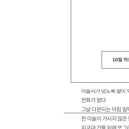
ppppp2001@hanmai
10일 이
올해 결혼한 딸이 중학
아홉시가 넘도록 딸이 
전화가 왔다
그날 다은이는 아침 일
찬 이슬이 가시지 않은
지구대 건물 뒤에 쪼그