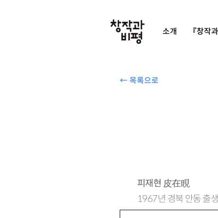
소개
『창작과
← 목록으로
피재현
皮在睍
1967년 경북 안동 출생
시집 『우는 시간』 『원