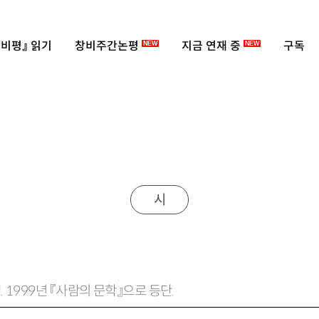
비평』 읽기
창비주간논평
지금 연재 중
구독
NEW
NEW
시
. 1999년 『사람의 문학』으로 등단.
더우먼 윤채선』이 있음.