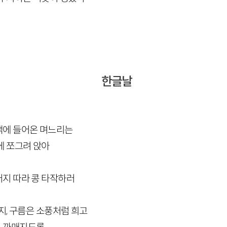
한글날
댁에 들어온 며느리는
에 쪼그려 앉아
지 따라 콩 타작하러
지, 구름은 소풍처럼 희고