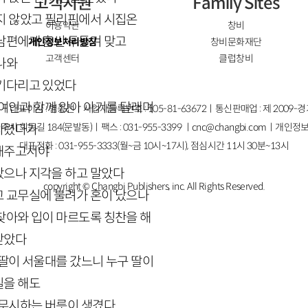
고객지원
Family Sites
지 않았고 필리핀에서 시집온
이용약관
창비
남편에게 흠씬 두들겨 맞고
개인정보처리방침
창비문화재단
고객센터
클럽창비
나와
 기다리고 있었다
 여인과 함께 앉아 아기를 달래며
ㅣ대표이사 : 염종선ㅣ사업자등록번호 : 105-81-63672ㅣ통신판매업 : 제 2009-
주시 회동길 184(문발동)ㅣ팩스 : 031-955-3399 ㅣ
cnc@changbi.com
ㅣ개인정보
다렸다가
대표전화 : 031-955-3333(월~금 10시~17시), 점심시간 11시 30분~13시
해주고서야
갔으나 지각을 하고 말았다
copyright © Changbi Publishers, inc. All Rights Reserved.
 교무실에 불려가 혼이 났으나
찾아와 입이 마르도록 칭찬을 해
받았다
 딸이 서울대를 갔느니 누구 딸이
질을 해도
 무시하는 버릇이 생겼다