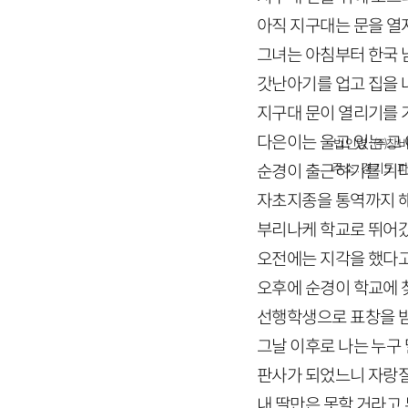
아직 지구대는 문을 열
그녀는 아침부터 한국 
갓난아기를 업고 집을 
지구대 문이 열리기를
다은이는 울고 있는 그
법인명 : ㈜창비
주소 : 경기도 파
순경이 출근하기를 기
자초지종을 통역까지 
부리나케 학교로 뛰어
오전에는 지각을 했다고
오후에 순경이 학교에 
선행학생으로 표창을 
그날 이후로 나는 누구
판사가 되었느니 자랑
내 딸만은 못할 거라고