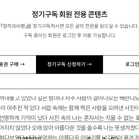
정기구독 회원 전용 콘텐츠
『창작과비평』을 정기구독하시면 모든 글의 전문을 읽으실 수 있습니다.
구독 중이신 회원은 로그인 후 이용 가능합니다.
오랫동안 아름다운 것을 쓸수록 나는 못생겨졌다
용권 구매 →
정기구독 신청하기 →
로그인
이 온몸으로 번져나가기 시작했다 내 몸인데 내 손이 닿지 않는
가 보였다 안도 바깥도 아닌 곳 그곳에 내놓은 식물들을 한번도 
러나 내가 그 곁을 살짝 스쳐가기만 해도 몇개의 잎이 너무 쉽게
 꺼내놓고 있었다 깊은 밤마다 자주 사람이 걸어나오는 베란다도
눈이 마주친 적 있다 서랍 속에는 함께 찍은 사람을 오려낸 사진
선명하게 기억이 났다 사진 속의 나는 혼자서는 지을 수 없는 
떨어지지 않았다 오래 앉아 아름다운 것을 쓸수록 나는 못생겨졌다
 쳐다보았다 내가 기억하는 아름다운 이야기를 남김없이 옮겨 적