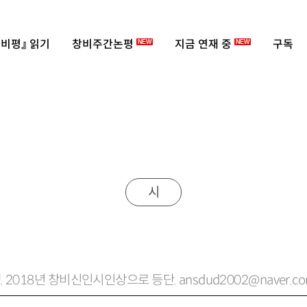
비평』 읽기
창비주간논평
지금 연재 중
구독
NEW
NEW
시
. 2018년 창비신인시인상으로 등단. ansdud2002@naver.c