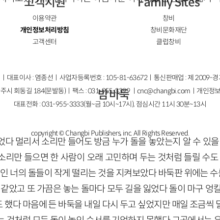
고객지원
Family Sites
이용약관
창비
개인정보처리방침
창비문화재단
고객센터
클럽창비
ㅣ대표이사 : 염종선ㅣ사업자등록번호 : 105-81-63672ㅣ통신판매업 : 제 2009-
주시 회동길 184(문발동)ㅣ팩스 : 031-955-3399 ㅣ
cnc@changbi.com
ㅣ개인정보
밤 바둑
대표전화 : 031-955-3333(월~금 10시~17시), 점심시간 11시 30분~13시
copyright © Changbi Publishers, inc. All Rights Reserved.
었다 멀리서 소리만 들어도 방금 누가 돌을 놓았는지 알 수 있을
소리만 들으면 한 사람이 오래 고민하며 두는 것처럼 들릴 수도 
놓인 너의 돌들이 작게 떨리는 것을 지켜보았다 바둑판 위에는 수를
 같았고 또 가끔은 놓는 돌마다 모두 길을 잃었다 돌이 마구 엉
 했다 마음에 든 바둑을 내일 다시 두고 싶었지만 매일 조금씩 