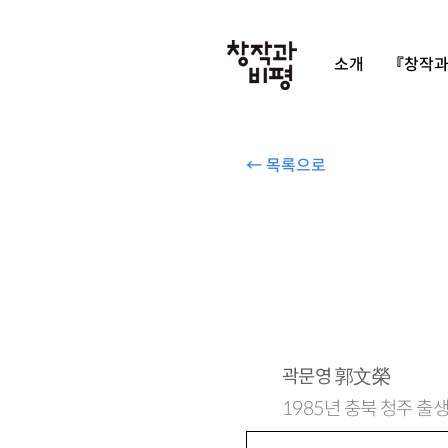
소개
『창작과
← 목록으로
곽문영
郭文榮
1985년 충북 청주 출생