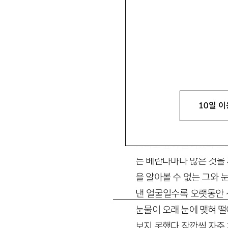
10일 이
한군데를 긁으면 가려움
했다 고개를 들면 베란다
자라고 잎이 늘어났다 그
는 베란다마다 많은 것을
을 알아볼 수 없는 그와 
낸 얼굴일수록 오랫동안 
눈물이 오래 눈에 맺혀 
보지 못했다 잠깐씩 자주