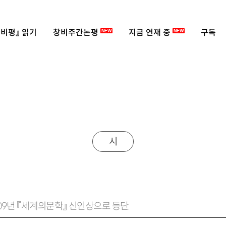
비평』 읽기
창비주간논평
지금 연재 중
구독
NEW
NEW
시
009년 『세계의문학』 신인상으로 등단.
 안 된다』 『다만 이야기가 남았네』 『슬픔 비슷한 것은 눈물이 되