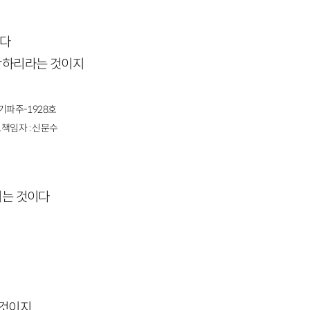
이다
도착하리라는 것이지
경기파주-1928호
책임자 : 신문수
지는 것이다
 것이지