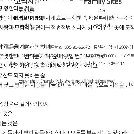
고객지원
Family Sites
장 향한다는 것은
이용약관
창비
양상이 거리 가득 눈부시게 흐르는 햇빛 속에 은폐되었다는 것
개인정보처리방침
창비문화재단
고객센터
클럽창비
 사랑과 모함의 웅덩이를 첨벙첨벙 신나게 밟으며 같은 곳에 
야 질문을 시작하는 것이다
ㅣ대표이사 : 염종선ㅣ사업자등록번호 : 105-81-63672ㅣ통신판매업 : 제 2009-
주시 회동길 184(문발동)ㅣ팩스 : 031-955-3399 ㅣ
cnc@changbi.com
ㅣ개인정보
 몇십그루 심어둔 자리 ‘숲’의 팻말 앞에 모여서
대표전화 : 031-955-3333(월~금 10시~17시), 점심시간 11시 30분~13시
르지 않은 사진 한장을 이내 남기리라는 것이고
우산도 되지 못하는 숲
copyright © Changbi Publishers, inc. All Rights Reserved.
머 낮고 평범한 지붕들이 끝없이 펼쳐진 마을 쪽으로 시선을 던
 광장으로 걸어오기까지
는 것은
다는 것은
에 돌아가 편히 잠들어야 한다고 모두를 부추기는 함정이라는