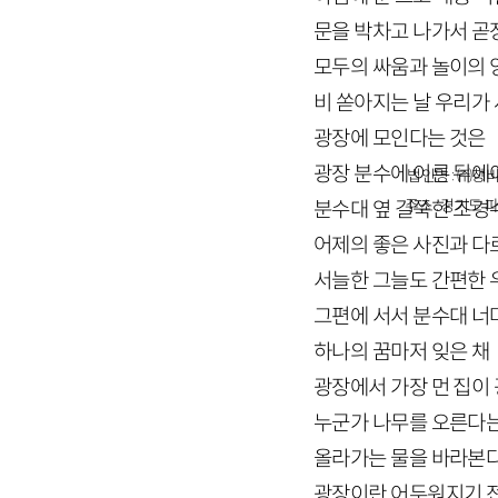
문을 박차고 나가서 곧
모두의 싸움과 놀이의 
비 쏟아지는 날 우리가
광장에 모인다는 것은
광장 분수에 이른 뒤에
법인명 : ㈜창비
주소 : 경기도 파
분수대 옆 길쭉한 조경수
어제의 좋은 사진과 다
서늘한 그늘도 간편한 
그편에 서서 분수대 너
하나의 꿈마저 잊은 채
광장에서 가장 먼 집이
누군가 나무를 오른다
올라가는 물을 바라본
광장이란 어두워지기 전