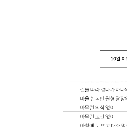
redinsilver@naver.c
10일 이
길을 걷는다는 것은 하
길을 따라 걷다가 하나
마을 한복판 원형 광장
아무런 의심 없이
아무런 고민 없이
아침에 눈 뜨고 대충 