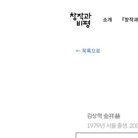
소개
『창작과
← 목록으로
김상혁
金祥赫
1979년 서울 출생. 2
시집 『이 집에서 슬픔은