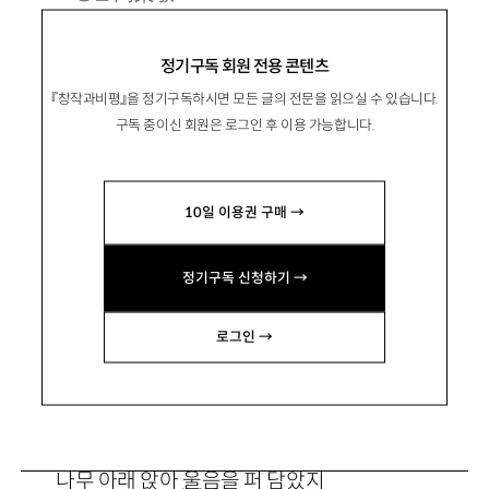
1968년 충남 서산 출생. 2002년 『문학사상』으
정기구독 회원 전용 콘텐츠
로 등단.
『창작과비평』을 정기구독하시면 모든 글의 전문을 읽으실 수 있습니다.
시집 『악어』 『공손한 손』 『사슴공원에서』 『구
구독 중이신 회원은 로그인 후 이용 가능합니다.
구』 『봄의 정치』 등이 있음.
amond000@hanmail.net
10일 이용권 구매 →
정기구독 신청하기 →
로그인 →
여름의 일
나무 아래 앉아 울음을 퍼 담았지