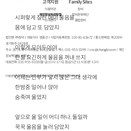
고객지원
Family Sites
이용약관
창비
개인정보처리방침
창비문화재단
시퍼렇게 질린 매미 울음을
고객센터
클럽창비
몸에 담고 또 담았지
법인명 : ㈜창비ㅣ대표이사 : 염종선ㅣ사업자등록번호 : 105-81-63672ㅣ통신판매업 : 제 2009-
경기파주-1928호
이렇게 모아두어야
주소 : 경기도 파주시 회동길 184(문발동)ㅣ팩스 : 031-955-3399 ㅣ
cnc@changbi.com
ㅣ개인
정보책임자 : 신문수
한철 요긴하게 울음을 꺼내 쓰지
대표전화 : 031-955-3333(월~금 10시~17시), 점심시간 11시 30분~13시
copyright © Changbi Publishers, inc. All Rights Reserved.
어제는 안부가 닿지 않은 그대 생각에
한밤중 일어나 앉아
숨죽여 울었지
앞으로 울 일이 어디 하나, 둘일까
꾹꾹 울음을 눌러 담았지