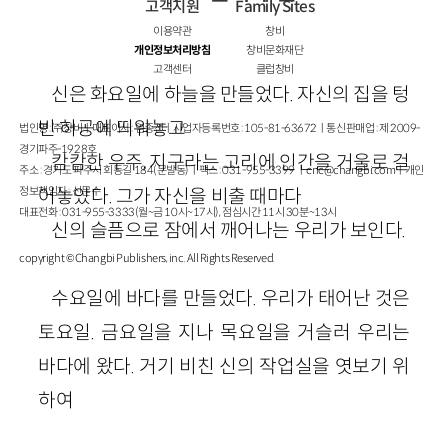
고객지원
Family Sites
이용약관
창비
개인정보처리방침
창비문화재단
고객센터
클럽창비
신은 화요일에 하늘을 만들었다. 자신의 집을 텅
빈 허공에 띄워놓고
법인명 : ㈜창비ㅣ대표이사 : 염종선ㅣ사업자등록번호 : 105-81-63672ㅣ통신판매업 : 제 2009-
경기파주-1928호
캄캄한 우주, 지구라는 고리에 인간을 거울로 걸
주소 : 경기도 파주시 회동길 184(문발동)ㅣ팩스 : 031-955-3399 ㅣ
cnc@changbi.com
ㅣ개인
정보책임자 : 신문수
어놓았다. 그가 자신을 비출 때마다
대표전화 : 031-955-3333(월~금 10시~17시), 점심시간 11시 30분~13시
신의 슬픔으로 잠에서 깨어나는 우리가 보인다.
copyright © Changbi Publishers, inc. All Rights Reserved.
수요일에 바다를 만들었다. 우리가 태어난 것은
토요일. 금요일을 지나 목요일을 거슬러 우리는
바다에 왔다. 거기 비친 신의 작업실을 엿보기 위
하여