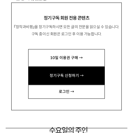
1974년 경남 거창 출생. 2000년 『작가세계』 신
정기구독 회원 전용 콘텐츠
인상으로 등단.
『창작과비평』을 정기구독하시면 모든 글의 전문을 읽으실 수 있습니다.
시집 『그 바람을 다 걸어야 한다』 『바람의 백만
구독 중이신 회원은 로그인 후 이용 가능합니다.
번째 어금니』, 『아무 날의 도시』 『누군가가 누군
가를 부르면 내가 돌아보았다』 『나의 끝 거창』
10일 이용권 구매 →
『비에 도착하는 사람들은 모두 제시간에 온다』
등이 있음.
정기구독 신청하기 →
97889788@daum.net
로그인 →
수요일의 주인