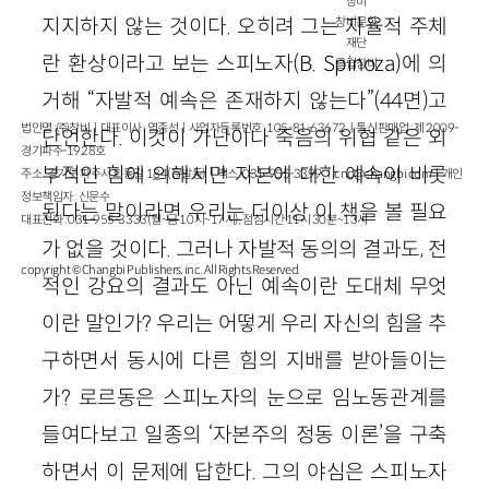
창비
지지하지 않는 것이다. 오히려 그는 자율적 주체
창비문화
재단
란 환상이라고 보는 스피노자(B. Spinoza)에 의
클럽창비
거해 “자발적 예속은 존재하지 않는다”(44면)고
법인명 : ㈜창비ㅣ대표이사 : 염종선ㅣ사업자등록번호 : 105-81-63672ㅣ통신판매업 : 제 2009-
단언한다. 이것이 가난이나 죽음의 위협 같은 외
경기파주-1928호
부적인 힘에 의해서만 자본에 대한 예속이 비롯
주소 : 경기도 파주시 회동길 184(문발동)ㅣ팩스 : 031-955-3399 ㅣ
cnc@changbi.com
ㅣ개인
정보책임자 : 신문수
된다는 말이라면 우리는 더이상 이 책을 볼 필요
대표전화 : 031-955-3333(월~금 10시~17시), 점심시간 11시 30분~13시
가 없을 것이다. 그러나 자발적 동의의 결과도, 전
copyright © Changbi Publishers, inc. All Rights Reserved.
적인 강요의 결과도 아닌 예속이란 도대체 무엇
이란 말인가? 우리는 어떻게 우리 자신의 힘을 추
구하면서 동시에 다른 힘의 지배를 받아들이는
가? 로르동은 스피노자의 눈으로 임노동관계를
들여다보고 일종의 ‘자본주의 정동 이론’을 구축
하면서 이 문제에 답한다. 그의 야심은 스피노자