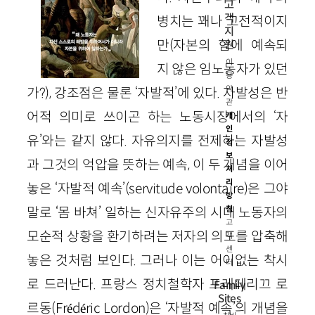
고
객
병치는 꽤나 고전적이지
지
만(자본의 힘에 예속되
원
이
지 않은 임노동자가 있던
용
약
가?), 강조점은 물론 ‘자발적’에 있다. 자발성은 반
관
어적 의미로 쓰이곤 하는 노동시장에서의 ‘자
개
인
유’와는 같지 않다. 자유의지를 전제하는 자발성
정
보
과 그것의 억압을 뜻하는 예속, 이 두 개념을 이어
처
리
놓은 ‘자발적 예속’(servitude volontaire)은 그야
방
말로 ‘몸 바쳐’ 일하는 신자유주의 시대 노동자의
침
고
모순적 상황을 환기하려는 저자의 의도를 압축해
객
센
놓은 것처럼 보인다. 그러나 이는 어이없는 착시
터
로 드러난다. 프랑스 정치철학자 프레데리끄 로
Family
Sites
르동(Frédéric Lordon)은 ‘자발적 예속’의 개념을