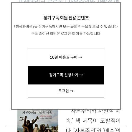
프레데리크 로르동 『자본주의와 자발적 예
속』, 진인진 2024
정기구독 회원 전용 콘텐츠
『창작과비평』을 정기구독하시면 모든 글의 전문을 읽으실 수 있습니다.
스피노자의 눈으로 바라본 자본주의와
구독 중이신 회원은 로그인 후 이용 가능합니다.
그 너머
10일 이용권 구매 →
金成鎬
김성호
정기구독 신청하기 →
서울여대 영문과 교수 shkim@swu.ac.kr
로그인 →
‘자본주의와 자발적 예
속.’ 책 제목이 도발적이
다. ‘자본주의’와 ‘예속’의