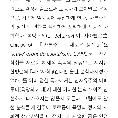
원으로 격상시킴으로써 노동자가 그야말로 온몸
으로, 기쁘게 임노동에 투신하게 한다. ‘자본주의
의 정신’의 변화를 적확하게 포착해낸 프랑스 사
회학자 볼땅스끼(L. Boltanski)와 시아뻴로(È.
Chiapello)의 『자본주의의 새로운 정신』(
Le
nouvel esprit du capitalisme
, 1999), 또는 자기
착취를 새로운 체제적 폭력의 양상으로 제시한
한병철의 『피로사회』(김태환 옮김, 문학과지성사
2010)를 이미 접한 독자에게는 신자유주의 에피
투메(욕망의 체제)에 대한 이러한 논의가 아주 신
선하게 다가오지는 않을지 모른다. 그럼에도 앞
선 분석들에 견주어 로르동이 욕망과 정서의 사
회적 생산방식을 더 정치하게 서술한 공은 인정