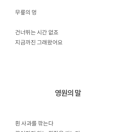
무릎의 멍
건너뛰는 시간 없죠
지금까진 그래왔어요
영원의 말
흰 사과를 깎는다