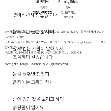
고객지원
Family Sites
이용약관
창비
개인정보처리방침
창비문화재단
갯바위까지 걸었습니다
고객센터
클럽창비
움직이는 돌은 밟지 마
법인명 : ㈜창비ㅣ대표이사 : 염종선ㅣ사업자등록번호 : 105-81-63672ㅣ통신판매업 : 제 2009-
경기파주-1928호
주소 : 경기도 파주시 회동길 184(문발동)ㅣ팩스 : 031-955-3399 ㅣ
cnc@changbi.com
ㅣ개인
정보책임자 : 신문수
앞서 걷는 사람이 말해줘서
대표전화 : 031-955-3333(월~금 10시~17시), 점심시간 11시 30분~13시
조심하며 걸었습니다
copyright © Changbi Publishers, inc. All Rights Reserved.
돌을 들추면 천천히
움직이는 고동과 참게
숨어 있던 것을 보려고 하면
흙탕물이 일어요