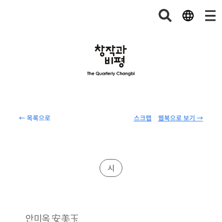
← 목록으로
스크랩
웹북으로 보기 →
시
安美玉
안미옥