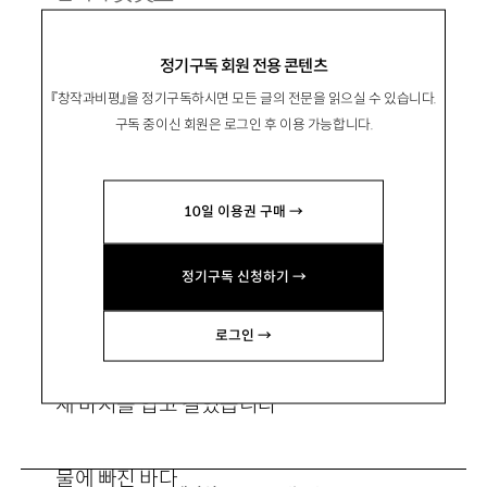
1984년 경기 안성 출생. 2012년 동아일보 신춘
정기구독 회원 전용 콘텐츠
문예로 등단. 시집 『온』 『힌트 없음』 『저는 많이
『창작과비평』을 정기구독하시면 모든 글의 전문을 읽으실 수 있습니다.
보고 있어요』 등이 있음.
구독 중이신 회원은 로그인 후 이용 가능합니다.
cilbas@naver.com
10일 이용권 구매 →
정기구독 신청하기 →
겨울 체험
로그인 →
새 바지를 입고 걸었습니다
물에 빠진 바다