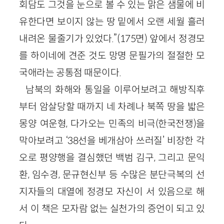
회담도 그것을 눈으로 볼 수 있는 맑은 샘물에 비
유한다면 보이지 않는 땅 밑에서 오랜 세월 흘러
내려온 물줄기가 있었다.”(175면) 앞에서 정경모
를 하이네에 견준 것도 망명 문필가의 절절한 모
국애라는 공통점 때문이다.
남북의 화해와 통일을 이루어보려고 해방직후
부터 암살당할 때까지 네 차례나 북쪽 땅을 밟은
몽양 여운형, 다가오는 민족의 비극(한국전쟁)을
막아보려고 ‘38선을 베개삼아 쓰러질’ 비장한 각
오로 평양행을 결심했던 백범 김구, 그리고 문익
환, 임수경, 문규현신부 등 수많은 분단극복의 선
지자들의 대열에 정경모 자신이 서 있음으로 해
서 이 책은 모자람 없는 실천가의 증언이 되고 있