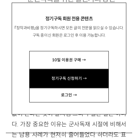
정경모 『이제 미국이 대답할 차례다』, 한겨
정기구독 회원 전용 콘텐츠
레신문사 2001
『창작과비평』을 정기구독하시면 모든 글의 전문을 읽으실 수 있습니다.
구독 중이신 회원은 로그인 후 이용 가능합니다.
임재경
10일 이용권 구매 →
任在慶
언론인
정기구독 신청하기 →
로그인 →
남한에 살면서 분단문제를 올바로 보며 거리낌
없이 쓴다는 것이 말처럼 그리 수월한 일은 아니
다. 가장 중요한 이유는 군사독재 시절에 비해서
는 남용 사례가 현저히 줄어들었다 하더라도 표