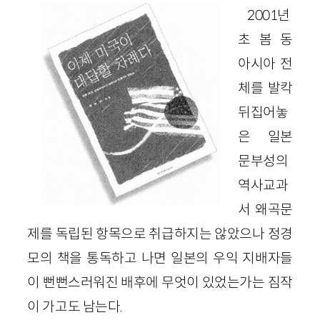
2001년
초 봄 동
아시아 전
체를 발칵
뒤집어놓
은 일본
문부성의
역사교과
서 왜곡문
제를 독립된 항목으로 취급하지는 않았으나 정경
모의 책을 통독하고 나면 일본의 우익 지배자들
이 뻔뻔스러워진 배후에 무엇이 있었는가는 짐작
이 가고도 남는다.