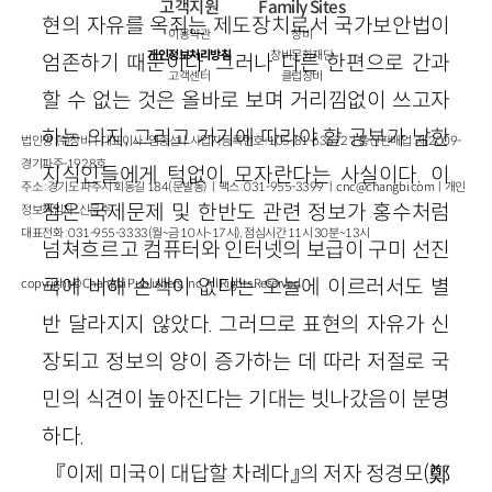
고객지원
Family Sites
현의 자유를 옥죄는 제도장치로서 국가보안법이
이용약관
창비
개인정보처리방침
창비문화재단
엄존하기 때문이다. 그러나 다른 한편으로 간과
고객센터
클럽창비
할 수 없는 것은 올바로 보며 거리낌없이 쓰고자
하는 의지, 그리고 거기에 따라야 할 공부가 남한
법인명 : ㈜창비ㅣ대표이사 : 염종선ㅣ사업자등록번호 : 105-81-63672ㅣ통신판매업 : 제 2009-
경기파주-1928호
지식인들에게 턱없이 모자란다는 사실이다. 이
주소 : 경기도 파주시 회동길 184(문발동)ㅣ팩스 : 031-955-3399 ㅣ
cnc@changbi.com
ㅣ개인
점은 국제문제 및 한반도 관련 정보가 홍수처럼
정보책임자 : 신문수
대표전화 : 031-955-3333(월~금 10시~17시), 점심시간 11시 30분~13시
넘쳐흐르고 컴퓨터와 인터넷의 보급이 구미 선진
국에 비해 손색이 없다는 오늘에 이르러서도 별
copyright © Changbi Publishers, inc. All Rights Reserved.
반 달라지지 않았다. 그러므로 표현의 자유가 신
장되고 정보의 양이 증가하는 데 따라 저절로 국
민의 식견이 높아진다는 기대는 빗나갔음이 분명
하다.
『이제 미국이 대답할 차례다』의 저자 정경모(鄭