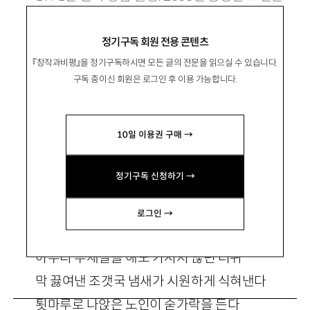
문예로 등단. 시집 『거미』가 있음.
정기구독 회원 전용 콘텐츠
ppp337@hanmail.net
『창작과비평』을 정기구독하시면 모든 글의 전문을 읽으실 수 있습니다.
구독 중이신 회원은 로그인 후 이용 가능합니다.
10일 이용권 구매 →
도원경(桃源境)
정기구독 신청하기 →
로그인 →
뻘에 다녀온 며느리가 밥상을 내온다
아무리 부채질을 해도 가시지 않던 더위
막 끓여낸 조갯국 냄새가 시원하게 식혀낸다
툇마루로 나앉은 노인이 숟가락을 든다