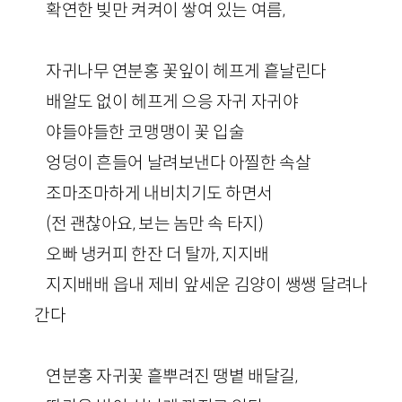
확연한 빚만 켜켜이 쌓여 있는 여름,
자귀나무 연분홍 꽃잎이 헤프게 흩날린다
배알도 없이 헤프게 으응 자귀 자귀야
야들야들한 코맹맹이 꽃 입술
엉덩이 흔들어 날려보낸다 아찔한 속살
조마조마하게 내비치기도 하면서
(전 괜찮아요, 보는 놈만 속 타지)
오빠 냉커피 한잔 더 탈까, 지지배
지지배배 읍내 제비 앞세운 김양이 쌩쌩 달려나
간다
연분홍 자귀꽃 흩뿌려진 땡볕 배달길,