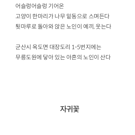
어슬렁어슬렁 기어온
고양이 한마리가 나무 밑동으로 스며든다
툇마루로 돌아와 앉은 노인이 예끼, 웃는다
군산시 옥도면 대장도리 1-5번지에는
무릉도원에 닿아 있는 아흔의 노인이 산다
자귀꽃