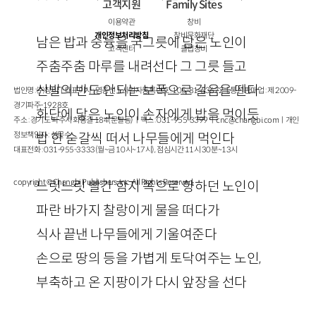
고객지원
Family Sites
이용약관
창비
개인정보처리방침
창비문화재단
남은 밥과 숭늉을 국그릇에 담은 노인이
고객센터
클럽창비
주춤주춤 마루를 내려선다 그 그릇 들고
신발의 반도 안되는 보폭으로 걸음을 뗀다
법인명 : ㈜창비ㅣ대표이사 : 염종선ㅣ사업자등록번호 : 105-81-63672ㅣ통신판매업 : 제 2009-
경기파주-1928호
화단에 닿은 노인이 손자에게 밥을 먹이듯
주소 : 경기도 파주시 회동길 184(문발동)ㅣ팩스 : 031-955-3399 ㅣ
cnc@changbi.com
ㅣ개인
정보책임자 : 신문수
밥 한 숟갈씩 떠서 나무들에게 먹인다
대표전화 : 031-955-3333(월~금 10시~17시), 점심시간 11시 30분~13시
copyright © Changbi Publishers, inc. All Rights Reserved.
느릿느릿 빨간 함지 쪽으로 향하던 노인이
파란 바가지 찰랑이게 물을 떠다가
식사 끝낸 나무들에게 기울여준다
손으로 땅의 등을 가볍게 토닥여주는 노인,
부축하고 온 지팡이가 다시 앞장을 선다