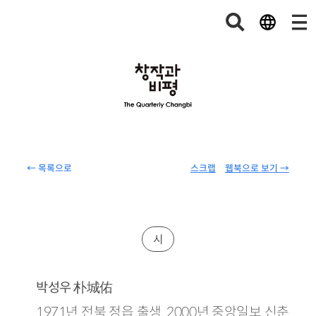
← 목록으로
스크랩
웹북으로 보기 →
시
朴城佑
박성우
1971년 전북 정읍 출생. 2000년 중앙일보 신춘