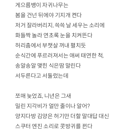
게으름뱅이 자귀나무는
봄을 건넌 뒤에야 기지개 켠다
저거 잘라버리지, 쓱쓱 날 세우는 소리에
화들짝 놀라 연초록 눈을 치켜뜬다
허리춤에서 부챗살 꺼내 펼치듯
순식간에 푸르러져서는 애써 태연한 척,
송알송알 맺힌 식은땀 말린다
서두른다고 서둘렀는데
쪼매 늦었죠, 니년은 그새
밀린 지각비가 얼만 줄이나 알어?
양지다방 김양은 허기만 더할 말대답 대신
스쿠터 엔진 소리로 콧방귀를 뀐다