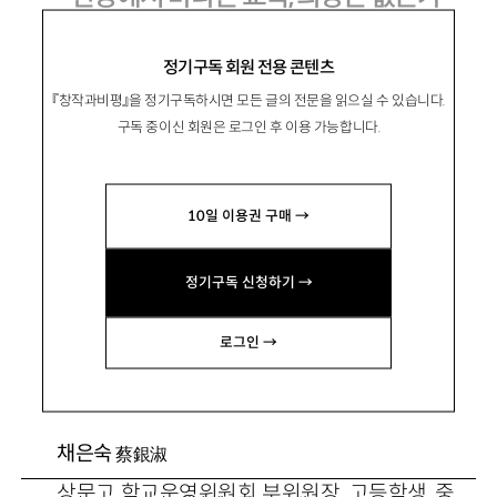
정기구독 회원 전용 콘텐츠
『창작과비평』을 정기구독하시면 모든 글의 전문을 읽으실 수 있습니다.
권태선
權台仙
구독 중이신 회원은 로그인 후 이용 가능합니다.
언론인, 한겨레신문 논설위원. 한겨레신문 편집
국장과 교육혁신위 산하 2008 대학입시개혁위
10일 이용권 구매 →
원회 위원을 역임했다.
정기구독 신청하기 →
이범
교육평론가, 곰TV이사. 학원계의 대표적 스타강
로그인 →
사로 2004년부터 무료 인터넷강의를 시작했다.
채은숙
蔡銀淑
상문고 학교운영위원회 부위원장. 고등학생, 중