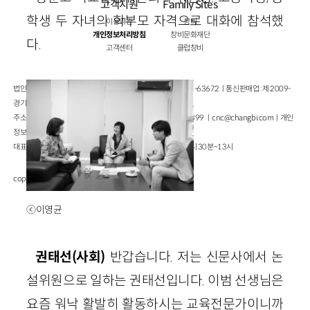
고객지원
Family Sites
학생 두 자녀의 학부모 자격으로 대화에 참석했
이용약관
창비
개인정보처리방침
창비문화재단
다.
고객센터
클럽창비
법인명 : ㈜창비ㅣ대표이사 : 염종선ㅣ사업자등록번호 : 105-81-63672ㅣ통신판매업 : 제 2009-
경기파주-1928호
주소 : 경기도 파주시 회동길 184(문발동)ㅣ팩스 : 031-955-3399 ㅣ
cnc@changbi.com
ㅣ개인
정보책임자 : 신문수
대표전화 : 031-955-3333(월~금 10시~17시), 점심시간 11시 30분~13시
copyright © Changbi Publishers, inc. All Rights Reserved.
ⓒ이영균
권태선(사회)
반갑습니다. 저는 신문사에서 논
설위원으로 일하는 권태선입니다. 이범 선생님은
요즘 워낙 활발히 활동하시는 교육전문가이니까