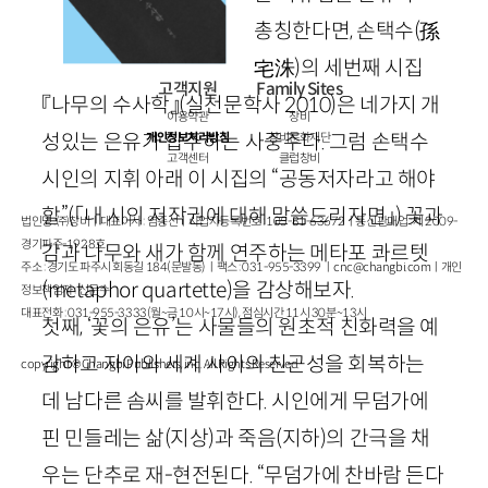
총칭한다면, 손택수
(孫
宅洙)
의 세번째 시집
고객지원
Family Sites
『나무의 수사학』
(실천문학사
2010
)
은 네가지 개
이용약관
창비
성있는 은유가 합주하는 사중주다. 그럼 손택수
개인정보처리방침
창비문화재단
고객센터
클럽창비
시인의 지휘 아래 이 시집의 “공동저자라고 해야
할”
(「내 시의 저작권에 대해 말씀드리자면」)
꽃과
법인명 : ㈜창비ㅣ대표이사 : 염종선ㅣ사업자등록번호 : 105-81-63672ㅣ통신판매업 : 제 2009-
경기파주-1928호
감과 나무와 새가 함께 연주하는 메타포 콰르텟
주소 : 경기도 파주시 회동길 184(문발동)ㅣ팩스 : 031-955-3399 ㅣ
cnc@changbi.com
ㅣ개인
(
metaphor
quartette
)을 감상해보자.
정보책임자 : 신문수
대표전화 : 031-955-3333(월~금 10시~17시), 점심시간 11시 30분~13시
첫째, ‘꽃의 은유’는 사물들의 원초적 친화력을 예
감하고 자아와 세계 사이의 친근성을 회복하는
copyright © Changbi Publishers, inc. All Rights Reserved.
데 남다른 솜씨를 발휘한다. 시인에게 무덤가에
핀 민들레는 삶(지상)과 죽음(지하)의 간극을 채
우는 단추로 재-현전된다. “무덤가에 찬바람 든다