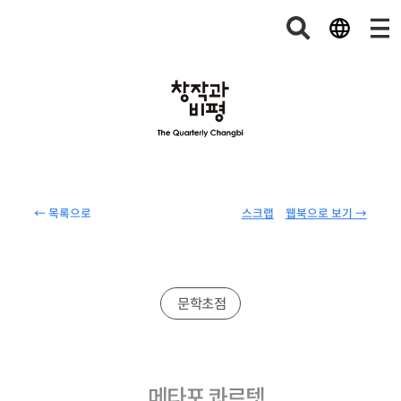
← 목록으로
스크랩
웹북으로 보기 →
문학초점
메타포 콰르텟