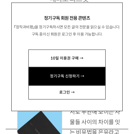
손택수 시집 『나무의 수사학』
정기구독 회원 전용 콘텐츠
『창작과비평』을 정기구독하시면 모든 글의 전문을 읽으실 수 있습니다.
구독 중이신 회원은 로그인 후 이용 가능합니다.
柳信
류신
10일 이용권 구매 →
문학평론가, 중앙대 독문과 교수. 평론집 『다성의
시학』 『수집가의 멜랑콜리』 등이 있음.
정기구독 신청하기 →
pons@cau.ac.kr
로그인 →
서로 무관해 보이는 사
물들 사이의 차이를 잇
는 비유법을 은유라고