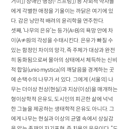
거미」)
장애인 행상
(「스프링」)
등 사회적 약자들
에게 각별한 애정을 기울이는 까닭은 여기에 있
다. 감은 낭만적 배려의 윤리학을 연주한다.
셋째, ‘나무의 은유’는 등가(
A
=
B
)의 욕망 안에 차
이(
A
≠
B
)의 각성을 수태시킨다. 은유가 빠질 수
있는 함정인 차이의 망각, 즉 주체가 대상과 완전
히 동화됨으로써 몰아의 상태에서 체득하는 신비
적 합일(
unio
mystica
)의 깨달음을 경계하는 곳
에 손택수의 나무가 서 있다. 그에게 (서울의) 나
무는 더이상 천상(현실)과 지상(이상)을 매개하는
형이상학적 은유도, 도시인의 피곤한 삶에 넉넉
한 그늘을 제공하는 생태학적 은유도 아니다. 그
에게 나무는 현실과 이상의 균열 속에서 상실감
을 앓는 존재의 자기표현, 즉 치욕의 은유이다. “도