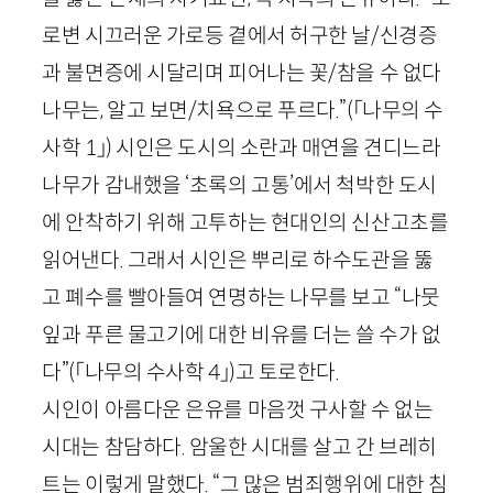
로변 시끄러운 가로등 곁에서 허구한 날/신경증
과 불면증에 시달리며 피어나는 꽃/참을 수 없다
나무는, 알고 보면/치욕으로 푸르다.”
(「나무의 수
사학
1
」)
시인은 도시의 소란과 매연을 견디느라
나무가 감내했을 ‘초록의 고통’에서 척박한 도시
에 안착하기 위해 고투하는 현대인의 신산고초를
읽어낸다. 그래서 시인은 뿌리로 하수도관을 뚫
고 폐수를 빨아들여 연명하는 나무를 보고 “나뭇
잎과 푸른 물고기에 대한 비유를 더는 쓸 수가 없
다”
(「나무의 수사학
4
」)
고 토로한다.
시인이 아름다운 은유를 마음껏 구사할 수 없는
시대는 참담하다. 암울한 시대를 살고 간 브레히
트는 이렇게 말했다. “그 많은 범죄행위에 대한 침