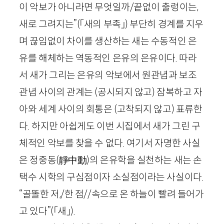
이 악보가 아니라면 무엇일까/끝없이 출렁이는,
새로 그려지는”
(「새의 부족」)
부단히 경계를 지우
며 끊임없이 차이를 생산하는 새는 수동적인 은
유를 해체하는 역동적인 은유의 은유이다. 따라
서 새가 그리는 은유의 악보에서 원관념과 보조
관념 사이의 관계는 (공시되지 않고) 잠복하고 자
아와 세계 사이의 회통은 (고착되지 않고) 표류한
다. 하지만 아쉽게도 이번 시집에서 새가 그린 구
체적인 악보를 찾을 수 없다. 여기서 자명한 사실
은 정중동
(靜中動)
의 은유학을 실천하는 새는 손
택수 시학의 구심점이자 소실점이라는 사실이다.
“골똘한 저,/한 점//속으로 온 하늘이 빨려 들어가
고 있다”
(「새」)
.