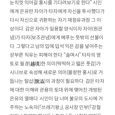
눈치껏 익어갈 홍시를 기다려보기로 한다” 시인
에게 은유란 자아가 타자에게 자신을 투사했다가
다시 자신으로 귀환하는 자기 재점유과정 그 이
상이다. 감은 자아가 일용할 양식이자 자아(원관
념)가 타자(보조관념)에게 베푸는 뜻밖의 선물이
다. 그렇다고 남의 입에 덥석 익은 감을 넣어주는
섣부른 직유는 피해야 한다. “슬며시” 타자의 영
토로 월경
(越境)
한 의미(딱딱하고 떫은 풋감)가
시나브로 숙성해 새로운 의미(몰랑한 홍시)로 거
듭나는 탈삽
(脫澁)
의 과정이 필요하다. 감은 타자
에 대한 이해와 관용의 토대 위에 맺어진 개방된
은유의 열매다. 시인이 담 너머 불모의 도시에 거
주하는 노숙자
(「쓰레기왕」)
, 공사장 인부
(「강철