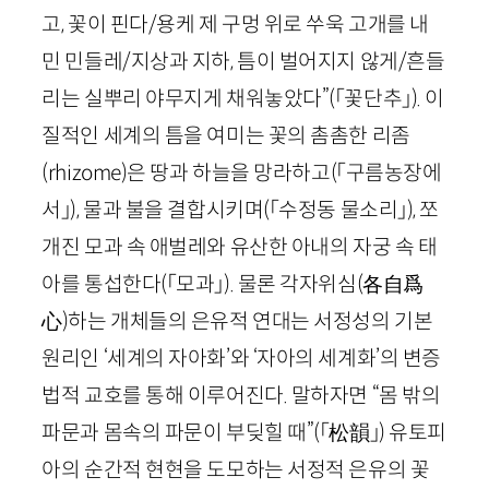
고, 꽃이 핀다/용케 제 구멍 위로 쑤욱 고개를 내
민 민들레/지상과 지하, 틈이 벌어지지 않게/흔들
리는 실뿌리 야무지게 채워놓았다”
(「꽃단추」)
. 이
질적인 세계의 틈을 여미는 꽃의 촘촘한 리좀
(
rhizome
)은 땅과 하늘을 망라하고
(「구름농장에
서」)
, 물과 불을 결합시키며
(「수정동 물소리」)
, 쪼
개진 모과 속 애벌레와 유산한 아내의 자궁 속 태
아를 통섭한다
(「모과」)
. 물론 각자위심
(各自爲
心)
하는 개체들의 은유적 연대는 서정성의 기본
원리인 ‘세계의 자아화’와 ‘자아의 세계화’의 변증
법적 교호를 통해 이루어진다. 말하자면 “몸 밖의
파문과 몸속의 파문이 부딪힐 때”
(「松韻」)
유토피
아의 순간적 현현을 도모하는 서정적 은유의 꽃