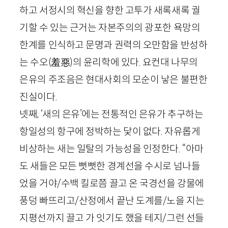
하고 서정시의 혁신을 향한 고투가 새록새록 궐
기할 수 있는 근거는 자본주의의 광포한 욕망의
한계를 인식하고 문명과 권력의 오만함을 반성하
는 수오
(羞惡)
의 윤리학에 있다. 요컨대 나무의
은유의 주조음은 현대사회의 모순이 낳은 불편한
진실이다.
넷째, ‘새의 은유’에는 전통적인 은유가 추구하는
항일성의 항구에 정박하는 닻이 없다. 자유롭게
비상하는 새는 일탈의 가능성을 인정한다. “아마
도 새들은 모든 뻣뻣한 경계선을 수시로 넘나들
었을 거야/수백 킬로쯤 끌고 온 국경선을 강물에
풍덩 빠뜨리고/산정에서 끝난 도계를/노을 지는
지평선까지 끌고 가 잇기도 했을 테지/그런 선들