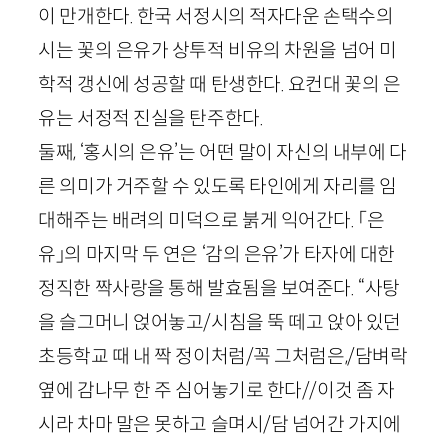
이 만개한다. 한국 서정시의 적자다운 손택수의
시는 꽃의 은유가 상투적 비유의 차원을 넘어 미
학적 갱신에 성공할 때 탄생한다. 요컨대 꽃의 은
유는 서정적 진실을 탄주한다.
둘째, ‘홍시의 은유’는 어떤 말이 자신의 내부에 다
른 의미가 거주할 수 있도록 타인에게 자리를 임
대해주는 배려의 미덕으로 붉게 익어간다. 「은
유」의 마지막 두 연은 ‘감의 은유’가 타자에 대한
정직한 짝사랑을 통해 발효됨을 보여준다. “사탕
을 슬그머니 얹어놓고/시침을 뚝 떼고 앉아 있던
초등학교 때 내 짝 정이처럼/꼭 그처럼은,/담벼락
옆에 감나무 한 주 심어놓기로 한다//이것 좀 자
시라 차마 말은 못하고 슬며시/담 넘어간 가지에