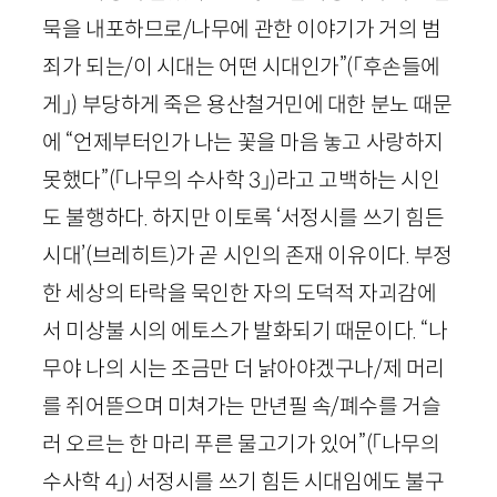
묵을 내포하므로/나무에 관한 이야기가 거의 범
죄가 되는/이 시대는 어떤 시대인가”
(「후손들에
게」)
부당하게 죽은 용산철거민에 대한 분노 때문
에 “언제부터인가 나는 꽃을 마음 놓고 사랑하지
못했다”
(
「
나무의 수사학
3
」
)
라고 고백하는 시인
도 불행하다. 하지만 이토록 ‘서정시를 쓰기 힘든
시대’
(브레히트)
가 곧 시인의 존재 이유이다. 부정
한 세상의 타락을 묵인한 자의 도덕적 자괴감에
서 미상불 시의 에토스가 발화되기 때문이다. “나
무야 나의 시는 조금만 더 낡아야겠구나/제 머리
를 쥐어뜯으며 미쳐가는 만년필 속/폐수를 거슬
러 오르는 한 마리 푸른 물고기가 있어”
(「나무의
수사학
4
」)
서정시를 쓰기 힘든 시대임에도 불구