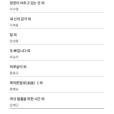
창문이 비추고 있는 것 외
이수명
새 신의 감각 외
이희중
달 외
임성용
또 빠집니다 외
최승자
하루살이 외
황동규
목마른말로(末路)·1 외
황병승
여섯 웜홀을 위한 시간 외
김재근