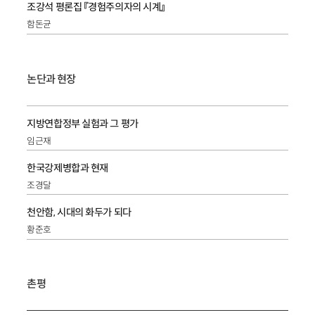
조강석 평론집 『경험주의자의 시계』
함돈균
논단과 현장
지방연합정부 실험과 그 평가
임근재
한국강제병합과 현재
조경달
천안함, 시대의 화두가 되다
황준호
촌평