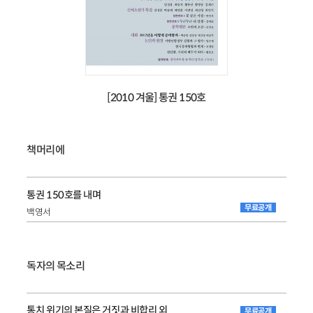
[2010 겨울] 통권 150호
책머리에
통권 150호를 내며
무료공개
백영서
독자의 목소리
통치 위기의 본질은 거짓과 비합리 외
무료공개