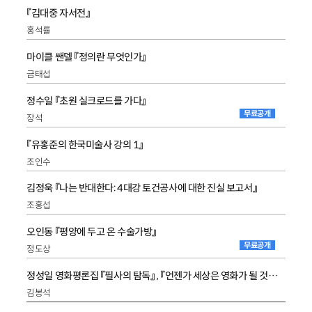
『김대중 자서전』
홍석률
마이클 쌘델 『정의란 무엇인가』
금태섭
정수일 『초원 실크로드를 가다』
무료공개
장석
『유홍준의 한국미술사 강의 1』
조인수
김정욱 『나는 반대한다: 4대강 토건공사에 대한 진실 보고서』
조홍섭
오인동 『평양에 두고 온 수술가방』
무료공개
정도상
정성일 영화평론집 『필사의 탐독』 , 『언젠가 세상은 영화가 될 것이다』
김봉석