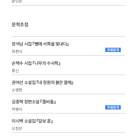
윤인로
문학초점
장석남 시집 『뺨에 서쪽을 빛내다』
무료공개
최현식
손택수 시집 『나무의 수사학』
류신
권여선 소설집 『내 정원의 붉은 열매』
소영현
김중혁 장편소설 『좀비들』
무료공개
허병식
이시백 소설집 『갈보 콩』
오창은