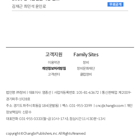
무료공개
김재근 최민석 윤인로
고객지원
Family Sites
이용약관
창비
개인정보처리방침
창비문화재단
고객센터
클럽창비
법인명 : ㈜창비ㅣ대표이사 : 염종선ㅣ사업자등록번호 : 105-81-63672ㅣ통신판매업 : 제 2009-
경기파주-1928호
주소 : 경기도 파주시 회동길 184(문발동)ㅣ팩스 : 031-955-3399 ㅣ
cnc@changbi.com
ㅣ개인
정보책임자 : 신문수
대표전화 : 031-955-3333(월~금 10시~17시), 점심시간 11시 30분~13시
copyright © Changbi Publishers, inc. All Rights Reserved.