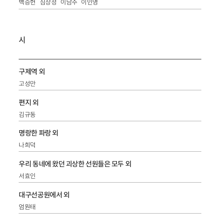
백승헌
심상정
이남주
이인영
시
구제역 외
고성만
편지 외
김규동
명랑한 파랑 외
나희덕
우리 동네에 왔던 괴상한 선원들은 모두 외
서효인
대구선공원에서 외
엄원태