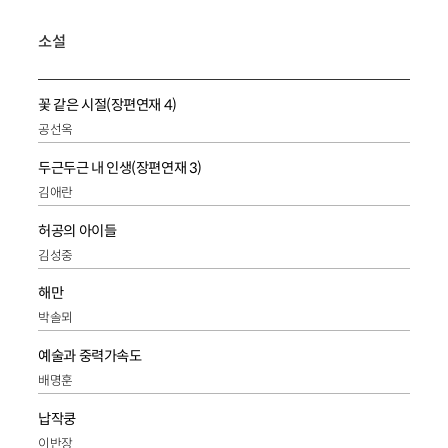
소설
꽃 같은 시절(장편연재 4)
공선옥
두근두근 내 인생(장편연재 3)
김애란
허공의 아이들
김성중
해만
박솔뫼
예술과 중력가속도
배명훈
납작쿵
이반장