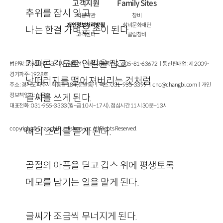
고객지원
Family Sites
추위를 잠시 잊고
이용약관
창비
개인정보처리방침
창비문화재단
나는 한결 가벼운 손이 된다.
고객센터
클럽창비
가파른 각도로 연필을 잡고
법인명 : ㈜창비ㅣ대표이사 : 염종선ㅣ사업자등록번호 : 105-81-63672ㅣ통신판매업 : 제 2009-
경기파주-1928호
낭떠러지를 떨어져버리는 것처럼
주소 : 경기도 파주시 회동길 184(문발동)ㅣ팩스 : 031-955-3399 ㅣ
cnc@changbi.com
ㅣ개인
정보책임자 : 신문수
글씨를 쓰게 된다.
대표전화 : 031-955-3333(월~금 10시~17시), 점심시간 11시 30분~13시
copyright © Changbi Publishers, inc. All Rights Reserved.
뼈의 소리를 듣게 된다.
골절의 아픔을 딛고 깁스 위에 평생토록
메모를 남기는 일을 맡게 된다.
글씨가 조금씩 무너지게 된다.