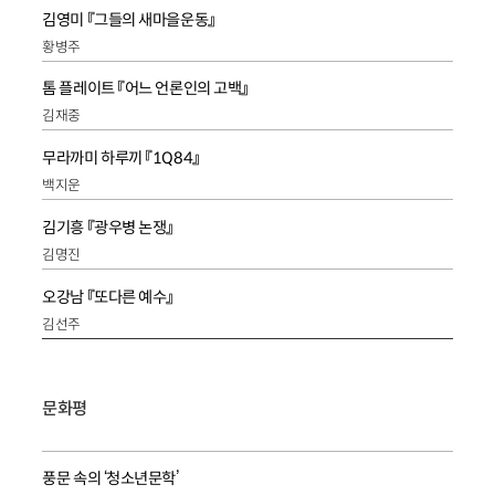
김영미 『그들의 새마을운동』
황병주
톰 플레이트 『어느 언론인의 고백』
김재중
무라까미 하루끼 『1Q84』
백지운
김기흥 『광우병 논쟁』
김명진
오강남 『또다른 예수』
김선주
문화평
풍문 속의 ‘청소년문학’