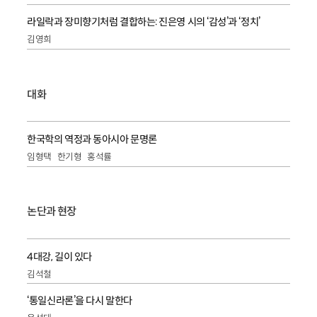
라일락과 장미향기처럼 결합하는: 진은영 시의 ‘감성’과 ‘정치’
김영희
대화
한국학의 역정과 동아시아 문명론
임형택
한기형
홍석률
논단과 현장
4대강, 길이 있다
김석철
‘통일신라론’을 다시 말한다