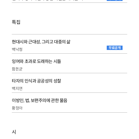
특집
현대시와 근대성, 그리고 대중의 삶
무료공개
백낙청
잉여와 초과로 도래하는 시들
함돈균
타자의 인식과 공공성의 성찰
백지연
이방인, 법, 보편주의에 관한 물음
황정아
시