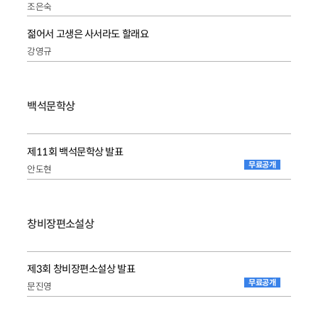
조은숙
젊어서 고생은 사서라도 할래요
강영규
백석문학상
제11회 백석문학상 발표
무료공개
안도현
창비장편소설상
제3회 창비장편소설상 발표
무료공개
문진영