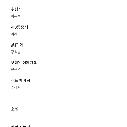
수렴 외
이우성
제3통증 외
이혜미
某日 외
장석남
오래된 이야기 외
진은영
레드 아이 외
주하림
소설