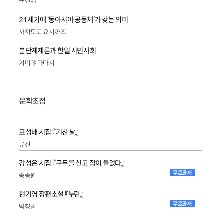
윤선태
21세기에 ‘동아시아 공동체’가 갖는 의미
사까모또 요시까즈
분단체제론과 한일 시민사회
기미야 다다시
문학초점
표성배 시집 『기찬 날』
류신
강성은 시집 『구두를 신고 잠이 들었다』
무료공개
송종원
현기영 장편소설 『누란』
무료공개
박창범