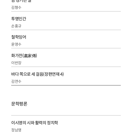
맘 켕기는 날
김형수
투명인간
손홍규
철학잉어
윤영수
화가전(畵家傳)
이반장
바다 쪽으로 세 걸음(장편연재 4)
김연수
문학평론
이시영의 시와 활력의 정치학
정남영