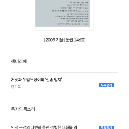
[2009 겨울] 통권 146호
책머리에
거짓과 위법투성이의 ‘신종 법치’
무료공개
한기욱
독자의 목소리
인적 구성의 다변화 통한 격렬한 대화를 외
무료공개