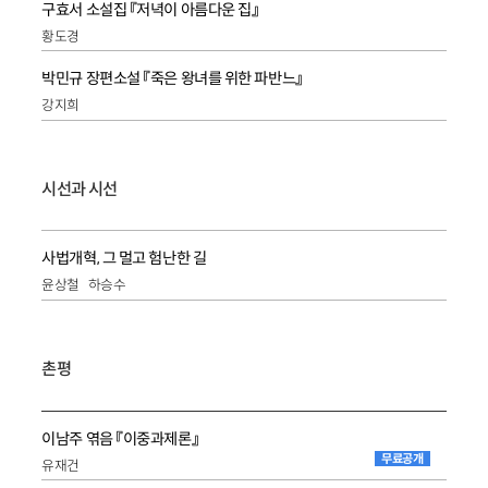
구효서 소설집 『저녁이 아름다운 집』
황도경
박민규 장편소설 『죽은 왕녀를 위한 파반느』
강지희
시선과 시선
사법개혁, 그 멀고 험난한 길
윤상철
하승수
촌평
이남주 엮음 『이중과제론』
무료공개
유재건