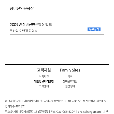
창비신인문학상
2009년 창비신인문학상 발표
무료공개
주하림 이반장 김영희
고객지원
Family Sites
이용약관
창비
개인정보처리방침
창비문화재단
고객센터
클럽창비
법인명 : ㈜창비ㅣ대표이사 : 염종선ㅣ사업자등록번호 : 105-81-63672ㅣ통신판매업 : 제 2009-
경기파주-1928호
주소 : 경기도 파주시 회동길 184(문발동)ㅣ팩스 : 031-955-3399 ㅣ
cnc@changbi.com
ㅣ개인