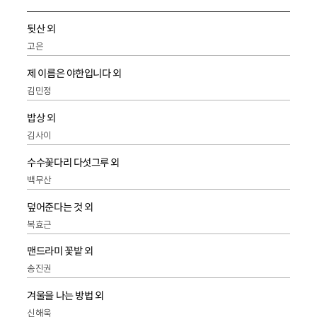
뒷산 외
고은
제 이름은 야한입니다 외
김민정
밥상 외
김사이
수수꽃다리 다섯그루 외
백무산
덮어준다는 것 외
복효근
맨드라미 꽃밭 외
송진권
겨울을 나는 방법 외
신해욱