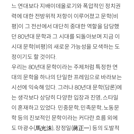
느 연대보다 지배이데올로기와 폭압적인 정치권
력에 대한 전방위적 저항이 이루어졌고 문학(비
평)이 그 전선에서 대단히 중대한 역할을 담당했
던
80
년대 문학과 그 시대를 되돌아보며 지금 이
시대 문학(비평)의 새로운 가능성을 모색하는 도
정이기도 할 것이다.
우리는
80
년대 문학이라는 주제처럼 특정한 연
대의 문학을 하나의 단일한 프레임으로 바라보는
시선에 익숙해 있다. 그러나
80
년대 문학(담론)에
는 생각보다 상당히 다양한 입장과 진영, 스타일
이 혼재하고 있었다. 민중문학, 민족문학, 노동문
학 등의 진보적인 문학이라는 커다란 흐름 외에
도 마광수
(
馬光洙
)
, 장정일
(
蔣正一
)
등의 도발적