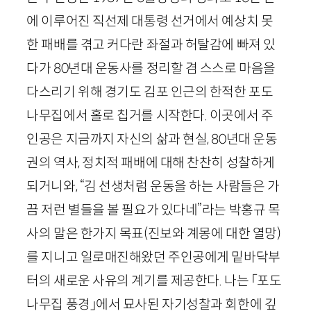
에 이루어진 직선제 대통령 선거에서 예상치 못
한 패배를 겪고 커다란 좌절과 허탈감에 빠져 있
다가
80
년대 운동사를 정리할 겸 스스로 마음을
다스리기 위해 경기도 김포 인근의 한적한 포도
나무집에서 홀로 칩거를 시작한다. 이곳에서 주
인공은 지금까지 자신의 삶과 현실,
80
년대 운동
권의 역사, 정치적 패배에 대해 찬찬히 성찰하게
되거니와, “김 선생처럼 운동을 하는 사람들은 가
끔 저런 별들을 볼 필요가 있다네”라는 박홍규 목
사의 말은 한가지 목표(진보와 계몽에 대한 열망)
를 지니고 일로매진해왔던 주인공에게 밑바닥부
터의 새로운 사유의 계기를 제공한다. 나는 「포도
나무집 풍경」에서 묘사된 자기성찰과 회한에 깊