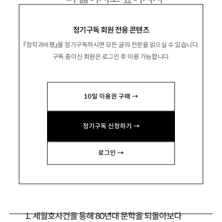
80년대 문학의 어떤 풍요와 결여에 대하여
정기구독 회원 전용 콘텐츠
『창작과비평』을 정기구독하시면 모든 글의 전문을 읽으실 수 있습니다.
구독 중이신 회원은 로그인 후 이용 가능합니다.
權晟右
권성우
10일 이용권 구매 →
문학평론가, 숙명여대 한국어문학부 교수. 현재
토오꾜오경제대학 객원연구원으로 재일 디아스
정기구독 신청하기 →
포라 논객 서경식의 에세이를 연구 중. 저서 『비평
의 매혹』 『낭만적 망명』 등이 있음.
로그인 →
nomad33@sookmyung.ac.kr
1. 세월호사건을 통해 80년대 문학을 되돌아보다