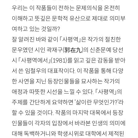
우리는 이 작품들이 전하는 문제의식을 온전히
이해하고 뜻깊은 문학적 유산으로 제대로 의미부
여하고 있는 것일까?
잘 알려진 바와 같이 「사평역」은 작가의 절친한
문우였던 시인 곽재구
(
郭在九
)
의 신춘문예 당선
시 「사평역에서」
(
1981
)
를 읽고 깊은 감동을 받아
서 쓴 임철우의 대표작이다. 이 작품을 통해 다양
한 사연을 지닌 등장인물들을 묘사하는 작가의
애정과 따뜻한 시선을 느낄 수 있다. 「사평역」의
주제를 간단하게 요약하면 ‘삶이란 무엇인가?’라
할 수 있을 것이다. 작품의 마지막 대목에서 등장
인물들이 각자의 입장에서 바라본 인생의 의미에
대해 독백하거니와 학생시위로 대학에서 제적된