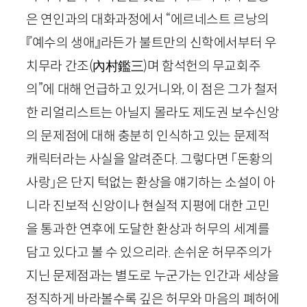
은 연인과의 대화과정에서 “에르네스트 르낭의
『예수의 생애』라든가 불트만의 신학에서부터 우
치무라 간조
(
內村鑑三
)
며 함석헌의 무교회주
의”에 대해 언급하고 있거니와, 이 점은 그가 철저
한 리얼리스트는 아닐지 몰라도 제도권 보수신앙
의 문제점에 대해 충분히 인식하고 있는 문제적
캐릭터라는 사실을 알려준다. 그렇다면 「돈황의
사랑」은 단지 턱없는 환상을 얘기하는 소설이 아
니라 진보적 신앙이나 현실적 지평에 대한 고민
을 통과한 연후에 도달한 환상과 허무의 세계를
담고 있다고 볼 수 있으리라. 손쉬운 허무주의가
지닌 문제점과는 별도로 누군가는 인간과 세상을
정직하게 바라볼수록 깊은 허무와 마음의 폐허에