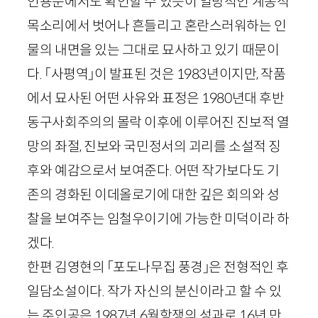
인용문에서도 확인할 수 있듯이 일방적인 계몽적
목소리에서 벗어나 흔들리고 혼란스러워하는 인
물의 내면을 있는 그대로 묘사하고 있기 때문이
다. 「사평역」이 발표된 것은
1983
년이지만, 작품
에서 묘사된 어떤 사유와 표정은
1980
년대 후반
동구사회주의의 몰락 이후에 이루어진 진보적 열
망의 좌절, 진보와 국민정서의 괴리를 소설적 징
후와 예감으로서 보여준다. 어떤 작가보다도 기
존의 경화된 이데올로기에 대한 깊은 회의와 성
찰을 보여주는 임철우이기에 가능한 미덕이라 하
겠다.
한편 김영현의 「포도나무집 풍경」은 전형적인 후
일담소설이다. 작가 자신의 분신이라고 할 수 있
는 주인공은
1987
년
6
월항쟁의 성과로
16
년 만