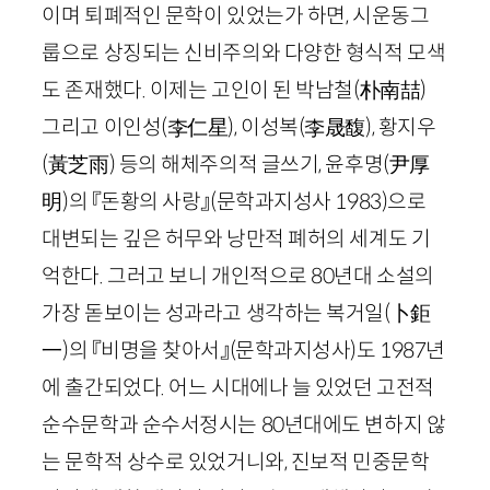
이며 퇴폐적인 문학이 있었는가 하면, 시운동그
룹으로 상징되는 신비주의와 다양한 형식적 모색
도 존재했다. 이제는 고인이 된 박남철
(
朴南喆
)
그리고 이인성
(李
仁星
)
, 이성복
(李
晟馥
)
, 황지우
(
黃芝雨
)
등의 해체주의적 글쓰기, 윤후명
(
尹厚
明
)
의 『돈황의 사랑』
(문학과지성사
1983
)
으로
대변되는 깊은 허무와 낭만적 폐허의 세계도 기
억한다. 그러고 보니 개인적으로
80
년대 소설의
가장 돋보이는 성과라고 생각하는 복거일
(
卜鉅
一
)
의 『비명을 찾아서』
(문학과지성사)
도
1987
년
에 출간되었다. 어느 시대에나 늘 있었던 고전적
순수문학과 순수서정시는
80
년대에도 변하지 않
는 문학적 상수로 있었거니와, 진보적 민중문학