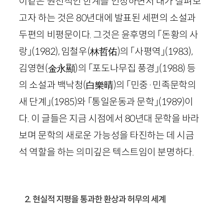
이같은 원천적인 한계를 인정하면서 내가 살펴보
고자 하는 것은
80
년대에 발표된 세편의 소설과
두편의 비평문이다. 그것은 윤후명의 「돈황의 사
랑」
(
1982
)
, 임철우
(林
哲佑
)의 「사평역」
(
1983
)
,
김영현
(金
永顯
)
의 「포도나무집 풍경」
(
1988
)
등
의 소설과 백낙청
(
白
樂
晴
)
의 「민중
·
민족문학의
새 단계」
(
1985
)
와 「통일운동과 문학」
(
1989
)
이
다. 이 글들은 지금 시점에서
80
년대 문학을 바라
보며 문학의 새로운 가능성을 타진하는 데 시금
석 역할을 하는 의미깊은 텍스트임이 분명하다.
2. 현실적 지평을 통과한 환상과 허무의 세계