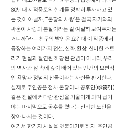
협한 태도야말로 작가 윤후명의 입장에서 바라본
80
년대 지적풍토의 한계를 정확히 투사하고 있
는 것이 아닐까. “‘돈황의 사랑’은 결국 자기와의
싸움이 사랑의 본질이라는 걸 여실히 보여주자는
거니까”라는 친구의 발언은 요컨대 이 작품에서
등장하는 여러가지 전설, 신화, 환상, 신비한 스토
리가 현실과 절연된 허황된 관념이 아니라, 우리
의 역사와 삶 속에 깊이 배어 있는 인간의 보편적
인 욕망과 정념의 산물이라는 사실을 환기한다.
실제로 주인공은 점차 돈황이나 공후인
(
箜篌引
)
같은 전설에 커다란 관심을 기울이게 되며 급기
야는 마지막으로 공후를 켰다는 신비한 노인을
찾아 나서는 것이다.
여기서 한가지 사실을 덧붙이기로 하자. 주인공