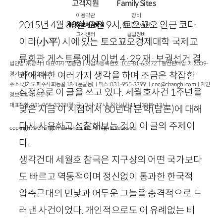
고객지원
Family Sites
이용약관
창비
2015
년
4
월
30
일 오전
9
시, 토오꾜오 인근 코다
개인정보처리방침
창비문화재단
고객센터
클럽창비
이라
(
小平
)
시에 있는 토오꾜오경제대학 국제교
류회관 게스트룸에서 이번
4
·
29
재
·
보궐선거 결
법인명 : ㈜창비ㅣ대표이사 : 염종선ㅣ사업자등록번호 : 105-81-63672ㅣ통신판매업 : 제 2009-
과에 대한 여러가지 생각을 하며 조금은 착잡한
경기파주-1928호
주소 : 경기도 파주시 회동길 184(문발동)ㅣ팩스 : 031-955-3399 ㅣ
cnc@changbi.com
ㅣ개인
심정으로 이 글을 쓰고 있다. 세월호사건
1
주년을
정보책임자 : 신문수
대표전화 : 031-955-3333(월~금 10시~17시), 점심시간 11시 30분~13시
맞은 지금 이 시점에서
80
년대 문학(담론)에 대해
다시 사유하고 성찰해보는 것이 이 글의 주제이
copyright © Changbi Publishers, inc. All Rights Reserved.
다.
생각건대 세월호 참극은 지구상의 어떤 국가보다
도 빠르고 역동적이며 정신없이 통과한 한국적
압축근대의 민낯과 어두운 그늘을 충격적으로 드
러낸 사건이었다. 개인적으로도 이 유례없는 비