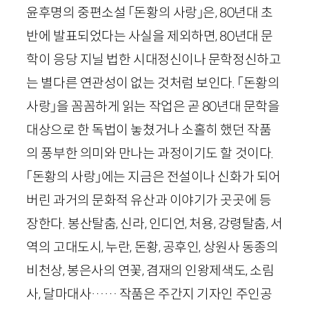
윤후명의 중편소설 「돈황의 사랑」은,
80
년대 초
반에 발표되었다는 사실을 제외하면,
80
년대 문
학이 응당 지닐 법한 시대정신이나 문학정신하고
는 별다른 연관성이 없는 것처럼 보인다. 「돈황의
사랑」을 꼼꼼하게 읽는 작업은 곧
80
년대 문학을
대상으로 한 독법이 놓쳤거나 소홀히 했던 작품
의 풍부한 의미와 만나는 과정이기도 할 것이다.
「돈황의 사랑」에는 지금은 전설이나 신화가 되어
버린 과거의 문화적 유산과 이야기가 곳곳에 등
장한다. 봉산탈춤, 신라, 인디언, 처용, 강령탈춤, 서
역의 고대도시, 누란, 돈황, 공후인, 상원사 동종의
비천상, 봉은사의 연꽃, 겸재의 인왕제색도, 소림
사, 달마대사…… 작품은 주간지 기자인 주인공