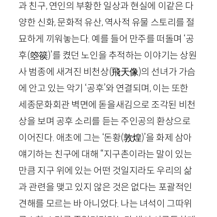
과 친구, 연인의 부황한 일상과 현실에 이같은 다
양한 신화, 문화적 유산, 역사적 유물 스토리를 절
묘하게 끼워놓는다. 예를 들어 만주를 떠돌며 ‘공
후
(
箜篌
)
’를 켰던 노인을 추적하는 이야기는 상원
사 범종에 새겨진 비천상
(
飛天像
)
의 선녀가 가슴
에 안고 있는 악기 ‘공후’와 연결되며, 이는 또한
세종문화회관 벽면에 돋을새김으로 조각된 비천
상을 보며 공후 소리를 듣는 주인공의 환상으로
이어진다. 애초에 그는 ‘돈황
(
敦煌
)
’을 화제 삼아
얘기하는 친구에 대해 “지구촌이라는 말이 있는
만큼 지구 위에 있는 어떤 것일지라도 우리의 삶
과 관련을 맺고 있지 않은 것은 없다는 포괄적인
견해를 모르는 바 아니었다. 나는 녀석이 그따위