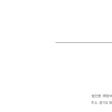
법인명 : ㈜창비
주소 : 경기도 파