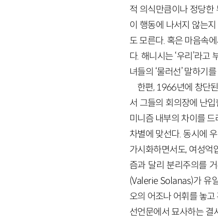
적 의식만큼이나 정당한 
이 행동에 나서지 않는지
도 모른다. 혹은 마음속
다. 해니시는 ‘우리’라고
녀들의 ‘물러선’ 말하기
한편,
1966
년에 창단된
서 그들의 회의장에 난입
미니즘 내부의 차이를 드
차별에 맞선다. 동시에 
가시화하면서도, 여성억압
즘과 달리 분리주의를 
(
Valerie
Solanas
)가 유
오의 어조나 어휘를 놓고
선언문에서 묘사하는 결사