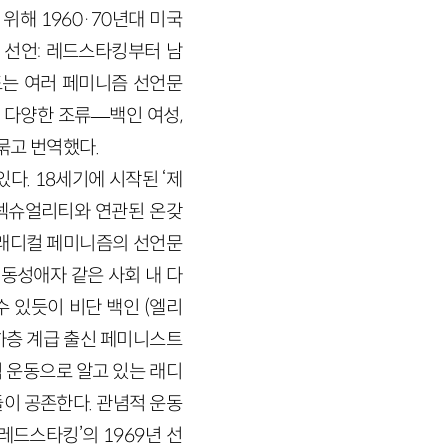
기 위해
1960
·
70
년대 미국
 선언: 레드스타킹부터 남
도는 여러 페미니즘 선언문
 다양한 조류
—
백인 여성,
묶고 번역했다.
있다.
18
세기에 시작된 ‘제
, 섹슈얼리티와 연관된 온갖
 래디컬 페미니즘의 선언문
 동성애자 같은 사회 내 다
수 있듯이 비단 백인 (엘리
하층 계급 출신 페미니스트
 운동으로 알고 있는 래디
이 공존한다. 관념적 운동
‘레드스타킹’의
1969
년 선