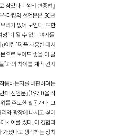
로 삼았다. 『성의 변증법』
레드스타킹의 선언문은
50
년
무리가 없어 보인다. 또한
여성”이 될 수 없는 여자들,
ch
)이란 ‘욕’을 사용한 데서
언문으로 보아도 좋을 이 글
들”과의 차이를 계속 견지
 작동하는지를 비판하려는
 반대 선언문」
(
1971
)
을 작
위를 주도한 활동가다. 그
거리와 광장에 나서고 싶어
 에세이를 썼다. 이 경험과
리가 가졌다고 생각하는 정치