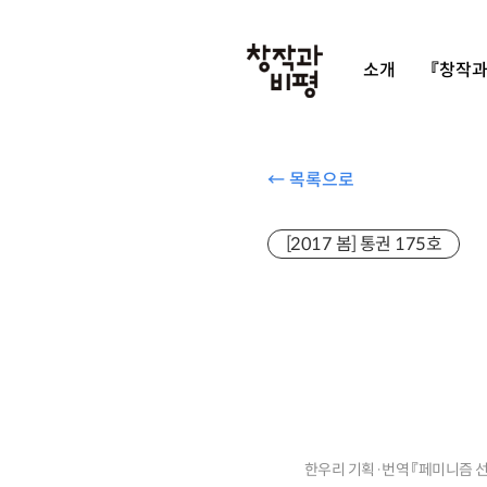
소개
『창작과
← 목록으로
[2017 봄] 통권 175호
한우리 기획
·
번역 『페미니즘 선