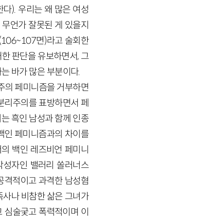
). 우리는 왜 많은 여성
 무언가 잘못된 게 있을지
(
106
~
107
면)
라고 술회한
대한 판단을 유보하면서, 그
는 바가 많은 부분이다.
주의 페미니즘을 거부하면
 분리주의를 표방하면서 페
리는 흑인 남성과 함께 인종
 백인 페미니즘과의 차이를
의 백인 레즈비언 페미니
작성자인 밸러리 쏠러너스
 공격적이고 과격한 남성혐
족사나 비참한 삶은 그녀가
고 심술궂고 폭력적이며 이