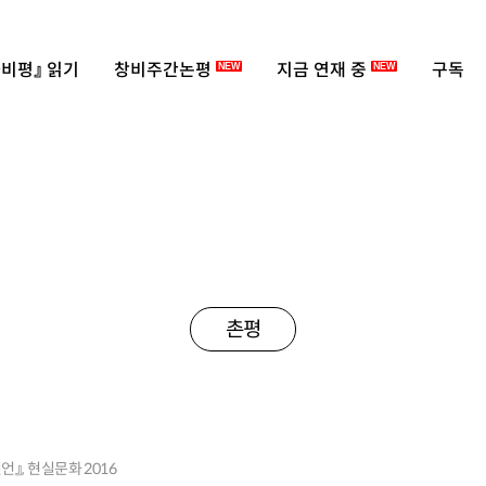
비평』 읽기
창비주간논평
지금 연재 중
구독
NEW
NEW
촌평
언』, 현실문화 2016