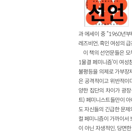
과 에세이 중 “
1960
년부
레즈비언, 흑인 여성의 
이 책의 선언문들은 모두
1
물결 페미니즘’이 여성
불평등을 의제로 가부장제
은 공격적이고 위반적이
양한 집단의 차이가 광장
트) 페미니스트들만이 아
도 자신들의 긴급한 문제
컬 페미니즘이 가까이서 
이 아닌 자생적인, 당면한