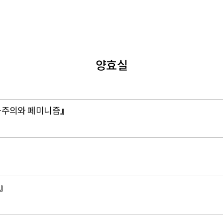
양효실
화주의와 페미니즘』
』