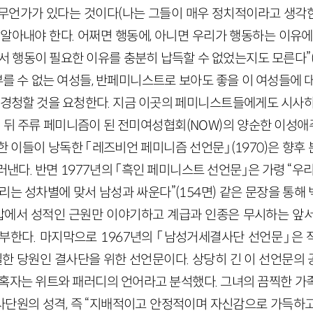
무언가가 있다는 것이다(나는 그들이 매우 정치적이라고 생각한다
 알아내야 한다. 어쩌면 행동에, 아니면 우리가 행동하는 이유에
에서 행동이 필요한 이유를 충분히 납득할 수 없었는지도 모른다”
 부를 수 없는 여성들, 반페미니스트로 보아도 좋을 이 여성들에 
를 경청할 것을 요청한다. 지금 이곳의 페미니스트들에게도 시사하
 뒤 주류 페미니즘이 된 전미여성협회
(
NOW
)
의 양순한 이성애
한 이들이 낭독한 「레즈비언 페미니즘 선언문」
(
1970
)
은 향후
러낸다. 반면
1977
년의 「흑인 페미니스트 선언문」은 가령 “우
우리는 성차별에 맞서 남성과 싸운다”
(
154
면)
같은 문장을 통해
에서 성적인 근원만 이야기하고 계급과 인종은 무시하는 앞서
거부한다. 마지막으로
1967
년의 「남성거세결사단 선언문」은 
일한 당원인 결사단을 위한 선언문이다. 상당히 긴 이 선언문의
 혹자는 위트와 패러디의 언어라고 분석했다. 그녀의 끔찍한 가
단원의 성격, 즉 “지배적이고 안정적이며 자신감으로 가득하