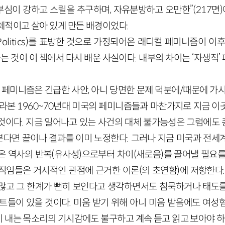
심이 강하고 스릴을 추구하며, 자유분방하고 오만한”
(
217
면)
체적이고 살아 있게 만든 배경이었다.
olitics
)를 표방한 것으로 가정되어온 래디컬 페미니즘이 이
는 것이 이 책에서 다시 배운 사실이다. 내부의 차이는 ‘자생적
 페미니즘은 긴급한 사안, 아니 당면한 문제 덕분에
/
때문에 가시
바라본
196
0
~
70
년대 미국의 페미니즘들과 마찬가지로 지금 이
것이다. 지금 일어나고 있는 사건의 대체 불가능성은 그럼에도
다면 끝이나 결과를 이미 노정한다. 그러나 지금 미국과 전세
은 역사의 반복(유사성)으로부터 차이(새로움)를 끌어낼 필요를
직임들은 거시적인 관점에 근거한 이론(의 초연함)에 저항한다.
많고 그 한계가 뻔히 보인다고 생각하면서도 침묵하거나 태도
스트들이 있을 것이다. 미움 받기 위해 아니 미움 받음에도 여성
 내는 목소리의 기시감에도 불구하고 계속 듣고 읽고 보아야 하