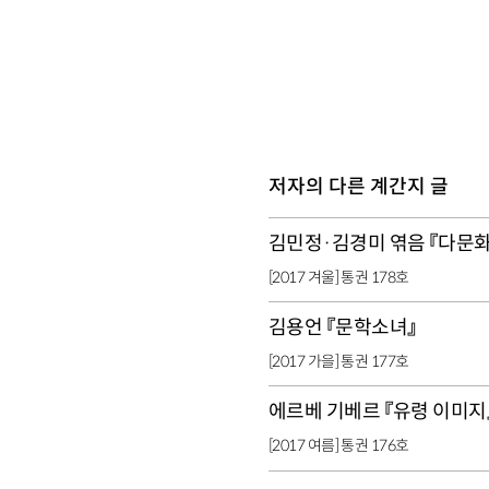
저자의 다른 계간지 글
김민정·김경미 엮음 『다문
[2017 겨울] 통권 178호
김용언 『문학소녀』
[2017 가을] 통권 177호
에르베 기베르 『유령 이미지
[2017 여름] 통권 176호