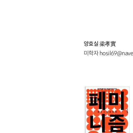
양효실
梁孝實
미학자 hosil69@nave