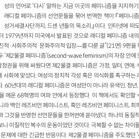
성의 언어로 ‘다시’ 말하는 지금 이곳의 페미니즘을 지지하
래디컬 페미니즘의 선언문들을 묶어 번역한 책이 『페미니즘
성거세결사단까지, 드센 년들의 목소리』이다. 인터넷에 떠
터
1979
년까지 미국에서 발표된 것으로 래디컬 페미니즘 내의
급진적
·
사회주의적
·
문화주의적 입장
—
를 다룬 글”
(
21
면)
9
편을 
 ‘제
2
물결 페미니즘’(
second
-
wave
feminism
)의 자장 안에 
참정권을 위해 싸웠다면 제
2
물결 페미니즘은 가정, 일터, 연애
 사회에 맞섰다. 여성의 정치적 각성 혹은 의식화를 촉구하는
다.
60
년대의 래디컬 페미니즘은 여성만이 아니라 유색인, 청년,
을 메운
68
혁명의 여파 안에서 등장했다. 이 책에서도 확인할 
니라 백인 레즈비언 페미니스트, 흑인 레즈비언 페미니스트, 최
와 그것을 반영한 선언문들을 한꺼번에 쏟아냈다. 하나의 동질적
보니 이질적인 복수의 운동이었던 것이다. 극복할 수 없는 차이들
 문제에 대한 긴급한 반응이다. 제
2
물결 페미니즘을 주도했던 