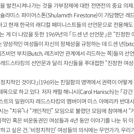
식”을 발전시켜나가는 것을 가부장제에 대한 전면전의 중요 의제
 슐라미스 파이어스톤(
Shulamith
Firestone
)이 가담했던 
고 현재 한국의 래디컬 페미니스트들의 선언문으로 전용해도 
는 게 더 나았을 듯한
1969
년의 「드센 년 선언문」은 “진정한 
 양성적인 여성들이 자신의 정체성을 규정하는 데 드센 년(
bit
레즈비언 부치(
Butch
,
레즈비언 관계에서 리드하는 쪽
)들의 선
 레드스타킹의 선언문과 달리 자신들을 푸대접한 “진정한 여성
 정치적인 것이다」
(
1969
)
는 친밀함의 영역에서 권력이 어떻게
목으로 하고 있다. 저자 캐럴 해니시(
Carol
Hanisch
)는 「강간
스트의 일원이자 레드스타킹의 멤버이며 미스 아메리카 반대시
시는 “치유”나 “개인적인” 모임으로 불렸던 모임에 참여해서 “
정치적인 혹은 비운동권인 여성들과
4
년 동안 이야기를 나눈 뒤 이
하고 싶은 건, ‘비정치적인’ 여성들의 의식에는 무언가가, 우