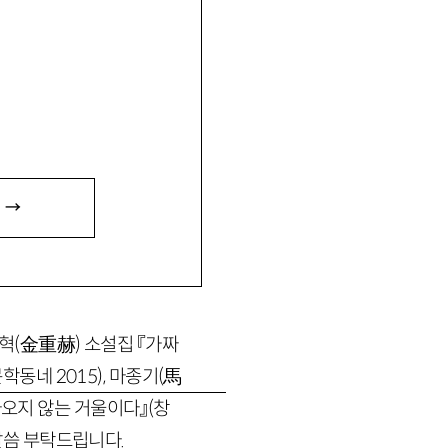
hanmail.net
는 문학」 등이 있음.
 →
중혁
(
金重赫
)
소설집 『가짜
문학동네
2015
)
, 마종기
(
馬
아오지 않는 거울이다』
(창
말씀 부탁드립니다.