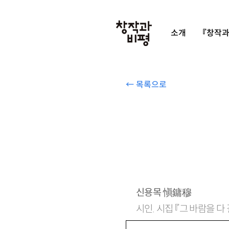
소개
『창작과
← 목록으로
신용목
愼鏞穆
시인. 시집 『그 바람을 다
97889788@hanmail.n