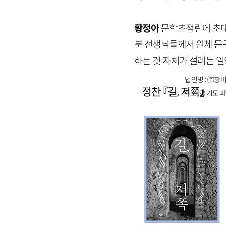
황정아
문학초점란에 초대
분 선생님들께서 원체 든
하는 것 자체가 설레는 일
법인명 : ㈜창비
정찬 『길, 저쪽』
주소 : 경기도 파