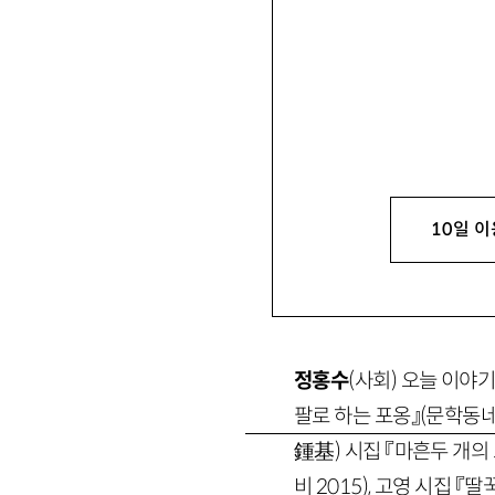
정홍수
鄭弘樹
문학평론가. 평론집 『소설의
황정아
黃靜雅
문학평론가. 최근 평론으
10일 이
jhwang612@hanmail.
정홍수
(사회)
오늘 이야기
팔로 하는 포옹』
(문학동
鍾基
)
시집 『마흔두 개의
비
2015
)
, 고영 시집 『