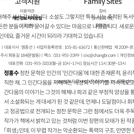
고객지원
Family Sites
이용약관
창비
해주셔서 감사합니다. 소설도 그렇지만 특히 시는 축적된 독서
개인정보처리방침
창비문화재단
고객센터
클럽창비
든한 분들이시라 묻어갈 수 있다는 마음으로 나왔습니다. 새로운
인데요, 즐거운 시간이 되리라 기대하고 있습니다.
ㅣ대표이사 : 염종선ㅣ사업자등록번호 : 105-81-63672ㅣ통신판매업 : 제 2009-
주시 회동길 184(문발동)ㅣ팩스 : 031-955-3399 ㅣ
cnc@changbi.com
ㅣ개인정보
대표전화 : 031-955-3333(월~금 10시~17시), 점심시간 11시 30분~13시
정홍수
정찬 문학은 인간의 ‘인간다움’에 대한 존재론적, 윤리
copyright © Changbi Publishers, inc. All Right
직한 채, 그 인간다움을 저해하는 세상의 이야기를 지속해오고
간다움의 이야기는 그것의 해체나 파괴 같은 부정적 양상을 통
서 소설화되는 게 대세가 된 것 같은데, 언제나 도달점이나 
고 정공법으로 전개되는 정찬 문학은 그런 점에서도 더욱 주
작가가 책에서 밝히고 있는 것처럼 이번 장편의 모태가 된 
「희생」인데, 이 무렵 작가는 악순환되는 폭력의 구조, 만연한