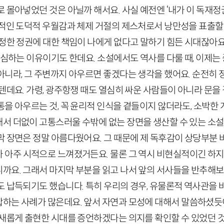
 몰아넣었던 것은 아닐까 해서요. 사실 예전엔 ‘내가 이 독재정
대적인 도덕적 우월감과 체제 거절의 제스처로서 낭만성을 표출할 
정한 정권에 대한 책임이 나에게 없다고 말하기 힘든 시대잖아요
의심하는 이유이기도 한데요. 소설에서도 역사를 다룰 때, 이제는
아니라, 그 주변까지 아우르면 좋겠다는 생각을 했어요. 순전히 
텐데요. 가령, 광주항쟁 때도 열심히 싸운 사람들이 아니라 문을
을 아우르는 것, 꼭 윤리적 인식을 곁들이지 않더라도, 소박한 
서 더없이 고통스러울 수밖에 없는 장면을 생산할 수 있는 소
막 장면은 정말 아름다웠어요. 그 때문에 제 독후감이 상당부분 
가
아주
시적으로 느껴졌거든요. 물론 그 역시 비현실적이긴 하지
니까요.
그래서
마지막 부분을 읽고 나서 앞의 서사들을 반추해보
도 납득되기도 했
습니다. 특히 우리의 경우, 유
물론적 역사관을 
합하
는 사례가 많은
데요. 앞서 자연과 모성에 대해서 말씀하셨듯
 새롭게 출현한 시대를 증언하겠다는 의지를 확인할 수 있었던 것