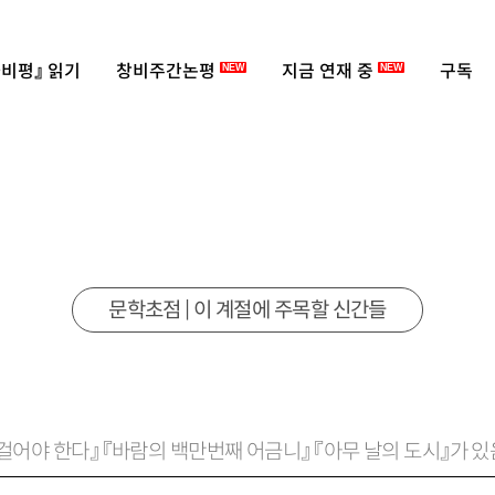
비평』 읽기
창비주간논평
지금 연재 중
구독
NEW
NEW
문학초점 | 이 계절에 주목할 신간들
 걸어야 한다』 『바람의 백만번째 어금니』 『아무 날의 도시』가 있
et