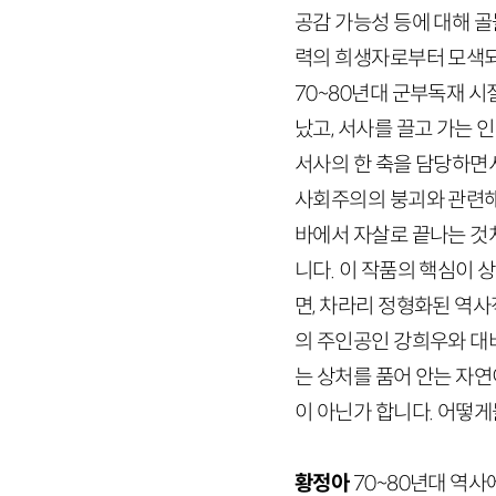
공감 가능성 등에 대해 골
력의 희생자로부터 모색되
70
~
80
년대 군부독재 시
났고, 서사를 끌고 가는
서사의 한 축을 담당하면
사회주의의 붕괴와 관련해
바에서 자살로 끝나는 것
니다. 이 작품의 핵심이 
면, 차라리 정형화된 역
의 주인공인 강희우와 대
는 상처를 품어 안는 자연
이 아닌가 합니다. 어떻
황정아
70
~
80
년대 역사