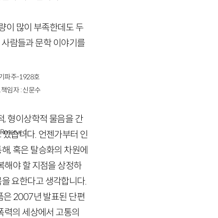
량이 많이 부족한데도 두
 사람들과 문학 이야기
를
경기파주-1928호
책임자 : 신문수
적, 형이상학적 물음을 간
s Reserved.
 있습니다. 언젠가부터 인
해, 혹은 탈승화의 차원에
회복해야 할 지점을 상정하
목을 요한다고 생각합니다.
작품은
2007
년 발표된 단편
 폭력의 세상에서 고통의