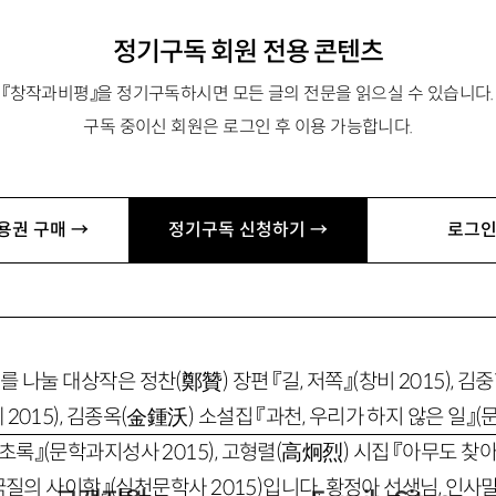
정기구독 회원 전용 콘텐츠
『창작과비평』을 정기구독하시면 모든 글의 전문을 읽으실 수 있습니다.
 고독』 『흔들리는 사이 언뜻 보이는 푸른빛』이 있음. myosu02@
구독 중이신 회원은 로그인 후 이용 가능합니다.
로
「리얼리즘과 함께 사라진 것들」 「‘결을 거슬러 역사를 솔질’하
용권 구매 →
정기구독 신청하기 →
로그인
net
를 나눌 대상작은 정찬
(
鄭贊
)
장편 『길, 저쪽』
(창비
2015
)
, 김
네
2015
)
, 김종옥
(金
鍾沃
)
소설집 『과천, 우리가 하지 않은 일』
(
 초록』
(문학과지성사
2015
)
, 고형렬
(
高炯烈
)
시집 『아무도 찾
딸꾹질의 사이학』
(실천문학사
2015
)
입니다. 황정아 선생님, 인사