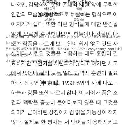
고객지원
Family Sites
나오면, 감당하지 못할 존재와 세월 앞에 무력한
이용약관
창비
인간의 모습을 감상적으로 누설하는 형식으로 이
개인정보처리방침
창비문화재단
고객센터
클럽창비
어지기가 쉽다. 또한 이런 형식들에 대한 반감을
알게 모르게 훈련하다보면, 하늘이나 강물이 나
법인명 : ㈜창비ㅣ대표이사 : 염종선ㅣ사업자등록번호 : 105-81-63672ㅣ통신판매업 : 제 2009-
오는 작품을 다르게 보는 일이 쉽지 않은 것도 사
경기파주-1928호
주소 : 경기도 파주시 회동길 184(문발동)ㅣ팩스 : 031-955-3399 ㅣ
cnc@changbi.com
ㅣ개인
실이다. 세련된 것들을 수용하는 데도 훈련이 필
정보책임자 : 신문수
대표전화 : 031-955-3333(월~금 10시~17시), 점심시간 11시 30분~13시
요하지만 무언가를 세련되지 않다고 여기던 사고
에서 벗어나 달리 보는 일에도 역시 훈련이 필요
copyright © Changbi Publishers, inc. All Rights Reserved.
하다. 신동엽(申東曄, 1930~69)의 시에 나오는
하늘과 강물 또한 다르지 않다. 이 시어가 품은 조
건과 맥락을 충분히 들여다보지 않을 때 그것을
의미가 굳어버린 상징어처럼 읽을 가능성이 적지
않다. 실제로 한 평자는 저 단어들이 용해시키고