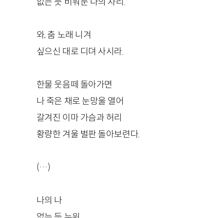
없는 듯 비워둔 나의 자리.
와, 춤 노래 니겨
싶으신 대로 디뎌 사시라.
한물 웃음떼 돌아가면
나 죽은 채로 눈망울 열어
갈겨진 이마 가슴과 허리
황량한 겨울 벌판 돌아보련다.
(…)
나의 나
없는 듯 누워.