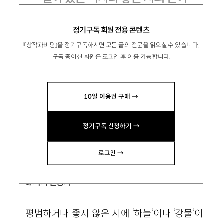
신동엽론
정기구독 회원 전용 콘텐츠
『창작과비평』을 정기구독하시면 모든 글의 전문을 읽으실 수 있습니다.
구독 중이신 회원은 로그인 후 이용 가능합니다.
宋鐘元
송종원
10일 이용권 구매 →
문학평론가. 평론 「텅 빈 자리의 주위에서」 「21
세기 오감도(烏瞰圖)」 「분열하는 감각 너머의 리
정기구독 신청하기 →
얼리티」 등이 있음. renton13@daum.net
로그인 →
1. 시의 눈동자
평범하거나 좋지 않은 시에 ‘하늘’이나 ‘강물’이