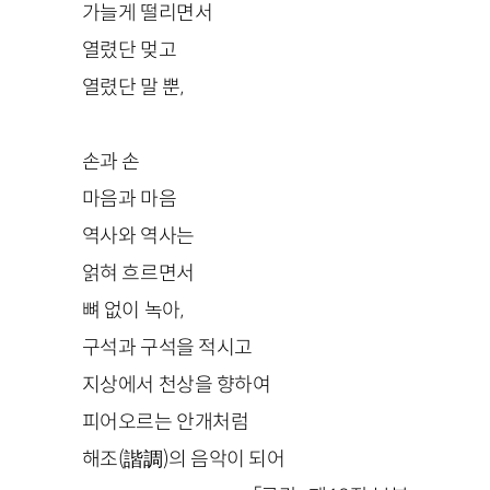
가늘게 떨리면서
열렸단 멎고
열렸단 말 뿐,
손과 손
마음과 마음
역사와 역사는
얽혀 흐르면서
뼈 없이 녹아,
구석과 구석을 적시고
지상에서 천상을 향하여
피어오르는 안개처럼
해조(諧調)의 음악이 되어