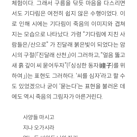
체험이다. 그래서 구름을 닦듯 마음을 다스리면
서도 기다림은 여전히 쉽지 않은 수행이었다. 이
로 인해 시에는 기다림이 죽음의 이미지와 겹쳐
지는 모습으로 나타났다. 가령 “기다림에 지친 사
람들은/산으로” 가 진달래 붉은빛이 되었다는 암
시의 구절(「진달래 산천」)이 그러하고, “얼음 뚫고
새 흙 깊이 씨 묻어두자”(「싱싱한 동자(瞳子)를 위
하여」)는 표현도 그러하다. ‘씨를 심자’라고 할 수
도 있었겠으나 굳이 ‘묻는다’는 표현을 불러온 데
에도 역시 죽음의 그림자가 아른거린다.
사양들 마시고
지나 오가시라