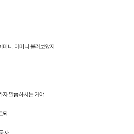
어머니, 어머니 불러보았지
가자 말씀하시는 거야
르되
 묻자