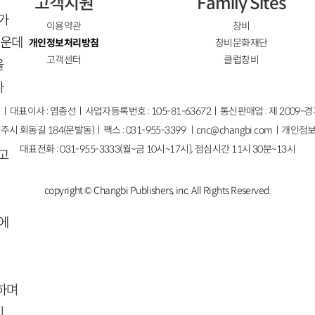
고객지원
Family Sites
가
이용약관
창비
가운데
개인정보처리방침
창비문화재단
고객센터
클럽창비
을
다
ㅣ대표이사 : 염종선ㅣ사업자등록번호 : 105-81-63672ㅣ통신판매업 : 제 2009-
주시 회동길 184(문발동)ㅣ팩스 : 031-955-3399 ㅣ
cnc@changbi.com
ㅣ개인정보
대표전화 : 031-955-3333(월~금 10시~17시), 점심시간 11시 30분~13시
고
copyright © Changbi Publishers, inc. All Rights Reserved.
에
하며
지