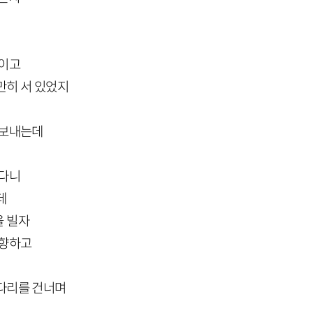
불이고
만히 서 있었지
 보내는데
있다니
데
을 빌자
 향하고
다리를 건너며