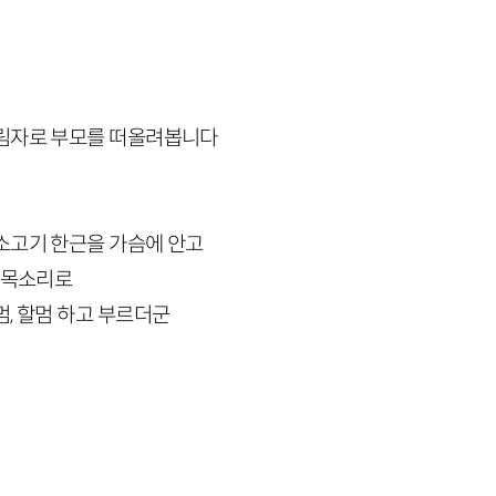
그림자로 부모를 떠올려봅니다
소고기 한근을 가슴에 안고
한 목소리로
, 할멈 하고 부르더군