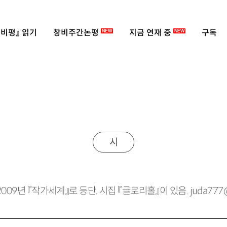
비평』 읽기
창비주간논평
지금 연재 중
구독
NEW
NEW
시
 2009년 『작가세계』로 등단. 시집 『글로리홀』이 있음.
juda
777