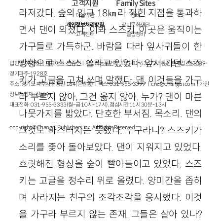
고객지원
Family Sites
라져갔다. 숲의 입구
18
㎞라 적힌 지점을 통과하
이용약관
창비
개인정보처리방침
창비문화재단
면서 댄이 외쳤다. 이봐 스즈키, 이곳은 움직이는
고객센터
클럽창비
가구들로 가득하군. 바람을 따라 잎사귀들이 한
방향으로 스스스 쏠리고 있었다. 앞서 가던 스즈
법인명 : ㈜창비ㅣ대표이사 : 염종선ㅣ사업자등록번호 : 105-81-63672ㅣ통신판매업 : 제 2009-
경기파주-1928호
키가 고글을 고쳐 쓰며 말했다. 댄, 이것들을 가구
주소 : 경기도 파주시 회동길 184(문발동)ㅣ팩스 : 031-955-3399 ㅣ
cnc@changbi.com
ㅣ개인
정보책임자 : 신문수
라 부르지 않아, 그건 옳지 않아. 누가? 댄이 마른
대표전화 : 031-955-3333(월~금 10시~17시), 점심시간 11시 30분~13시
나뭇가지를 밟았다. 단호한 부서짐. 목소리. 댄의
copyright © Changbi Publishers, inc. All Rights Reserved.
그것도 바스러지는 듯했다. 누구라니? 스즈키가
소리를 좇아 돌아보았다. 댄이 지워지고 있었다.
흐릿해진 형상을 숲이 빨아들이고 있었다. 스즈
키는 고글을 정수리 위로 올렸다. 양미간을 좁히
며 사라지는 친구의 조각조각을 응시했다. 이것
을 가구라 부르지 않는 존재. 그들은 살아 있나?