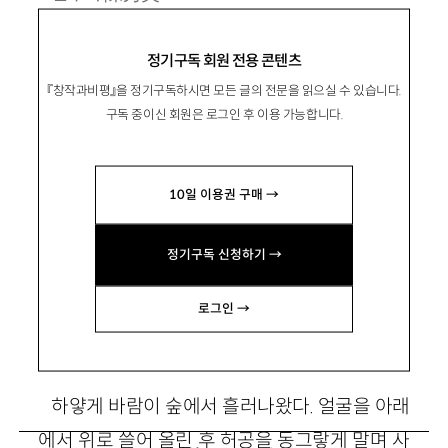
1970년 경남 진해 출생. 1997년 문학동네 신인
정기구독 회원 전용 콘텐츠
상으로 등단. 시집 『달의 코르크마개가 열릴 때까
『창작과비평』을 정기구독하시면 모든 글의 전문을 읽으실 수 있습니다.
지』 『밤의 분명한 사실들』 등이 있음.
구독 중이신 회원은 로그인 후 이용 가능합니다.
shistory@hanmail.net
10일 이용권 구매 →
정기구독 신청하기 →
당신 행성의 위치
로그인 →
하얗게 바람이 숲에서 흘러나왔다. 얼굴을 아래
에서 위로 쓸어 올린 후 허공을 동그랗게 말며 사