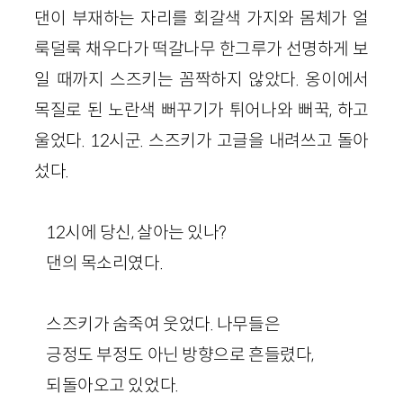
댄이 부재하는 자리를 회갈색 가지와 몸체가 얼
룩덜룩 채우다가 떡갈나무 한그루가 선명하게 보
일 때까지 스즈키는 꼼짝하지 않았다. 옹이에서
목질로 된 노란색 뻐꾸기가 튀어나와 뻐꾹, 하고
울었다.
12
시군. 스즈키가 고글을 내려쓰고 돌아
섰다.
12
시에 당신, 살아는 있나?
댄의 목소리였다.
스즈키가 숨죽여 웃었다. 나무들은
긍정도 부정도 아닌 방향으로 흔들렸다,
되돌아오고 있었다.