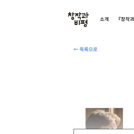
소개
『창작과
← 목록으로