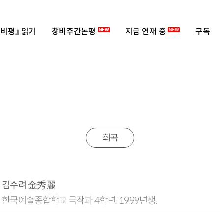
비평』 읽기
창비주간논평
지금 연재 중
구독
NEW
NEW
희곡
김수려
金秀麗
한국예술종합학교 극작과 4학년. 1999년생.
sonane149@gmail.com