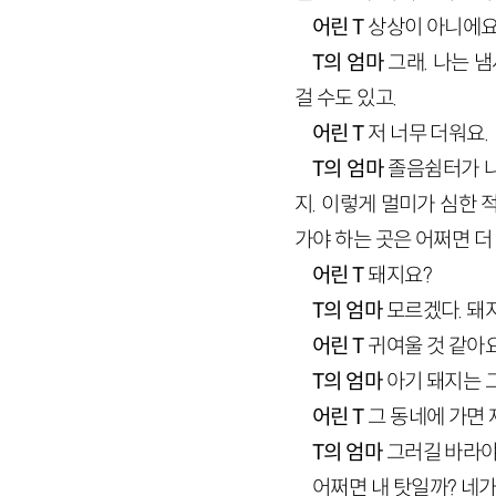
어린 T
상상이 아니에요
T의 엄마
그래. 나는 
걸 수도 있고.
어린 T
저 너무 더워요.
T의 엄마
졸음쉼터가 나
지. 이렇게 멀미가 심한 
가야 하는 곳은 어쩌면 더
어린 T
돼지요?
T의 엄마
모르겠다. 돼지
어린 T
귀여울 것 같아요
T의 엄마
아기 돼지는 
어린 T
그 동네에 가면 
T의 엄마
그러길 바라야
어쩌면 내 탓일까? 네가