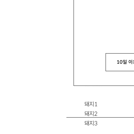
10일 이
배역
돼지(나)
돼지1
돼지2
돼지3