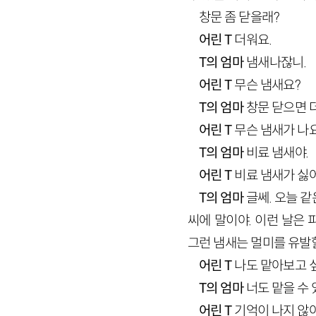
창문 좀 닫을래?
어린 T
더워요.
T의 엄마
냄새나잖니.
어린 T
무슨 냄새요?
T의 엄마
창문 닫으면 더
어린 T
무슨 냄새가 나
T의 엄마
비료 냄새야.
어린 T
비료 냄새가 싫
T의 엄마
글쎄. 오늘 같
씨에 말이야. 이런 날은
그런 냄새는 멀미를 유발할
어린 T
나도 맡아보고 
T의 엄마
너도 맡을 수 
어린 T
기억이 나지 않아