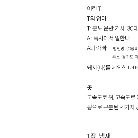
어린 T
T의 엄마
T: 분뇨 운반 기사. 30대
A : 축사에서 일한다.
A의 아빠
법인명 : ㈜창비
주소 : 경기도 파
돼지(나)를 제외한 나
곳
고속도로 위, 고속도로 아
횡으로 구분된 세가지
1장. 냄새