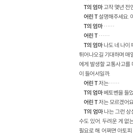
T의 엄마
고작 몇년 전
어린 T
설명해주세요. 
T의 엄마
……
어린 T
……
T의 엄마
나도 네 나이
튀어나오길 기대하며 매일
에게 발생할 교통사고를 떠
이 들어서일까.
어린 T
저는……
T의 엄마
베토벤을 들었
어린 T
저는 모르겠어요
T의 엄마
나는 그런 상
수도 있어. 두려운 게 없
필요로 해. 어쩌면 아토피