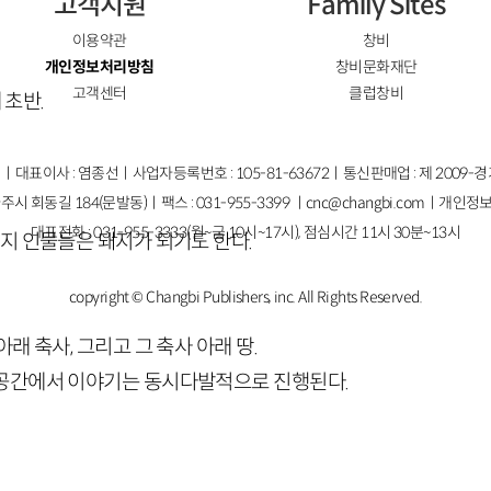
고객지원
Family Sites
이용약관
창비
개인정보처리방침
창비문화재단
고객센터
클럽창비
 초반.
ㅣ대표이사 : 염종선ㅣ사업자등록번호 : 105-81-63672ㅣ통신판매업 : 제 2009-
주시 회동길 184(문발동)ㅣ팩스 : 031-955-3399 ㅣ
cnc@changbi.com
ㅣ개인정보
대표전화 : 031-955-3333(월~금 10시~17시), 점심시간 11시 30분~13시
머지 인물들은 돼지가 되기도 한다.
copyright © Changbi Publishers, inc. All Rights Reserved.
래 축사, 그리고 그 축사 아래 땅.
 공간에서 이야기는 동시다발적으로 진행된다.