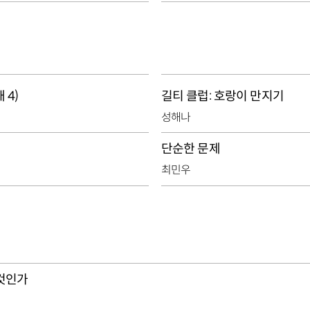
 4)
길티 클럽: 호랑이 만지기
성해나
단순한 문제
최민우
 것인가