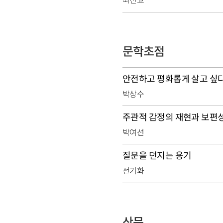
최선교
문학초점
안전하고 평화롭게 살고 싶다
박상수
주관적 감정의 재현과 보편
박여선
질문을 던지는 용기
전기화
산문