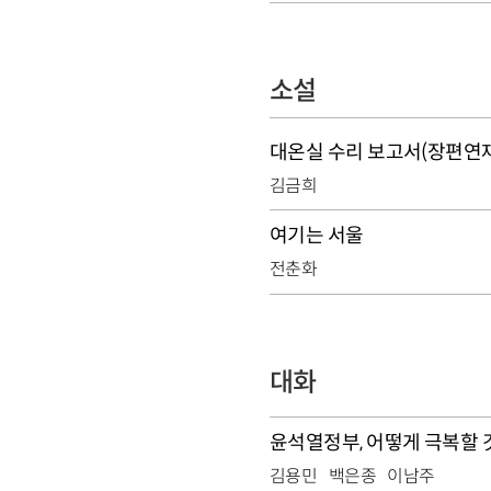
소설
대온실 수리 보고서(장편연재
김금희
여기는 서울
전춘화
대화
윤석열정부, 어떻게 극복할
김용민
백은종
이남주