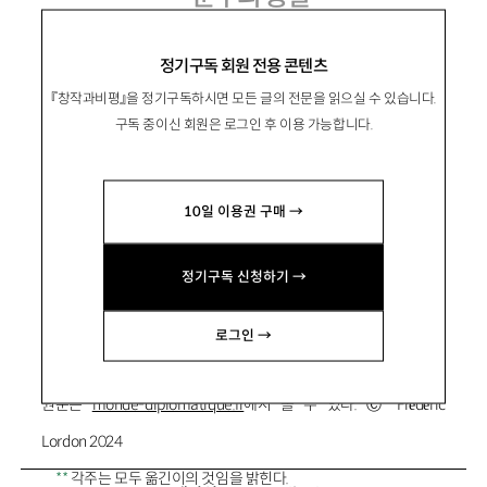
정기구독 회원 전용 콘텐츠
『창작과비평』을 정기구독하시면 모든 글의 전문을 읽으실 수 있습니다.
Frédéric Lordon
프레데리끄 로르동
구독 중이신 회원은 로그인 후 이용 가능합니다.
프랑스의 사회학자, 철학자, 경제학자. 유럽사회
학연구소장. 저서 『정치적 정서』 등이 있음.
10일 이용권 구매 →
정기구독 신청하기 →
*
이 글은 2024년 4월 12일 『뉴레프트리뷰』(
New Left Review
) 블
로그 사이드카(
Sidecar
)에 게재된 “End of Innocence”를 저본으로
로그인 →
번역한 것으로, 영어 원문은
newleftreview.org/sidecar
에서, 불어
원문은
monde-diplomatique.fr
에서 볼 수 있다. Ⓒ Frédéric
Lordon 2024
**
각주는 모두 옮긴이의 것임을 밝힌다.