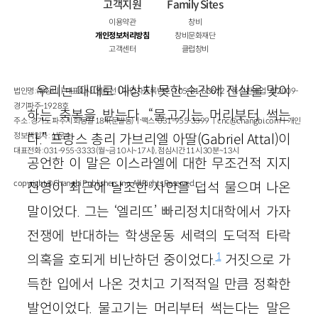
고객지원
Family Sites
이용약관
창비
개인정보처리방침
창비문화재단
고객센터
클럽창비
우리는 때때로 예상치 못한 순간에 진실을 맞이
법인명 : ㈜창비ㅣ대표이사 : 염종선ㅣ사업자등록번호 : 105-81-63672ㅣ통신판매업 : 제 2009-
경기파주-1928호
하는 축복을 받는다. “물고기는 머리부터 썩는
주소 : 경기도 파주시 회동길 184(문발동)ㅣ팩스 : 031-955-3399 ㅣ
cnc@changbi.com
ㅣ개인
정보책임자 : 신문수
다.” 프랑스 총리 가브리엘 아딸(Gabriel Attal)이
대표전화 : 031-955-3333(월~금 10시~17시), 점심시간 11시 30분~13시
공언한 이 말은 이스라엘에 대한 무조건적 지지
copyright © Changbi Publishers, inc. All Rights Reserved.
진영이 최근에 날조한 사안을 덥석 물으며 나온
말이었다. 그는 ‘엘리뜨’ 빠리정치대학에서 가자
전쟁에 반대하는 학생운동 세력의 도덕적 타락
1
의혹을 호되게 비난하던 중이었다.
거짓으로 가
득한 입에서 나온 것치고 기적적일 만큼 정확한
발언이었다. 물고기는 머리부터 썩는다는 말은