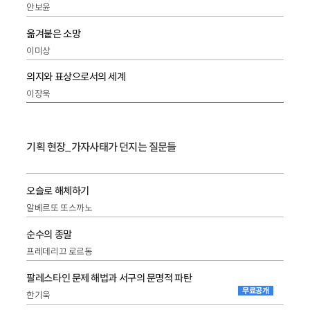
안보윤
옮겨붙은 소망
이미상
의지와 표상으로서의 세계
이장욱
기획 현장_가자사태가 던지는 질문들
오슬로 해체하기
알베르또 또스까노
순수의 종말
프레데리끄 로르동
팔레스타인 문제 해법과 서구의 문명적 파탄
무료공개
한기욱