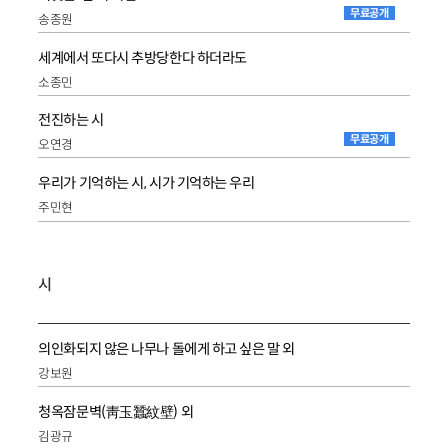
무료공개
송종원
세계에서 또다시 추방당한다 하더라도
소종민
전진하는 시
무료공개
오연경
우리가 기억하는 시, 시가 기억하는 우리
주민현
시
의인화되지 않은 나무나 돌에게 하고 싶은 말 외
강보원
청옥잠문벽(靑玉蠶紋壁) 외
김광규