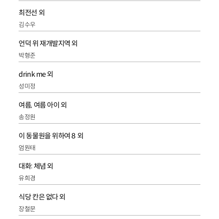
최전선 외
김수우
언덕 위 재개발지역 외
박형준
drink me 외
성미정
여름, 여름 아이 외
송정원
이 동물원을 위하여 8 외
엄원태
대화: 체념 외
유희경
식당 칸은 없다 외
장철문