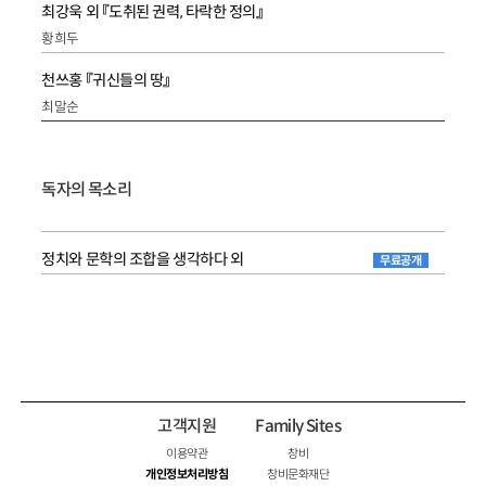
최강욱 외 『도취된 권력, 타락한 정의』
황희두
천쓰홍 『귀신들의 땅』
최말순
독자의 목소리
정치와 문학의 조합을 생각하다 외
무료공개
고객지원
Family Sites
이용약관
창비
개인정보처리방침
창비문화재단