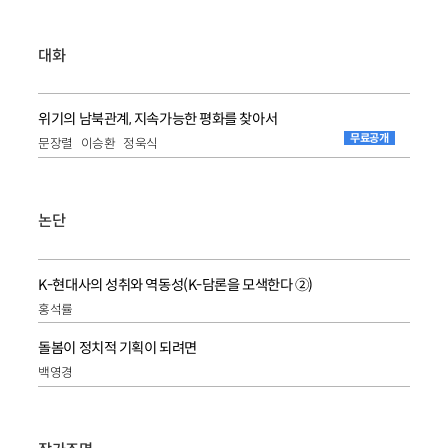
대화
위기의 남북관계, 지속가능한 평화를 찾아서
무료공개
문장렬
이승환
정욱식
논단
K-현대사의 성취와 역동성(K-담론을 모색한다 ②)
홍석률
돌봄이 정치적 기획이 되려면
백영경