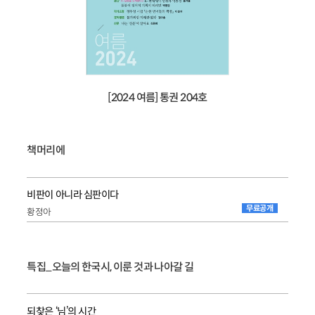
[2024 여름] 통권 204호
책머리에
비판이 아니라 심판이다
무료공개
황정아
특집_오늘의 한국시, 이룬 것과 나아갈 길
되찾은 ‘님’의 시간