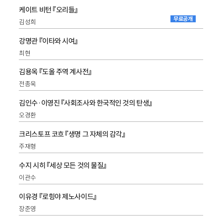
케이트 비턴 『오리들』
무료공개
김성희
강명관 『이타와 시여』
최현
김용옥 『도올 주역 계사전』
전종욱
김인수·이영진 『사회조사와 한국적인 것의 탄생』
오경환
크리스토프 코흐 『생명 그 자체의 감각』
주재형
수지 시히 『세상 모든 것의 물질』
이관수
이유경 『로힝야 제노사이드』
장준영