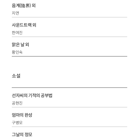
음계(陰界) 외
지연
사운드트랙 외
한여진
맑은 날 외
황인숙
소설
선자씨의 기적의 공부법
공현진
엄마의 완성
구병모
그날의 정모