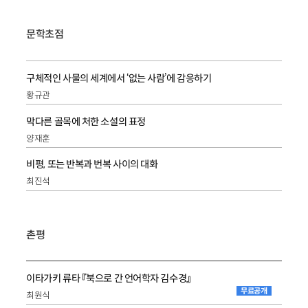
문학초점
구체적인 사물의 세계에서 ‘없는 사람’에 감응하기
황규관
막다른 골목에 처한 소설의 표정
양재훈
비평, 또는 반복과 번복 사이의 대화
최진석
촌평
이타가키 류타 『북으로 간 언어학자 김수경』
무료공개
최원식