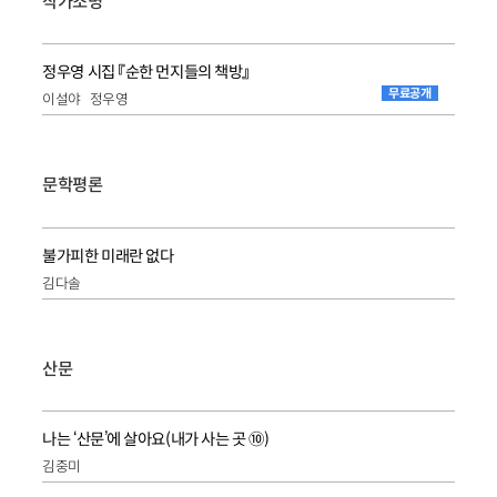
작가조명
정우영 시집 『순한 먼지들의 책방』
무료공개
이설야
정우영
문학평론
불가피한 미래란 없다
김다솔
산문
나는 ‘산문’에 살아요(내가 사는 곳 ⑩)
김중미