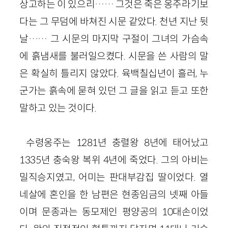
상고하는 이 있으리…… 그것은 죽은 옹주라기보
다는 그 무덤에 바쳐진 시문 같았다. 천년 지난 뒷
날…… 그 시문의 마지막 구절이 그녀의 가슴속
에 흙냄새를 불러일으켰다. 시문을 쓴 사람의 말
은 확실히 틀리지 않았다. 육백칠십년이 흘러, 누
군가는 흙속에 묻혀 있던 그 글을 읽고 듣고 또한
말하고 있는 것이다.
수령옹주는 1281년 충렬왕 8년에 태어났고
1335년 충숙왕 복위 4년에 죽었다. 그의 아비는
밀직승지였고, 어미는 판대부감집 딸이었다. 열
네살에 혼인을 한 남편은 현종임금의 넷째 아들
이며 문종과는 동모제인 평양공의 10대손이었