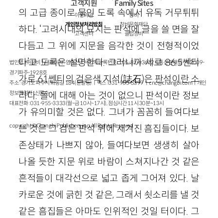
고객지원
Family Sites
의 고급 종이로 묶인 도록 속에서 유독 거무튀튀
이용약관
창비
개인정보처리방침
창비문화재단
하다. ‘고려시대의 묘지는 판석에 글을 쓸 면을 잘
고객센터
클럽창비
다듬고 그 위에 지문을 음각한 것이 전형적이었
다’고 도록은 설명한다. 그러니까 세로 86.5쎈티
법인명 : ㈜창비ㅣ대표이사 : 염종선ㅣ사업자등록번호 : 105-81-63672ㅣ통신판매업 : 제 2009-
경기파주-1928호
가로 61쎈티의 검은색 지석(誌石)은 판석이란 소
주소 : 경기도 파주시 회동길 184(문발동)ㅣ팩스 : 031-955-3399 ㅣ
cnc@changbi.com
ㅣ개인
정보책임자 : 신문수
리다. 돌에 대해 아는 것이 없으니 판석이란 정보
대표전화 : 031-955-3333(월~금 10시~17시), 점심시간 11시 30분~13시
가 유의미할 것은 없다. 그녀가 꼼꼼히 들여다보
copyright © Changbi Publishers, inc. All Rights Reserved.
는 것은 그 검은 판석 위에 새겨진 흠집들이다. 보
존상태가 나쁘지 않아, 들여다보면 생생히 살아
나올 듯한 지문 위로 바람이 스쳐지나간 것 같은
흔적들이 대각선으로 넓고 좁게 그어져 있다. 날
카로운 것에 긁힌 것 같은, 그래서 쇳소리를 낼 것
같은 흠집들은 아마도 인위적인 것일 터이다. 그