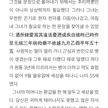
그것을 문장으로 풀어내기 위해서는 추리력뿐만
이 아니라 상상력까지 필요했다. 그러나 그녀는
무한한 끈기로 한자 한자를 더듬어나갔고, 마침
내 그녀가 필요로 하는 한 문장을 찾아낼 수 있었
다. 迺所鍾愛當其遠送憂懣成疾自後時已時作
至元統三年病殆藥不效越九月乙酉卒年五十
五. 사랑하는 딸이 멀리 가니 근심과 번민으로 병
이 생겼는데 그후 때로 더했다 때로 덜했다 하다
가 원통 3년에 이르러서는 병이 더하고 약도 효험
이 없어 9월 을유일에 세상을 떠나니, 나이 55세
였다.
그녀의 어머니는 환갑을 한 해 앞두고 세상을 떴
다. 당신은 귀하게 태어나지도 못했고, 많은 자식