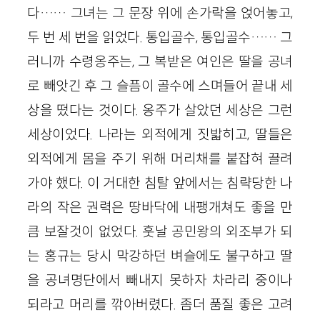
다…… 그녀는 그 문장 위에 손가락을 얹어놓고,
두 번 세 번을 읽었다. 통입골수, 통입골수…… 그
러니까 수령옹주는, 그 복받은 여인은 딸을 공녀
로 빼앗긴 후 그 슬픔이 골수에 스며들어 끝내 세
상을 떴다는 것이다. 옹주가 살았던 세상은 그런
세상이었다. 나라는 외적에게 짓밟히고, 딸들은
외적에게 몸을 주기 위해 머리채를 붙잡혀 끌려
가야 했다. 이 거대한 침탈 앞에서는 침략당한 나
라의 작은 권력은 땅바닥에 내팽개쳐도 좋을 만
큼 보잘것이 없었다. 훗날 공민왕의 외조부가 되
는 홍규는 당시 막강하던 벼슬에도 불구하고 딸
을 공녀명단에서 빼내지 못하자 차라리 중이나
되라고 머리를 깎아버렸다. 좀더 품질 좋은 고려