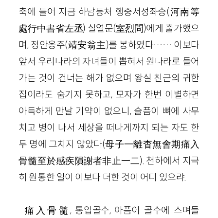
축에 들어 지금 하남등처 행중서성좌승(河南等
處行中書省左丞) 실열문(室烈問)에게 출가했으
며, 정안옹주(靖安翁主)를 봉하였다…… 이보다
앞서 우리나라의 자녀들이 뽑혀서 원나라로 들어
가는 것이 건너는 해가 없으며 왕실 친근의 귀한
집이라도 숨기지 못하고, 모자가 한번 이별하면
아득하게 만날 기약이 없으니, 슬픔이 뼈에 사무
치고 병이 나서 세상을 떠나게까지 되는 자도 한
두 명에 그치지 않았다(母子一離杳無會期痛入
骨髓至於感疾隕謝者非止一二). 천하에서 지극
히 원통한 일이 이보다 더한 것이 어디 있으랴.
痛入骨髓, 통입골수, 아픔이 골수에 스며들