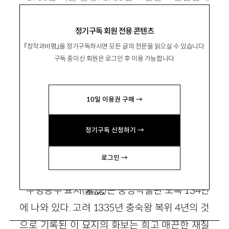
로 등단. 소설집 『칼날과 사랑』 『유리 구두』 『브라
정기구독 회원 전용 콘텐츠
스밴드를 기다리며』 『그 여자의 자서전』, 장편
『창작과비평』을 정기구독하시면 모든 글의 전문을 읽으실 수 있습니다.
『먼길』 『우연』 등이 있음. sunis63@yahoo.co.kr
구독 중이신 회원은 로그인 후 이용 가능합니다.
10일 이용권 구매 →
정기구독 신청하기 →
조동옥, 파비안느
로그인 →
수령옹주 묘지(墓誌)는 중앙박물관 도록 134면
에 나와 있다. 고려 1335년 충숙왕 복위 4년의 것
으로 기록된 이 묘지의 화보는 희고 매끈한 재질