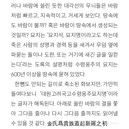
러나 바람에 쓸린 듯한 대각선의 무늬들은 바람
처럼 빠르고, 지속적이고, 거세게 보인다. 땅속에
도 바람이 불까? 혹은 바람이 땅속에서 생성되는
것일까? 묘지는 ‘묘지석, 묘지명이라고도 하는데
죽은 사람의 성명과 경력 등을 새겨서 무덤 옆에
파묻는 돌이나 도판, 또는 거기에 새긴 글을 일컫
는다’라는 도록의 설명처럼 수령옹주의 묘지는
600년 이상을 땅속에 묻혀 있었다.
한뼘도 안되는 길이로 축소된 화보지만, 가만히
들여다보니 ‘대원고려국고수령옹주묘지명’이라
는 글자가 해독된다. 아래로 쏠린 바람의 결을 쫓
아 그다음 줄이나 다시 그다음 줄까지도 읽어낼
수 있을 것 같다. 金氏爲貴族蓋起新羅之初……