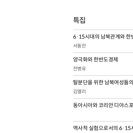
특집
6·15시대의 남북관계와 
서동만
양극화와 한반도경제
전병유
탈분단을 위한 남북여성들의
김엘리
동아시아와 코리안 디아스
역사적 실험으로서의 6·15