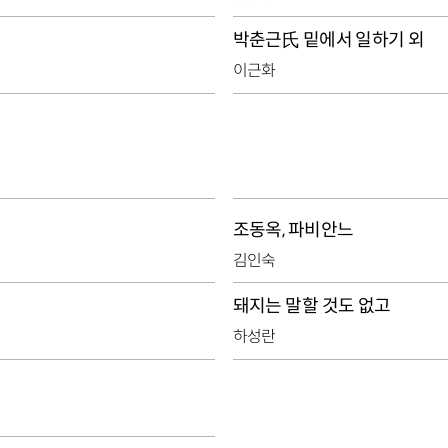
박춘근氏 밑에서 일하기 외
이근화
조동옥, 파비안느
김인숙
돼지는 말할 것도 없고
하성란