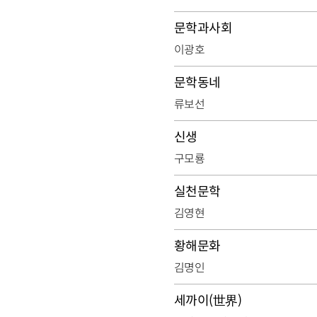
문학과사회
이광호
문학동네
류보선
신생
구모룡
실천문학
김영현
황해문화
김명인
세까이(世界)