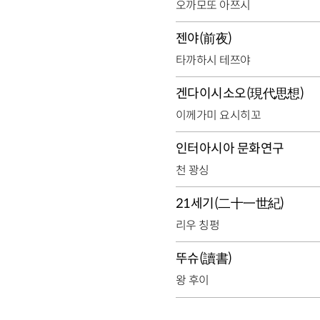
오까모또 아쯔시
젠야(前夜)
타까하시 테쯔야
겐다이시소오(現代思想)
이께가미 요시히꼬
인터아시아 문화연구
천 꽝싱
21세기(二十一世紀)
리우 칭펑
뚜슈(讀書)
왕 후이