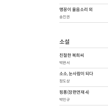
맹꽁이 울음소리 외
송진권
소설
친절한 복희씨
박완서
소소, 눈사람이 되다
정도상
핑퐁(장편연재 4)
박민규