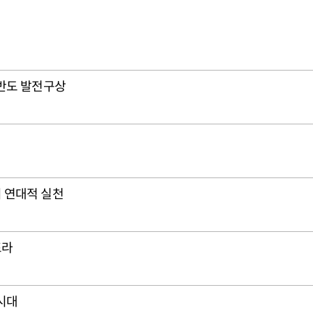
한반도 발전구상
 연대적 실천
포라
시대