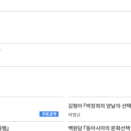
가
김형아 『박정희의 양날의 선택
무료공개
박명규
골렘』
백원담 『동아시아의 문화선택