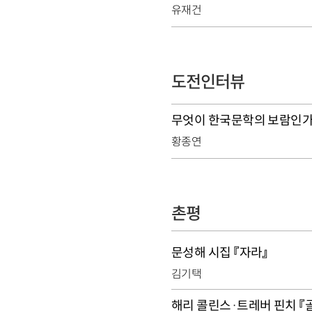
유재건
도전인터뷰
무엇이 한국문학의 보람인
황종연
촌평
문성해 시집 『자라』
김기택
해리 콜린스·트레버 핀치 『