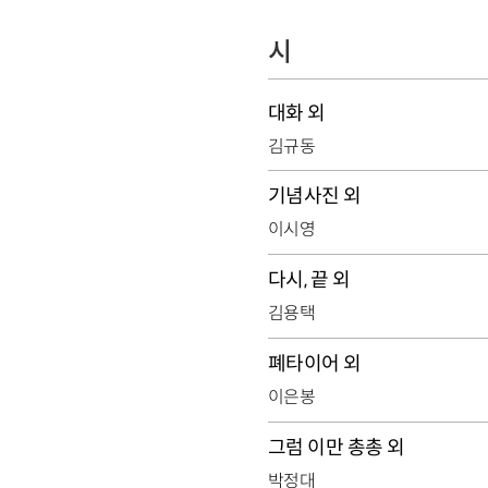
시
대화 외
김규동
기념사진 외
이시영
다시, 끝 외
김용택
폐타이어 외
이은봉
그럼 이만 총총 외
박정대