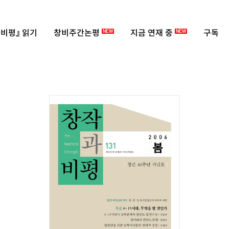
비평』 읽기
창비주간논평
지금 연재 중
구독
NEW
NEW