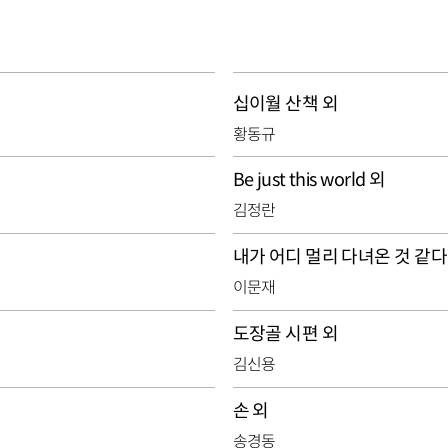
십이월 산책 외
황동규
Be just this world 외
김정란
내가 어디 멀리 다녀온 것 같다
이문재
도장골 시편 외
김신용
손 외
송경동