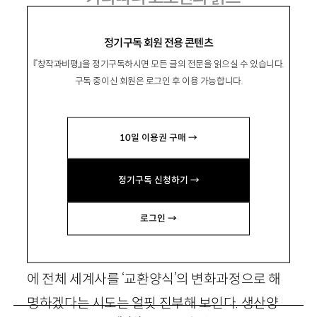
정기구독 회원 전용 콘텐츠
『창작과비평』을 정기구독하시면 모든 글의 전문을 읽으실 수 있습니다.
柳在建
유재건
구독 중이신 회원은 로그인 후 이용 가능합니다.
부산대 사학과 교수. 역서로 『고대에서 봉건제로
의 이행』 『근대 세계체제』 『영국 노동계급의 형
10일 이용권 구매 →
성』 등이 있음. jkyoo@pusan.ac.kr
정기구독 신청하기 →
1. 머리말
로그인 →
거대담론에 대한 불신이 만연한 요즘 같은 시절
에 전체 세계사를 ‘교환양식’의 변화과정으로 해
명하겠다는 시도는 얼핏 진부해 보인다. 생산양