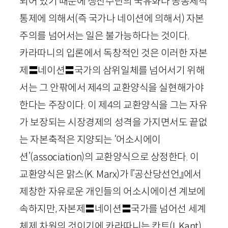
되어 있기 때문에 생산수단의 국유화나 공동체적
통제에 의해서(즉 국가나 네이션에 의해서) 자본
주의를 넘어서는 일은 불가능하다는 것이다.
카라따니의 입론에서 독창적인 것은 이러한 자본
제〓네이션〓국가의 삼위일체를 넘어서기 위해
서는 그 안팎에서 제
4
의 교환양식을 실현해가야
한다는 주장이다. 이 제
4
의 교환양식을 그는 자유
가 보장되는 시장경제의 성격을 가지면서도 끝없
는 자본축적은 지양되는 ‘어소시에이
션’(
association
)의 교환양식으로 상정한다. 이
교환양식은 맑스(
K
.
Marx
)가 『공산당선언』에서
제창한 자유로운 개인들의 어소시에이션 계보에
속하지만, 자본제〓네이션〓국가를 넘어선 세계
체제 차원의 것이기에 카라따니는 칸트(
I
.
Kant
)