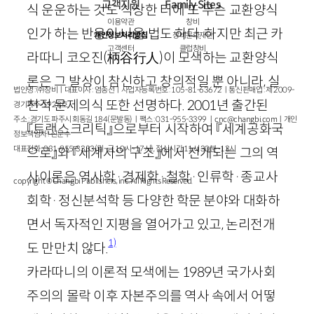
고객지원
Family Sites
식 운운하는 것도 식상한 터에 또 무슨 교환양식
이용약관
창비
인가 하는 반응이 나올 법도 하다. 하지만 최근 카
개인정보처리방침
창비문화재단
고객센터
클럽창비
라따니 코오진
(
柄谷行人
)
이 모색하는 교환양식
론은 그 발상이 참신하고 창의적일 뿐 아니라, 실
법인명 : ㈜창비ㅣ대표이사 : 염종선ㅣ사업자등록번호 : 105-81-63672ㅣ통신판매업 : 제 2009-
천적 문제의식 또한 선명하다.
2001
년 출간된
경기파주-1928호
주소 : 경기도 파주시 회동길 184(문발동)ㅣ팩스 : 031-955-3399 ㅣ
cnc@changbi.com
ㅣ개인
『트랜스크리틱』으로부터 시작하여 『세계공화국
정보책임자 : 신문수
대표전화 : 031-955-3333(월~금 10시~17시), 점심시간 11시 30분~13시
으로』와 『세계사의 구조』에서 전개되는 그의 역
사이론은 역사학·경제학·철학·인류학·종교사
copyright © Changbi Publishers, inc. All Rights Reserved.
회학·정신분석학 등 다양한 학문 분야와 대화하
면서 독자적인 지평을 열어가고 있고, 논리전개
1)
도 만만치 않다.
카라따니의 이론적 모색에는
1989
년 국가사회
주의의 몰락 이후 자본주의를 역사 속에서 어떻