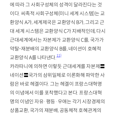
에 따라 그 사회구성체의 성격이 달라진다는 것
이다. 씨족적 사회구성체(미니 세계 시스템)는 교
환양식
A
가, 세계제국은 교환양식
B
가, 그리고 근
대 세계 시스템은 교환양식
C
가 지배적인데, 다시
근대세계에서는 자본제가 교환양식
C
를, 국가가
약탈-재분배의 교환양식
B
를, 네이션이 호혜적
11)
교환양식
A
를 나타낸다.
카라따니에 의하면 이렇듯 근대세계를 자본제〓
네이션〓국가의 삼위일체로 이론화해 파악한 사
람은 바로 헤겔이다. 그는 헤겔이 프랑스대혁명
의 이념에서 이를 포착했다고 본다. 프랑스대혁
명의 이념인 자유·평등·우애는 각기 시장경제의
상품교환, 국가의 재분배, 공동체적 호혜관계의