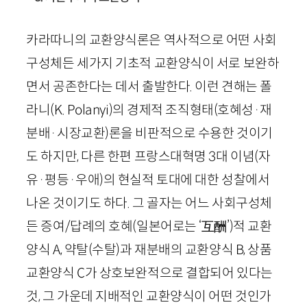
카라따니의 교환양식론은 역사적으로 어떤 사회
구성체든 세가지 기초적 교환양식이 서로 보완하
면서 공존한다는 데서 출발한다. 이런 견해는 폴
라니(
K
.
Polanyi
)의 경제적 조직형태(호혜성·재
분배·시장교환)론을 비판적으로 수용한 것이기
도 하지만, 다른 한편 프랑스대혁명
3
대 이념(자
유·평등·우애)의 현실적 토대에 대한 성찰에서
나온 것이기도 하다. 그 골자는 어느 사회구성체
든 증여/답례의 호혜(일본어로는 ‘
互酬
’)적 교환
양식
A
, 약탈(수탈)과 재분배의 교환양식
B
, 상품
교환양식
C
가 상호보완적으로 결합되어 있다는
것, 그 가운데 지배적인 교환양식이 어떤 것인가