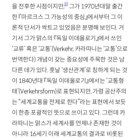
8)
을 전후한 시점이지만,
그가
1970
년대말 출간
한 『마르크스 그 가능성의 중심』에서부터 그 이
론적 단서가 싹트고 있었음은 분명해 보인다. 거
기서 그가 맑스의 『독일 이데올로기』에서 쓰인
‘교류’ 혹은 ‘교통’(
Verkehr
, 카라따니는 ‘교통’으로
번역한다) 개념이 갖는 중요성에 주목한 것은 남
다른 데가 있다. 훗날 ‘생산관계’로 칭하게 되는 것
이
1840
년대 『독일 이데올로기』에서는 ‘교통형
태’(
Verkehrsform
)로 표현되지만, 가령 공산주의
는 “세계교통을 전제로 한다”라는 표현에서 보듯
이 한층 포괄적인 뜻으로 쓰이고 있다. 그런데 카
라따니는 맑스가 세계사를 언제나 존재한 것이
아니라
16
세기 이래 세계교통의 결과로 비롯된