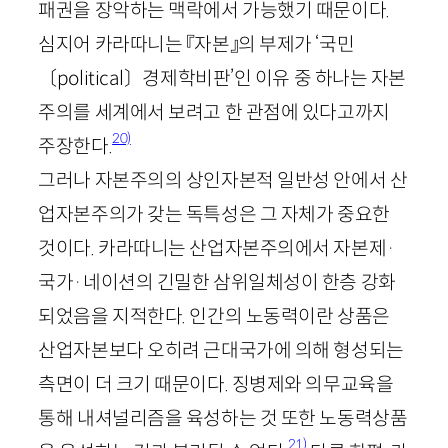
패권을 장악하는 맥락에서 가능했기 때문이다.
심지어 카라따니는 『자본』의 부제가 ‘국민
〔
political
〕경제학비판’인 이유 중 하나는 자본
주의를 세계에서 보려고 한 관점에 있다고까지
20)
주장한다.
그러나 자본주의의 상인자본적 일반성 안에서 산
업자본주의가 갖는 독특성은 그 자체가 중요한
것이다. 카라따니는 산업자본주의에서 자본제·
국가·네이션의 긴밀한 삼위일체성이 한층 강화
되었음을 지적한다. 인간의 노동력이란 상품은
산업자본보다 오히려 근대국가에 의해 형성되는
측면이 더 크기 때문이다. 징병제와 의무교육을
통해 내셔널리즘을 육성하는 것 또한 노동력상품
21)