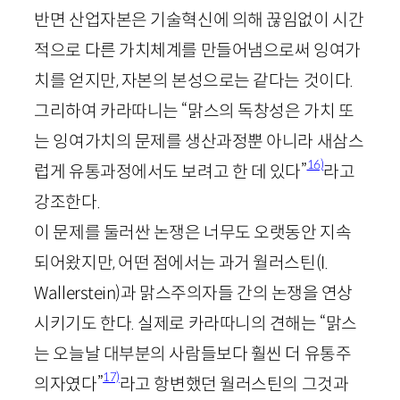
반면 산업자본은 기술혁신에 의해 끊임없이 시간
적으로 다른 가치체계를 만들어냄으로써 잉여가
치를 얻지만, 자본의 본성으로는 같다는 것이다.
그리하여 카라따니는 “맑스의 독창성은 가치 또
는 잉여가치의 문제를 생산과정뿐 아니라 새삼스
16)
럽게 유통과정에서도 보려고 한 데 있다”
라고
강조한다.
이 문제를 둘러싼 논쟁은 너무도 오랫동안 지속
되어왔지만, 어떤 점에서는 과거 월러스틴(
I
.
Wallerstein
)과 맑스주의자들 간의 논쟁을 연상
시키기도 한다. 실제로 카라따니의 견해는 “맑스
는 오늘날 대부분의 사람들보다 훨씬 더 유통주
17)
의자였다”
라고 항변했던 월러스틴의 그것과