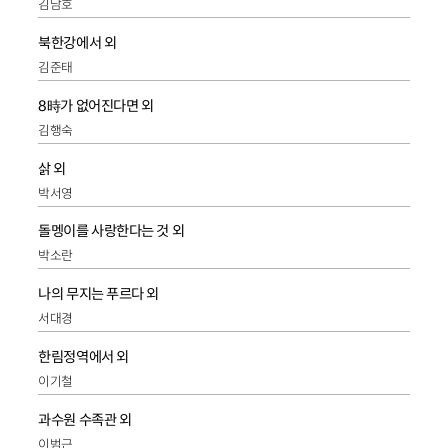
김남호
북한강에서 외
김준태
8時가 없어진다면 외
김행숙
삵 외
박서영
돌멩이를 사랑한다는 것 외
박소란
나의 무지는 푸르다 외
서대경
한림정역에서 외
이기철
과수원 수족관 외
이범근