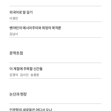
외국어로 말 걸기
이경진
벤야민의 메시아주의와 희망의 목적론
김남시
문학초점
이 계절에 주목할 신간들
강경석
김사인
송종원
논단과 현장
인문학의 새로움은 어디서 오나