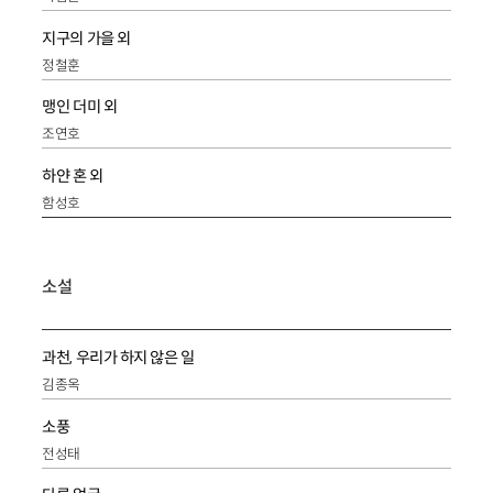
지구의 가을 외
정철훈
맹인 더미 외
조연호
하얀 혼 외
함성호
소설
과천, 우리가 하지 않은 일
김종옥
소풍
전성태