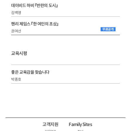
데이비드 하비 『반란의 도시』
김백영
헨리 제임스 『한 여인의 초상』
무료공개
권여선
교육시평
좋은 교육감을 찾습니다
박종호
고객지원
Family Sites