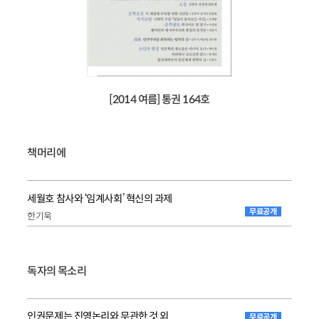
[2014 여름] 통권 164호
책머리에
세월호 참사와 ‘임계사회’ 혁신의 과제
무료공개
한기욱
독자의 목소리
인권문제는 진영논리와 무관한 것 외
무료공개