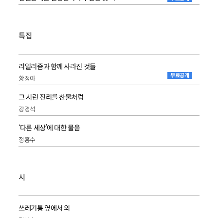
특집
리얼리즘과 함께 사라진 것들
무료공개
황정아
그 시린 진리를 찬물처럼
강경석
‘다른 세상’에 대한 물음
정홍수
시
쓰레기통 옆에서 외