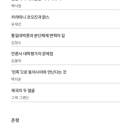
백낙청
카라따니 코오진과 맑스
유재건
통일대박론과 분단체제 변혁의 길
김창수
언론사 대학평가의 문제점
김봉억
‘민족’으로 동아시아와 만난다는 것
백지운
제국의 두 얼굴
그렉 그랜딘
촌평