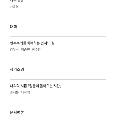
다른 얼굴
천운영
대화
민주주의를 회복하는 법치의 길
김두식
백승헌
전수안
작가조명
나희덕 시집 『말들이 돌아오는 시간』
조재룡
나희덕
문학평론