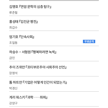
김명호 『연암 문학의 심층 탐구』
류준필
홍성태 『김진균 평전』
최갑수
엄기호 『단속사회』
무료공개
조일동
하승수‧서형원 『행복하려면 녹색』
금민
추이 즈위안 『프티부르주아 사회주의 선언』
장영석
톰 하트만 『기업은 어떻게 인간이 되었는가』
박경신
게리 워스키 『과학……좌파』
강양구