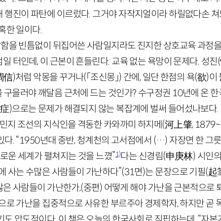
 행진이 파탄에 이르렀다. 그거야 자작지얼이라 하릴없다손 쳐
혹한 일이다.
탁함을 빈틈없이 뒤집어쓴 사람일지라도 진지한 상호교육 과정을
 터인데, 이 근본이 흔들린다. 교육 없는 욕망이 문제다. 성진
(
調信
)
처럼 악몽을 꾸거나
(「조신몽」)
간에, 일단 한점의 욕
(
欲
)
이
 구을러야 깨달음 근처에 드는 것인가? 수구정권
10
년에 온 
對症
)
으로는 문제가 해결되지 않는 복잡계에 벌써 들어섰나보다.
 식민지 조선의 지식인을 격동한 카와까미 하지메
(
河上肇
,
1879
~
다. “
1950
년대 중반, 청계천의 고서점에서 (
…
) 자장면 한 그릇
1)
새로운 세계가 펼쳐지는 것을 느꼈”
다는 신경림
(
申庚林
)
시인의
에 사는 수많은 사람들이 가난하다”
(
31
면)
는 문장으로 기필
(
起
많은 사람들이 가난한가,
(중편
)
어떻게 해야 가난을 근본적으로 
축으로 가난을 집중적으로 사유한 부르주아 경제학자, 하지만 곧
기도 압도적이다. 이 책은 오늘의 한국사회로 직핍하는데, “자