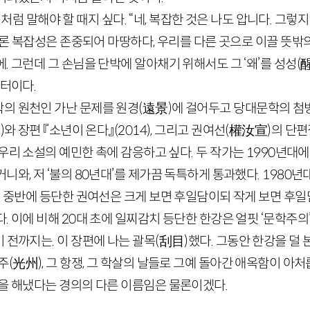
)처럼 말해야 할 때지 싶다. “네, 복잡한 것은 나도 압니다. 그렇
론 복잡성은 존중되어 마땅하다, 우리를 다른 곳으로 이끌 뜻밖
. 그런데 그 손님을 단박에 알아채기 위해서도 그 ‘왜’를 성성
(
 터이다.
의 원천인 가난 문제를 원경
(
遠景
)
에 걸어두고 당대문학의 첨
7
)
와 장편 『소년이 온다』
(
2014
)
, 그리고 권여선
(
權汝宣
)
의 단편
우리 소설의 예민한 촉에 감응하고 싶다. 두 작가는
1990
년대에
니와, 저 ‘불의
80
년대’를 제가끔 독특하게 통과했다.
1980
년
 중반에 등단한 권여선은 크게 보면 후일담이되 작게 보면 후일
. 이에 비해
20
대 초에 일찌감치 등단한 한강은 얼핏 ‘문학주의’
 전까지는. 이 장편에 나는 괄목
(
刮目
)
했다. 그동안 한강을 덜 
주
(
光州
)
, 그 항쟁, 그 학살의 날들로 그예 돌아간 애옥함이 아
일을 해냈다는 경의의 다른 이름임은 물론이겠다.