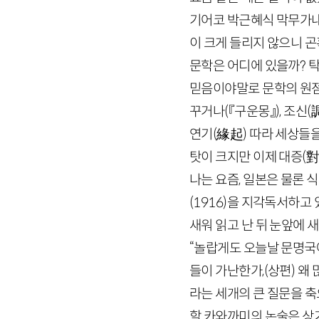
기어코 박근혜식 막무가내
이 크게 들리지 않으니 곤
문학은 어디에 있을까? 
믿음이야말로 문학의 원점일
꾸거나
(『구운몽』)
, 조신
(
연기
(
緣起
)
따라 세상들을
탓이 크지만 이제 대증
(
나는 요즘, 일본은 물론
(
1916
)
을 지각독서하고 있
새워 읽고 난 뒤 눈앞에 
“놀랍게도 오늘날 문명국
들이 가난한가,
(상편)
왜 
라는 세개의 큰 질문을 
할 카와까미의 논술은 상