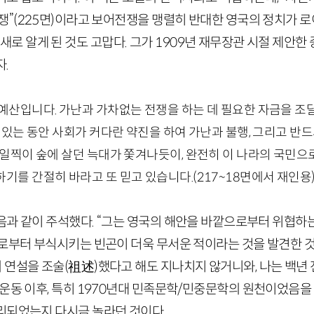
쟁”
(
225
면)
이라고 보어전쟁을 맹렬히 반대한 영국의 정치가 로
 새로 알게 된 것도 고맙다. 그가
1909
년 재무장관 시절 제안한 
.
예산입니다. 가난과 가차없는 전쟁을 하는 데 필요한 자금을 조
고 있는 동안 사회가 커다란 약진을 하여 가난과 불행, 그리고 반
 일찍이 숲에 살던 늑대가 쫓겨나듯이, 완전히 이 나라의 국민
기를 간절히 바라고 또 믿고 있습니다.
(
217
~
18
면에서 재인용
음과 같이 주석했다. “그는 영국의 해안을 바깥으로부터 위협하
로부터 부식시키는 빈곤이 더욱 무서운 적이라는 것을 발견한 것
 연설을 조술
(
祖述
)
했다고 해도 지나치지 않거니와, 나는 백년
운동 이후, 특히
1970
년대 민족문학
/
민중문학의 원천이었음을 
리되었는지 다시금 놀라던 것이다.