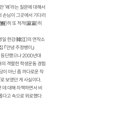
지만 ‘왜’라는 질문에 대해서
의 손님이 그곳에서 기다리
醒醒
)
히 또 적적
(
寂寂
)
히
병일 한강
(
韓江
)
의 연작소
집 『안녕 주정뱅이』
 등단했으나
2000
년대
대의 격렬한 학생운동 경험
담이 아닌 좀 까다로운 작
로 보였던 게 사실이다,
본 데 대해 자책하면서 비
처롭다고 속으로 위로했다.