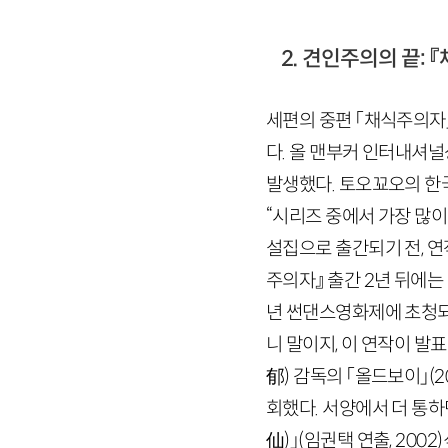
2. 견인주의의 끝: 
세편의 중편 「채식주의자
다. 올 맨부커 인터내셔
발생했다. 토오꾜오의 한
“시리즈 중에서 가장 많이
설집으로 출간되기 전, 
주의자』 출간
2
년 뒤에는
년 썬댄스영화제에 초청되
니 말이지, 이 연작이 발
郁
)
감독의 「올드보이」
(
2
회했다. 서양에서 더 통
仙
)
」
(임권택 연출,
2002
)