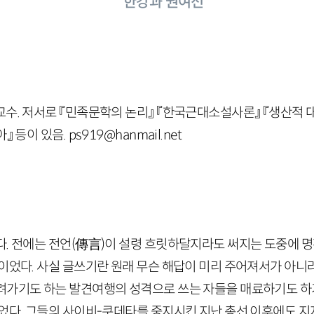
한강과 권여선
수. 저서로 『민족문학의 논리』 『한국근대소설사론』 『생산적 대
 등이 있음. ps919@hanmail.net
. 전에는 전언
(
傳言
)
이 설령 흐릿하달지라도 써지는 도중에 
편이었다. 사실 글쓰기란 원래 무슨 해답이 미리 주어져서가 아니
려가기도 하는 발견여행의 성격으로 쓰는 자들을 매료하기도 하
없었다. 그들의 사이비-쿠데타를 중지시킨 지난 총선 이후에도 