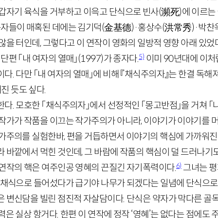
 갑자기 육식을 거부하고 이윽고 단식으로 빈사
(
瀕死
)
에 이르는
독자들이 매혹된 데에는 김기덕
(
金基德
)
·
홍상수
(
洪常秀
)
·
박찬
않을 터인데, 그렇다고 이 연작이 영화의 일방적 영향 아래 있었
5)
단편 「내 여자의 열매」
(
1997
)
가 종자다.
이미
90
년대에 이처
다. 다만 「내 여자의 열매」에 비해 『채식주의자』는 한결 독해
진 듯도 싶다.
다. 모호한 「채식주의자」에서 선정적인 「몽고반점」을 거쳐 「
 작가가 작품을 이끄는 작가주의가 아니라, 이야기가 이야기를 
작가주의를 실험한바, 편을 거듭하면서 이야기의 핵심에 가까워진
 바깥에서 먹힌 것인데, 그 바람에 작품의 핵심이 덜 드러나기도
6)
 연작의 핵은 여주인공 영혜의 끈질긴 자기폭력이다.
그녀는 평
에 채식으로 들어섰다가 급기야 나무가 되겠다는 일념에 단식으로
은 변신담을 빌린 점진적 자살담이다. 단식은 약자가 막다른 골목
력은 실상 항거다. 한편 이 연작에 정작 ‘영혜’는 없다는 점에도 