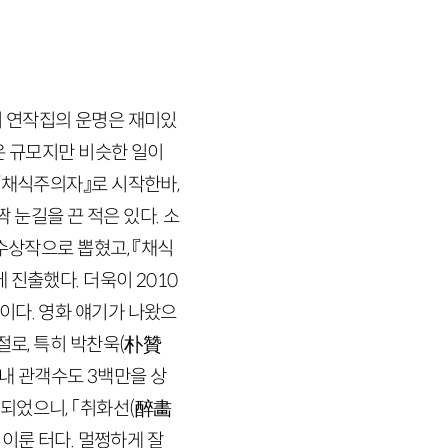
이 연작집의 운명은 재미있
은 규모지만 비슷한 일이
『채식주의자』로 시작한바,
 눈길을 끈 적은 있다. 소
수상작으로 뽑혔고, 『채식
 진출했다. 더욱이
2010
이다. 영화 얘기가 나왔으
로, 특히 박찬욱
(
朴贊
국내 관객수도
3
백만을 상
되었으니, 「취화선
(
醉畵
이룬 터다. 멀쩡하게 잘