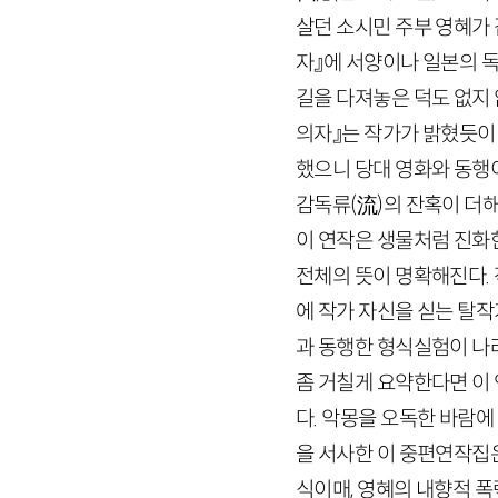
살던 소시민 주부 영혜가
자』에 서양이나 일본의 
길을 다져놓은 덕도 없지 
의자』는 작가가 밝혔듯이 
했으니 당대 영화와 동행이
감독류
(
流
)
의 잔혹이 더해
이 연작은 생물처럼 진화한
전체의 뜻이 명확해진다.
에 작가 자신을 싣는 탈
과 동행한 형식실험이 나라
좀 거칠게 요약한다면 이
다. 악몽을 오독한 바람
을 서사한 이 중편연작집
식이매, 영혜의 내향적 폭