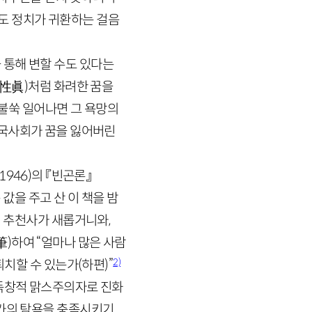
도 정치가 귀환하는 걸음
 통해 변할 수도 있다는
性眞
)
처럼 화려한 꿈을
 불쑥 일어나면 그 욕망의
한국사회가 꿈을 잃어버린
1946
)
의 『빈곤론』
 값을 주고 산 이 책을 밤
 추천사가 새롭거니와,
筆
)
하여 “얼마나 많은 사람
2)
퇴치할 수 있는가
(하편)
”
 독창적 맑스주의자로 진화
본가의 탐욕을 충족시키기