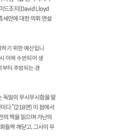
이드조지(
David
Lloyd
증세안에 대한 의회 연설
달하기 위한 예산입니
드시 이에 수반되어 생
으로부터 추방되는 경
)
는 독일의 무시무시함을 알
이다.”
(
218
면)
이 점에서
 전의 책을 읽으며 가난의
화들짝 깨닫고, 그사이 우