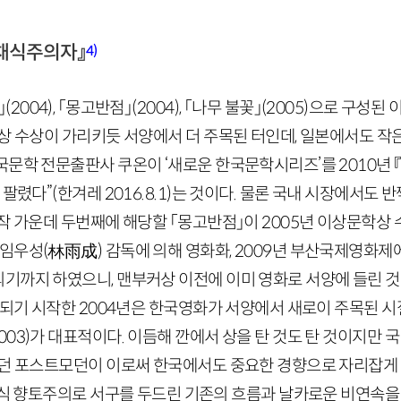
『채식주의자』
4)
」
(
2004
)
, 「몽고반점」
(
2004
)
, 「나무 불꽃」
(
2005
)
으로 구성된 
널상 수상이 가리키듯 서양에서 더 주목된 터인데, 일본에서도 작
국문학 전문출판사 쿠온이 ‘새로운 한국문학시리즈’를
2010
년 
 팔렸다”
(한겨레
2016
.
8
.
1
)
는 것이다. 물론 국내 시장에서도 반짝
연작 가운데 두번째에 해당할 「몽고반점」이
2005
년 이상문학상 
 임우성
(
林
雨成
)
감독에 의해 영화화,
2009
년 부산국제영화제에
기까지 하였으니, 맨부커상 이전에 이미 영화로 서양에 들린 것
표되기 시작한
2004
년은 한국영화가 서양에서 새로이 주목된 시절
003
)
가 대표적이다. 이듬해 깐에서 상을 탄 것도 탄 것이지만 
하던 포스트모던이 이로써 한국에서도 중요한 경향으로 자리잡게 
식 향토주의로 서구를 두드린 기존의 흐름과 날카로운 비연속을 