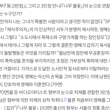
부
(「몽고반점」)
, 그리고
3
인칭 언니
(「나무 불꽃」)
의 눈으로 관찰
는 누구인가?
전까지 나는 그녀가 특별한 사람이라고 생각한 적이 없었다.”
(
9
는 「채식주의자」의 이 인상적인 서두가 분명히 제시하듯, 영혜
역시 그렇다. “소도시에서 목재소와 구멍가게를 하는 장인장모”
(
2
집에서 태어나 그렇게 자라 또 그렇게 결혼한 영혜가 갑자기 육식
 이 돌발행동은 무엇을 가리킬까? “월남전에 참전해 무공훈장까지
지의 폭력성을 흔히들 부각하지만, 초점은 가부장적 폭력에 대
한 거절이다. 가까스로 도달한 소시민적 질서로부터 이탈하려는
했던 것인데, 영혜는 자신의 손목을 그어 저항한다. 이에 남편은
, 단호하게 영혜와 이혼한다.
(
79
면)
70
면
)
을 둔 비디오아티스트 형부의 눈으로 처제를 관찰한
3
인칭
7)
은 형부에 의한 처제의 성적 착취다.
물론 처음부터 영혜를 그리
…) 집안”
(「나무 불꽃」
193
면)
출신의 형부는 서울의 정통 중산