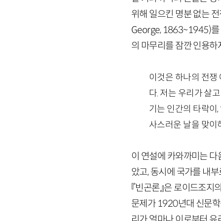
위해 일으킨 명분 없는 전
George
,
1863
~
1945
)를
의 마무리를 잠깐 인용하자
이것은 하나의 전쟁 
다. 저는 우리가 살
기는 인간의 타락이,
사스러운 날을 맞이하
이 연설에 카와까미는 다
았고, 동시에 국가를 내부
『빈곤론』은 로이드조지의
문제가
1920
년대 신문학
리가 얼마나 이로부터 유