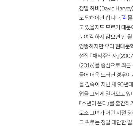
정말 하비(
David
Harvey
3)
도 답해야만 합니다.”
물
고 있을지도 모르기 때문에
눈여김 하지 않으면 안 될
엉뚱하지만 우리 현대문학
설집 『채식주의자』
(
200
(
2016
)
를 중심으로 최근 
들어 더욱 드러난 경우이거
을 깊숙이 지닌 채
90
년대
업을 고되게 밀어오고 있다
『소년이 온다』를 출간하기
로소 그녀가 어린 시절 광
그 위로는 정말 대단한 