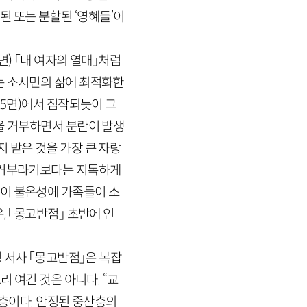
된 또는 분할된 ‘영혜들’이
면)
「내 여자의 열매」처럼
는 소시민의 삶에 최적화한
5
면)
에서 짐작되듯이 그
을 거부하면서 분란이 발생
 받은 것을 가장 큰 자랑
한 거부라기보다는 지독하게
 이 불온성에 가족들이 소
, 「몽고반점」 초반에 인
 서사 「몽고반점」은 복잡
 여긴 것은 아니다. “교
층이다. 안정된 중산층의