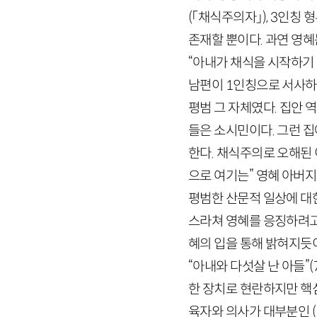
(「채식주의자」)
,
3
인칭 형
존재할 뿐이다. 과연 영혜
“아내가 채식을 시작하기 
남편이
1
인칭으로 서사하
평범 그 자체였다. 집안 
들은 소시민이다. 그런 
한다. 채식주의로 오해된
으로 여기는” 영혜 아버
평범한 산문적 일상에 대
스라쳐 영혜를 응징하려고 
혜의 입을 통해 밝혀지듯이
“아내와 다섯살 난 아들”
(
한 장치로 현란하지만 핵심
육자와 의사가 대부분인 (