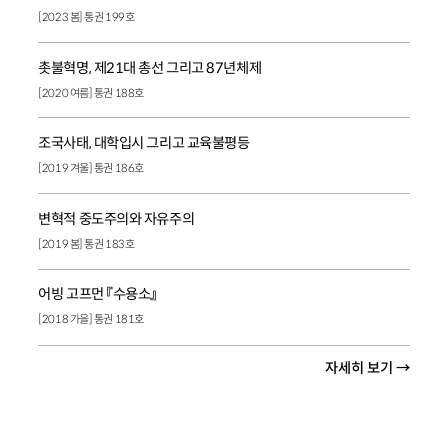
[2023 봄] 통권 199호
촛불혁명, 제21대 총선 그리고 87년체제
[2020 여름] 통권 188호
조국사태, 대학입시 그리고 교육불평등
[2019 겨울] 통권 186호
변혁적 중도주의와 자유주의
[2019 봄] 통권 183호
어빙 고프먼 『수용소』
[2018 가을] 통권 181호
자세히 보기 →