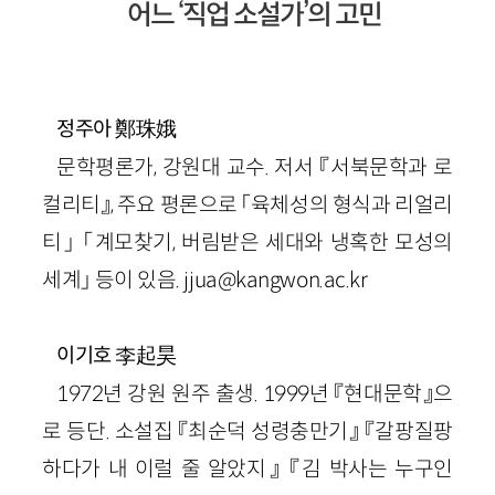
어느 ‘직업 소설가’의 고민
鄭珠娥
정주아
문학평론가, 강원대 교수. 저서 『서북문학과 로
컬리티』, 주요 평론으로 「육체성의 형식과 리얼리
티」 「계모찾기, 버림받은 세대와 냉혹한 모성의
세계」 등이 있음. jjua@kangwon.ac.kr
李起昊
이기호
1972년 강원 원주 출생. 1999년 『현대문학』으
로 등단. 소설집 『최순덕 성령충만기』 『갈팡질팡
하다가 내 이럴 줄 알았지』 『김 박사는 누구인