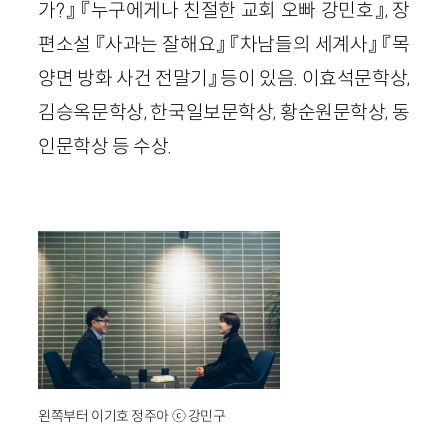
가?』 『누구에게나 친절한 교회 오빠 강민호』, 장
편소설 『사과는 잘해요』 『차남들의 세계사』 『목
양면 방화 사건 전말기』 등이 있음. 이효석문학상,
김승옥문학상, 한국일보문학상, 황순원문학상, 동
인문학상 등 수상.
왼쪽부터 이기호 정주아 ⓒ 강민구