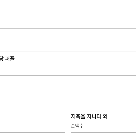
당 퍼즐
지축을 지나다 외
손택수