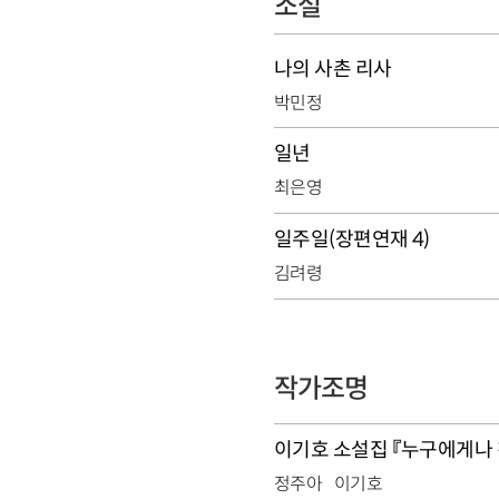
소설
나의 사촌 리사
박민정
일년
최은영
일주일(장편연재 4)
김려령
작가조명
이기호 소설집 『누구에게나 
정주아
이기호