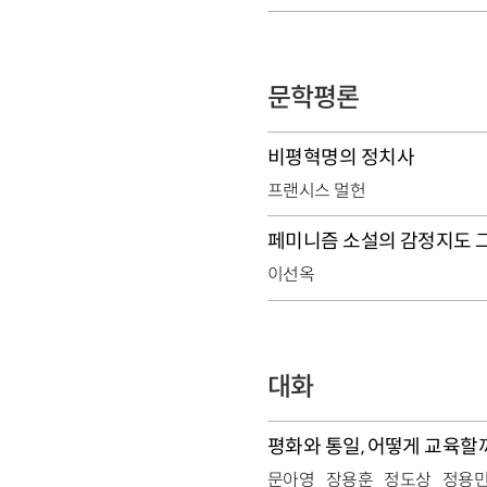
문학평론
비평혁명의 정치사
프랜시스 멀헌
페미니즘 소설의 감정지도 
이선옥
대화
평화와 통일, 어떻게 교육할
문아영
장용훈
정도상
정용