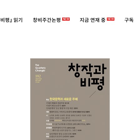
비평』 읽기
창비주간논평
지금 연재 중
구독
NEW
NEW