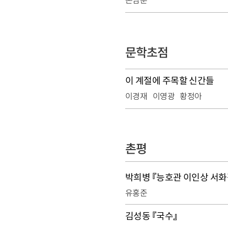
손남훈
문학초점
이 계절에 주목할 신간들
이경재
이영광
황정아
촌평
박희병 『능호관 이인상 서화
유홍준
김성동 『국수』