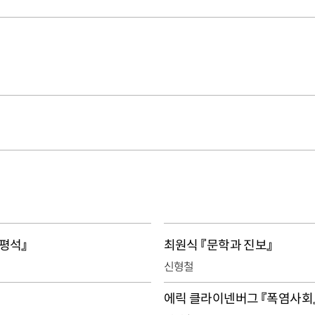
평석』
최원식 『문학과 진보』
신형철
에릭 클라이넨버그 『폭염사회