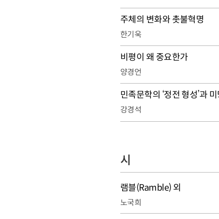
주체의 변화와 촛불혁명
한기욱
비평이 왜 중요한가
양경언
민족문학의 ‘정전 형성’과 미
강경석
시
램블(Ramble) 외
노국희