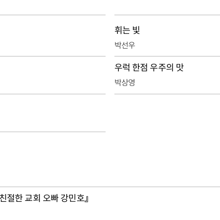
휘는 빛
박선우
우럭 한점 우주의 맛
박상영
친절한 교회 오빠 강민호』