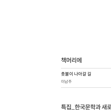
책머리에
촛불이 나아갈 길
이남주
특집_한국문학과 새로