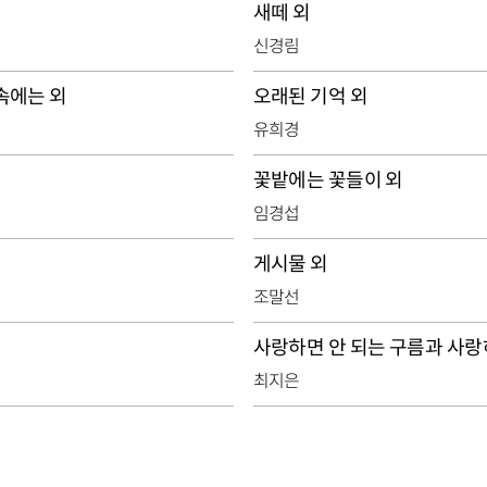
새떼 외
신경림
속에는 외
오래된 기억 외
유희경
꽃밭에는 꽃들이 외
임경섭
게시물 외
조말선
최지은