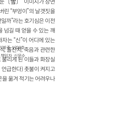
 ‘눈〔雪〕’ 이미지가 장면
버린 “부엉이”의 날갯짓을
것일까”라는 호기심은 이전
 넘길 때 얻을 수 있는 깨
자는 “신”이 어디에 있는
경기파주-1928호
, 돌잔치, 죽음과 관련한
책임자 : 신문수
 불리게 된 이들과 화장실
 언급한다) 촛불이 켜지고
문을 옮겨 적기는 어려우나