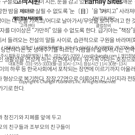
고객지원
Family Sites
 구절로 시작하는 이 시는, 눈을 감고 있었던 이의 감각을 깨운
한 밤을 제대로 살필 수 없도록 ‘눈〔目〕’을 “가지고” 사라져
이용약관
창비
개인정보처리방침
창비문화재단
부엉이는 내 눈을 가지고/어디로 날아가서/무엇을 보여주려고 한 
고객센터
클럽창비
자를 더이상은 “가만히” 있을 수 없도록 한다. 급기야는 “책장”을
에서 들려오는 전설의 말들 사이로, 습관적으로 구원을 바라며(화
ㅣ대표이사 : 염종선ㅣ사업자등록번호 : 105-81-63672ㅣ통신판매업 : 제 2009-
 당연하다는 듯 생애주기를 따르던 사람들의 삶에서(시는 언약식
주시 회동길 184(문발동)ㅣ팩스 : 031-955-3399 ㅣ
cnc@changbi.com
ㅣ개인정보
인 생활상을 연상케 하는 장면에서부터 ‘유가족’이라는 호칭으로
대표전화 : 031-955-3333(월~금 10시~17시), 점심시간 11시 30분~13시
 이의 하루 등 한국사회에서 포착되는 장면에 이르기까지 아울러
 형상으로 복기한다. 장장 27연으로 이루어진 긴 시인지라 전
copyright © Changbi Publishers, inc. All Rights Reserved.
가기로 한다.
과 청진기와 지폐를 앞에 두고
모의 친구들과 조부모의 친구들이