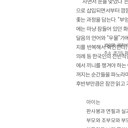
“자면서 눈을 맞았다”는
으로 삽입되면서부터 깜깜
좇는 과정을 담는다. “
에는 마냥 잠들어 있던 화
달음의 언어와 “우물”가
법인명 : ㈜창비
지를 반복해서 확인한다)
주소 : 경기도 파
의례 등 한국인의 전반적
에서 끼니를 챙겨야 하는
꺼지는 순간들을 파노라마
후반부만큼은 잠깐 읽고 
아이는
판사봉과 연필과 실
부모와 조부모와 부