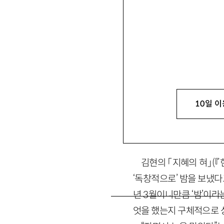
양경언
梁景彦
문학평론가. 주요 평론으로
여」 등이 있음. purplesea
10일 이
1. ‘혁명의 낭만화
김현의 「지혜의 혀」(『
‘독창적으로’ 밤을 보냈다
년 3월이니만큼 ‘밤’이
엇을 했는지 구체적으로 