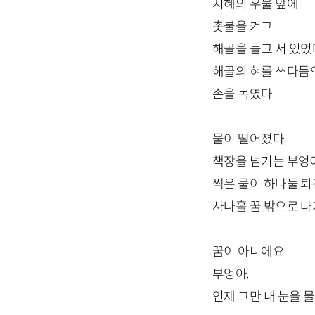
지혜의 우물 앞에
촛불을 켜고
해골을 들고 서 있었
해골의 혀를 쓰다듬
손을 녹였다
물이 떨어졌다
책장을 넘기는 부엉
썩은 물이 하나둘 
사나흘 꿈 밖으로 나
꿈이 아니에요
부엉아,
인제 그만 내 눈을 