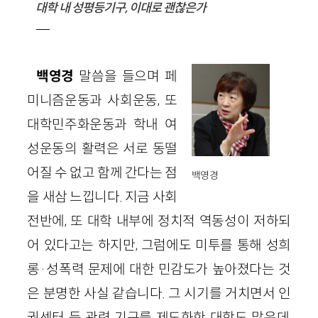
대학 내 성평등기구, 이대로 괜찮은가
—
백영경
말씀을 들으며 페
미니즘운동과 사회운동, 또
대학민주화운동과 학내 여
성운동의 활력은 서로 동떨
어질 수 없고 함께 간다는 점
백영경
을 새삼 느낍니다. 지금 사회
전반에, 또 대학 내부에 정치적 역동성이 저하되
어 있다고는 하지만, 그럼에도 미투를 통해 성희
롱·성폭력 문제에 대한 민감도가 높아졌다는 것
은 분명한 사실 같습니다. 그 시기를 거치면서 인
권센터 등 관련 기구를 제도화한 대학도 많은데,