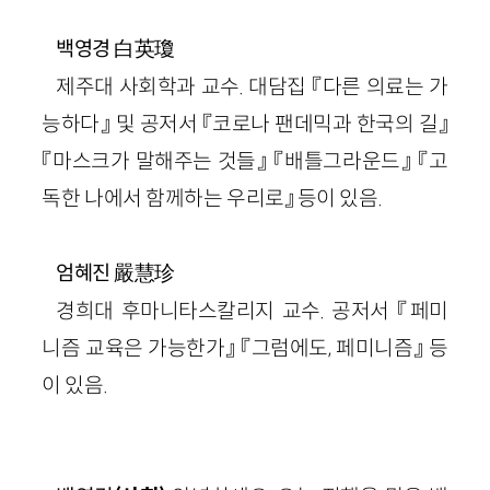
白英瓊
백영경
제주대 사회학과 교수. 대담집 『다른 의료는 가
능하다』 및 공저서 『코로나 팬데믹과 한국의 길』
『마스크가 말해주는 것들』 『배틀그라운드』 『고
독한 나에서 함께하는 우리로』 등이 있음.
嚴慧珍
엄혜진
경희대 후마니타스칼리지 교수. 공저서 『페미
니즘 교육은 가능한가』 『그럼에도, 페미니즘』 등
이 있음.