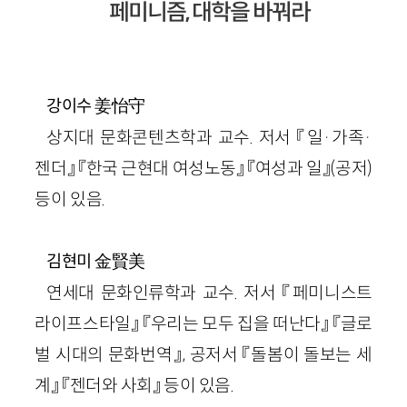
페미니즘, 대학을 바꿔라
姜怡守
강이수
상지대 문화콘텐츠학과 교수. 저서 『일·가족·
젠더』 『한국 근현대 여성노동』 『여성과 일』(공저)
등이 있음.
金賢美
김현미
연세대 문화인류학과 교수. 저서 『페미니스트
라이프스타일』 『우리는 모두 집을 떠난다』 『글로
벌 시대의 문화번역』, 공저서 『돌봄이 돌보는 세
계』 『젠더와 사회』 등이 있음.